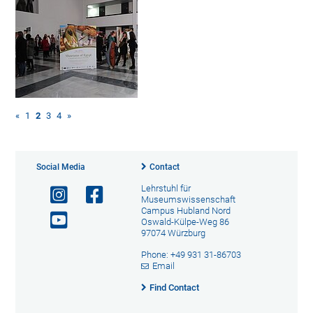
«
1
2
3
4
»
Social Media
Contact
Lehrstuhl für
Museumswissenschaft
Campus Hubland Nord
Oswald-Külpe-Weg 86
97074 Würzburg
Phone: +49 931 31-86703
Email
Find Contact