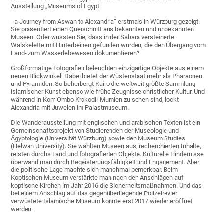
Ausstellung „Museums of Egypt
- a Journey from Aswan to Alexandria” erstmals in Würzburg gezeigt.
Sie präsentiert einen Querschnitt aus bekannten und unbekannten
Museen. Oder wussten Sie, dass in der Sahara versteinerte
Walskelette mit Hinterbeinen gefunden wurden, die den Übergang vom
Land- zum Wasserlebewesen dokumentieren?
Großformatige Fotografien beleuchten einzigartige Objekte aus einem
neuen Blickwinkel. Dabei bietet der Wüstenstaat mehr als Pharaonen
und Pyramiden. So beherbergt Kairo die weltweit größte Sammlung
islamischer Kunst ebenso wie frühe Zeugnisse christlicher Kultur. Und
während in Kom Ombo Krokodil-Mumien zu sehen sind, lockt
Alexandria mit Juwelen im Palastmuseum.
Die Wanderausstellung mit englischen und arabischen Texten ist ein
Gemeinschaftsprojekt von Studierenden der Museologie und
Ägyptologie (Universität Würzburg) sowie den Museum Studies
(Helwan University). Sie wählten Museen aus, recherchierten Inhalte,
reisten durchs Land und fotografierten Objekte. Kulturelle Hindernisse
überwand man durch Begeisterungsfähigkeit und Engagement. Aber
die politische Lage machte sich manchmal bemerkbar. Beim
Koptischen Museum verstärkte man nach den Anschlägen auf
koptische Kirchen im Jahr 2016 die Sicherheitsmaßnahmen. Und das
bei einem Anschlag auf das gegenüberliegende Polizeirevier
verwüstete Islamische Museum konnte erst 2017 wieder eröffnet
werden.