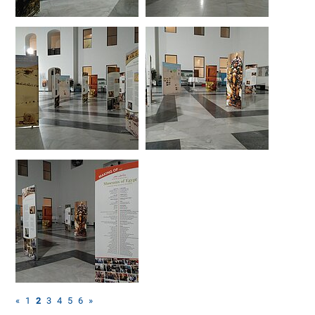
«
1
2
3
4
5
6
»