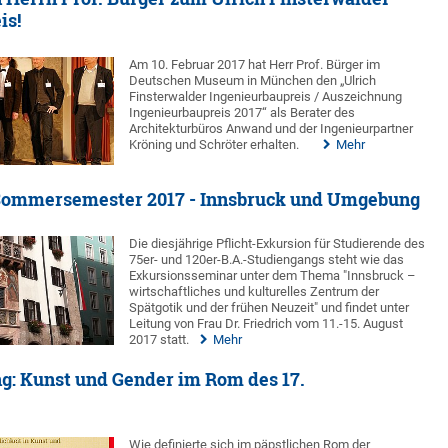
is!
Am 10. Februar 2017 hat Herr Prof. Bürger im
Deutschen Museum in München den „Ulrich
Finsterwalder Ingenieurbaupreis / Auszeichnung
Ingenieurbaupreis 2017“ als Berater des
Architekturbüros Anwand und der Ingenieurpartner
Kröning und Schröter erhalten.
Mehr
Sommersemester 2017 - Innsbruck und Umgebung
Die diesjährige Pflicht-Exkursion für Studierende des
75er- und 120er-B.A.-Studiengangs steht wie das
Exkursionsseminar unter dem Thema "Innsbruck –
wirtschaftliches und kulturelles Zentrum der
Spätgotik und der frühen Neuzeit" und findet unter
Leitung von Frau Dr. Friedrich vom 11.-15. August
2017 statt.
Mehr
g: Kunst und Gender im Rom des 17.
Wie definierte sich im päpstlichen Rom der