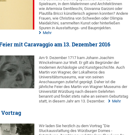
Spielraum, in dem Malerinnen und Architektinnen
wie Artemisia Gentileschi, Giovanna Garzoni oder
Plautilla Bricci künstlerisch agieren konnten? Andere
Frauen, wie Christina von Schweden oder Olimpia
Maidalchini, sammelten Kunst oder hinterließen
Spuren in Ausstattungs- und Bauprojekten.
Mehr
eier mit Caravaggio am 13. Dezember 2016
Am 9. Dezember 1717 kam Johann Joachim
Winckelmann zur Welt. Er gilt als Begründer der
modernen Archäologie und Kunstgeschichte. Auch
Martin von Wagner, der Lokalheros des
Universitätsmuseums, war von seinen
Anschauungen zutiefst geprägt. Daher ist die
jährliche Feier des Martin von Wagner Museums der
Universität Würzburg nach diesem Gelehrten
benannt und findet stets nahe an seinem Geburtstag
statt, in diesem Jahr am 13. Dezember.
Mehr
 Vortrag
Wir laden Sie herzlich zu dem Vortrag "Die
Stuckausstattung des Würzburger Domes -