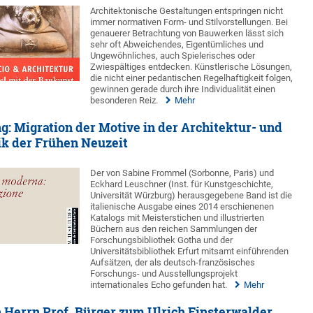
Architektonische Gestaltungen entspringen nicht
immer normativen Form- und Stilvorstellungen. Bei
genauerer Betrachtung von Bauwerken lässt sich
sehr oft Abweichendes, Eigentümliches und
Ungewöhnliches, auch Spielerisches oder
Zwiespältiges entdecken. Künstlerische Lösungen,
die nicht einer pedantischen Regelhaftigkeit folgen,
gewinnen gerade durch ihre Individualität einen
besonderen Reiz.
Mehr
: Migration der Motive in der Architektur- und
k der Frühen Neuzeit
Der von Sabine Frommel (Sorbonne, Paris) und
Eckhard Leuschner (Inst. für Kunstgeschichte,
Universität Würzburg) herausgegebene Band ist die
italienische Ausgabe eines 2014 erschienenen
Katalogs mit Meisterstichen und illustrierten
Büchern aus den reichen Sammlungen der
Forschungsbibliothek Gotha und der
Universitätsbibliothek Erfurt mitsamt einführenden
Aufsätzen, der als deutsch-französisches
Forschungs- und Ausstellungsprojekt
internationales Echo gefunden hat.
Mehr
n Herrn Prof. Bürger zum Ulrich Finsterwalder