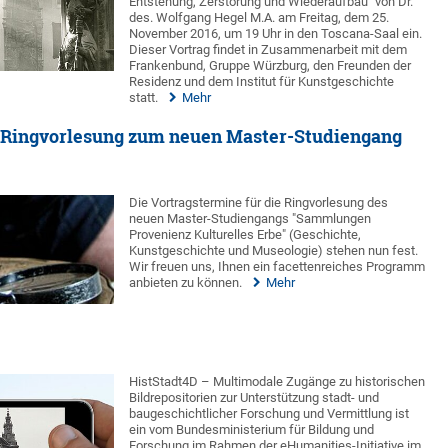
Entstehung, Zerstörung und Wiederaufbau" von Dr.
des. Wolfgang Hegel M.A. am Freitag, dem 25.
November 2016, um 19 Uhr in den Toscana-Saal ein.
Dieser Vortrag findet in Zusammenarbeit mit dem
Frankenbund, Gruppe Würzburg, den Freunden der
Residenz und dem Institut für Kunstgeschichte
statt.
Mehr
Ringvorlesung zum neuen Master-Studiengang
Die Vortragstermine für die Ringvorlesung des
neuen Master-Studiengangs "Sammlungen
Provenienz Kulturelles Erbe" (Geschichte,
Kunstgeschichte und Museologie) stehen nun fest.
Wir freuen uns, Ihnen ein facettenreiches Programm
anbieten zu können.
Mehr
HistStadt4D – Multimodale Zugänge zu historischen
Bildrepositorien zur Unterstützung stadt- und
baugeschichtlicher Forschung und Vermittlung ist
ein vom Bundesministerium für Bildung und
Forschung im Rahmen der eHumanities-Initiative im