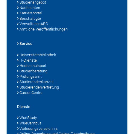
Studienangebot
Nachrichten
Karriereportal
Beschäftigte
VerwaltungsABC
Amtliche Veröffentlichungen
Service
Universitätsbibliothek
IT-Dienste
Hochschulsport
Studienberatung
Prüfungsamt
Studierendenkanzlei
Studierendenvertretung
Career Centre
Dienste
WueStudy
WueCampus
Vorlesungsverzeichnis
Online-Bewerbung und Online-Einschreibung