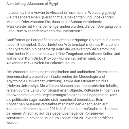
Ausstellung „Museums of Egypt
- a Journey from Aswan to Alexandria” erstmals in Würzburg gezeigt.
Sie präsentiert einen Querschnitt aus bekannten und unbekannten
Museen. Oder wussten Sie, dass in der Sahara versteinerte
Walskelette mit Hinterbeinen gefunden wurden, die den Übergang vom
Land- zum Wasserlebewesen dokumentieren?
Großformatige Fotografien beleuchten einzigartige Objekte aus einem
neuen Blickwinkel. Dabei bietet der Wüstenstaat mehr als Pharaonen
und Pyramiden. So beherbergt Kairo die weltweit größte Sammlung
islamischer Kunst ebenso wie frühe Zeugnisse christlicher Kultur. Und
während in Kom Ombo Krokodil-Mumien zu sehen sind, lockt
Alexandria mit Juwelen im Palastmuseum.
Die Wanderausstellung mit englischen und arabischen Texten ist ein
Gemeinschaftsprojekt von Studierenden der Museologie und
Ägyptologie (Universität Würzburg) sowie den Museum Studies
(Helwan University). Sie wählten Museen aus, recherchierten Inhalte,
reisten durchs Land und fotografierten Objekte. Kulturelle Hindernisse
überwand man durch Begeisterungsfähigkeit und Engagement. Aber
die politische Lage machte sich manchmal bemerkbar. Beim
Koptischen Museum verstärkte man nach den Anschlägen auf
koptische Kirchen im Jahr 2016 die Sicherheitsmaßnahmen. Und das
bei einem Anschlag auf das gegenüberliegende Polizeirevier
verwüstete Islamische Museum konnte erst 2017 wieder eröffnet
werden.