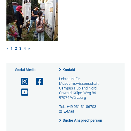
«
1
2
3
4
»
Social Media
Kontakt
Lehrstuhl für
Museumswissenschaft
Campus Hubland Nord
Oswald-Külpe-Weg 86
97074 Würzburg
Tel.: +49 931 31-86703
E-Mail
Suche Ansprechperson