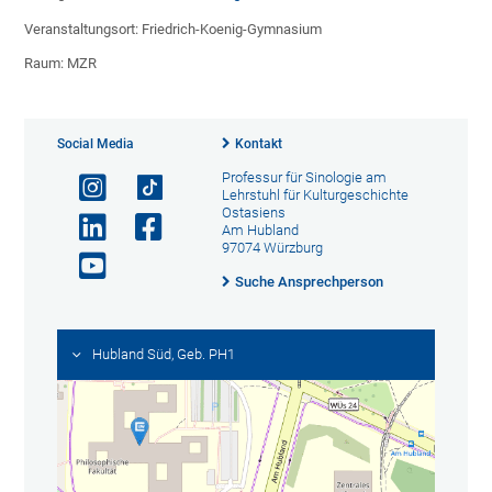
Veranstaltungsort: Friedrich-Koenig-Gymnasium
Raum: MZR
Social Media
Kontakt
Professur für Sinologie am
Lehrstuhl für Kulturgeschichte
Ostasiens
Am Hubland
97074 Würzburg
Suche Ansprechperson
Hubland Süd, Geb. PH1