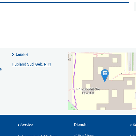
Anfahrt
Hubland Süd, Geb. PH1
te
Dienste
Service
K
WueStudy