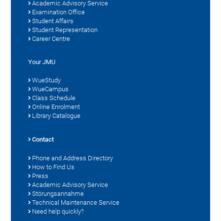
Academic Advisory Service
Examination Office
Student Affairs
Student Representation
Career Centre
Your JMU
WueStudy
WueCampus
Class Schedule
Online Enrolment
Library Catalogue
Contact
Phone and Address Directory
How to Find Us
Press
Academic Advisory Service
Störungsannahme
Technical Maintenance Service
Need help quickly?