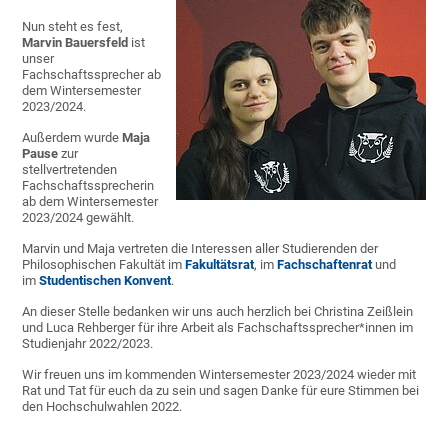
Nun steht es fest,
Marvin Bauersfeld
ist
unser
Fachschaftssprecher ab
dem Wintersemester
2023/2024.
Außerdem wurde
Maja
Pause
zur
stellvertretenden
Fachschaftssprecherin
ab dem Wintersemester
2023/2024 gewählt.
Marvin und Maja vertreten die Interessen aller Studierenden der
Philosophischen Fakultät im
Fakultätsrat
, im
Fachschaftenrat
und
im
Studentischen Konvent
.
An dieser Stelle bedanken wir uns auch herzlich bei Christina Zeißlein
und Luca Rehberger für ihre Arbeit als Fachschaftssprecher*innen im
Studienjahr 2022/2023.
Wir freuen uns im kommenden Wintersemester 2023/2024 wieder mit
Rat und Tat für euch da zu sein und sagen Danke für eure Stimmen bei
den Hochschulwahlen 2022.