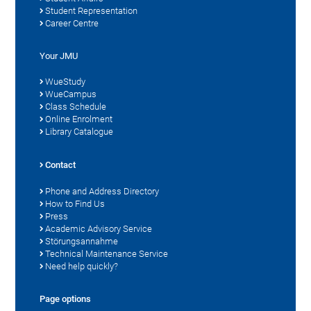
Student Representation
Career Centre
Your JMU
WueStudy
WueCampus
Class Schedule
Online Enrolment
Library Catalogue
Contact
Phone and Address Directory
How to Find Us
Press
Academic Advisory Service
Störungsannahme
Technical Maintenance Service
Need help quickly?
Page options