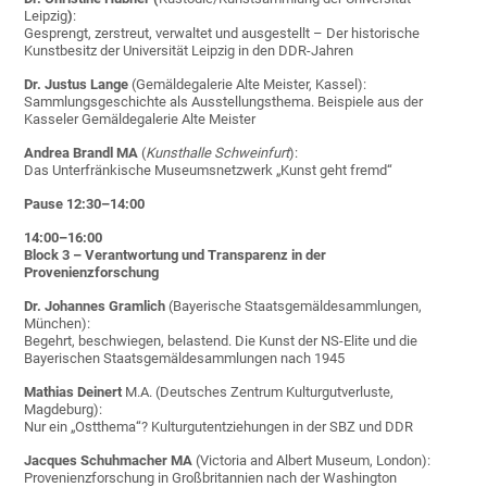
Leipzig
)
:
Gesprengt, zerstreut, verwaltet und ausgestellt – Der historische
Kunstbesitz der Universität Leipzig in den DDR-Jahren
Dr. Justus Lange
(Gemäldegalerie Alte Meister, Kassel):
Sammlungsgeschichte als Ausstellungsthema. Beispiele aus der
Kasseler Gemäldegalerie Alte Meister
Andrea Brandl
MA
(
Kunsthalle Schweinfurt
):
Das Unterfränkische Museumsnetzwerk „Kunst geht fremd“
Pause 12:30–14:00
14:00–16:00
Block 3 – Verantwortung und Transparenz in der
Provenienzforschung
Dr. Johannes Gramlich
(Bayerische Staatsgemäldesammlungen,
München):
Begehrt, beschwiegen, belastend. Die Kunst der NS-Elite und die
Bayerischen Staatsgemäldesammlungen nach 1945
Mathias Deinert
M.A. (Deutsches Zentrum Kulturgutverluste,
Magdeburg):
Nur ein „Ostthema“? Kulturgutentziehungen in der SBZ und DDR
Jacques Schuhmacher MA
(Victoria and Albert Museum, London):
Provenienzforschung in Großbritannien nach der Washington