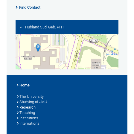
Find Contact
Hubland Süd, Geb. PH1
Home
The University
Studying at JMU
Research
Teaching
Institutions
International