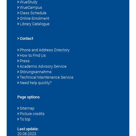
WueStudy
WueCampus
Class Schedule
Online Enrolment
Library Catalogue
Contact
Phone and Address Directory
How to Find Us
Press
Academic Advisory Service
Störungsannahme
Technical Maintenance Service
Need help quickly?
Page options
Sitemap
Picture credits
To top
Last update:
20.08.2023