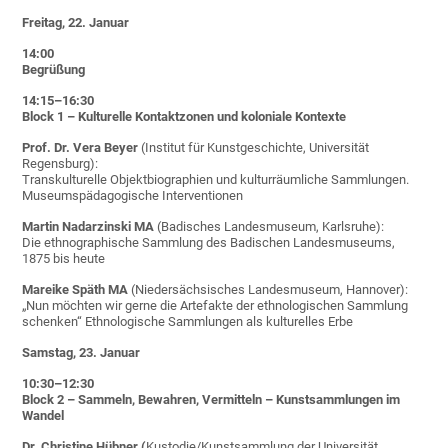
Freitag, 22. Januar
14:00
Begrüßung
14:15–16:30
Block 1 –
Kulturelle Kontaktzonen und koloniale Kontexte
Prof. Dr. Vera Beyer
(Institut für Kunstgeschichte, Universität
Regensburg):
Transkulturelle Objektbiographien und kulturräumliche Sammlungen.
Museumspädagogische Interventionen
Martin Nadarzinski MA
(Badisches Landesmuseum, Karlsruhe):
Die ethnographische Sammlung des Badischen Landesmuseums,
1875 bis heute
Mareike Späth MA
(Niedersächsisches Landesmuseum, Hannover):
„Nun möchten wir gerne die Artefakte der ethnologischen Sammlung
schenken“ Ethnologische Sammlungen als kulturelles Erbe
Samstag, 23. Januar
10:30–12:30
Block 2 – Sammeln, Bewahren, Vermitteln – Kunstsammlungen im
Wandel
Dr. Christine Hübner (
Kustodie/Kunstsammlung der Universität