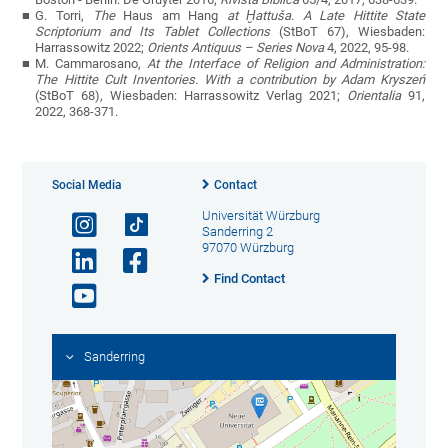
G. Torri,
The
Haus am Hang
at Ḫattuša. A Late Hittite State
Scriptorium and Its Tablet Collections
(
StBoT
67), Wiesbaden:
Harrassowitz 2022;
Orients Antiquus – Series Nova
4, 2022, 95-98.
M. Cammarosano,
At the Interface of Religion and Administration:
The Hittite Cult Inventories. With a contribution by Adam Kryszeń
(
StBoT 68)
, Wiesbaden: Harrassowitz Verlag 2021;
Orientalia
91,
2022, 368-371.
Social Media
Contact
Universität Würzburg
Sanderring 2
97070 Würzburg
Find Contact
Sanderring