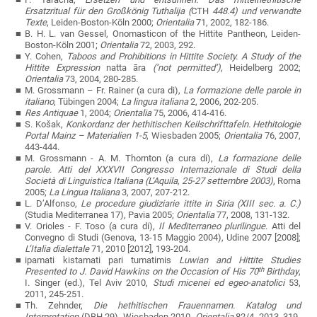
Ersatzritual für den Großkönig Tuthalija (
CTH
448.4) und verwandte
Texte
,
Leiden-Boston-K
öln 2000;
Orientalia
71, 2002, 182-186.
B. H. L. van Gessel, Onomasticon of the Hittite Pantheon,
Leiden-
Boston-K
öln 2001;
Orientalia
72, 2003, 292.
Y. Cohen,
Taboos and Prohibitions in Hittite Society. A Study of the
Hittite Expression
natta
ā
ra
(‘not permitted’)
, Heidelberg 2002;
Orientalia
73, 2004, 280-285.
M. Grossmann – Fr. Rainer (a cura di),
La formazione delle parole in
italiano
, T
übingen 2004;
La lingua italiana
2, 2006, 202-205.
Res Antiquae
1, 2004;
Orientalia
75, 2006, 414-416.
S. Košak,
Konkordanz der hethitischen Keilschrifttafeln. Hethitologie
Portal Mainz – Materialien 1-5
, Wiesbaden 2005;
Orientalia
76, 2007,
443-444.
M. Grossmann - A. M. Thornton (a cura di),
La formazione delle
parole. Atti del XXXVII Congresso Internazionale di Studi della
Società di Linguistica Italiana (L’Aquila, 25-27 settembre 2003)
, Roma
2005;
La Lingua Italiana
3, 2007, 207-212.
L. D’Alfonso,
Le procedure giudiziarie ittite in Siria (XIII sec. a. C.)
(Studia Mediterranea 17), Pavia 2005;
Orientalia
77, 2008, 131-132.
V. Orioles - F. Toso (a cura di),
Il Mediterraneo plurilingue
. Atti del
Convegno di Studi (Genova, 13-15 Maggio 2004), Udine 2007 [2008];
L’Italia dialettale
71, 2010 [2012], 193-204.
ipamati kistamati pari tumatimis
Luwian and Hittite Studies
th
Presented to J. David Hawkins on the Occasion of His 70
Birthday
,
I. Singer (ed.), Tel Aviv 2010,
Studi micenei ed egeo-anatolici
53,
2011, 245-251.
Th. Zehnder,
Die hethitischen Frauennamen. Katalog und
Interpretation
(DBH 29), Wiesbaden 2010,
Orientalia
82/4, 2013, 319-