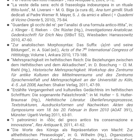
“La veste della sera: echi di fraseologia indoeuropea in un rituale
ittito-luvio”, M. Liverani – M. G. Biga (a cura di),
Ana turri gimilli
. Studi
dedicati al Padre Werner R. Mayer, S. J. da amici e allievi ( =
Quaderni
di Vicino Oriente
5, 2010), 75-84.
“Guardare gli occhi del re’: per l’analisi di una formula antico-ittita”, in:
J. Klinger - E. Rieken - Chr.
Rüster (Hg.),
Investigationes Anatolicae
.
Gedenkschrift für Erich Neu
(StBoT 52), Wiesbaden: Harrassowitz
2010, 47-60.
“Zur anatolischen Morphosyntax: Das Suffix
-(a)nt-
und seine
th
Bildungen”, in: A. Süel (ed.),
Acts of the 7
International Congress of
Hittitology
, Volume I, Ankara 2010, 173-188.
“Mehrsprachigkeit im hethitischen Reich: Die Beziehungen zwischen
dem Hethitischen und dem Akkadischen
”
, in: D. Boschung – Cl. M.
Riehl (Hg.),
Historische Mehrsprachigkeit. Workshop des Zentrums
für antike Kulturen des Mittelmeerraums und des Zentrums
Sprachenvielfalt und Mehrsprachigkeit an der Universität zu Köln,
4.-5. Juli 2008
, Aachen: Shaker Verlag, 2011, 47-59
.
“Erzählte Vergangenheit und kulturelles Gedächtnis im hethitischen
Schrifttum: Die sogenannte Palastchronik“: in M. Hutter – S. Hutter-
Braunsar (Hg.),
Hethitische Literatur. Überlieferungsprozesse,
Textstrukturen, Ausdrucksformen und Nachwirken. Akten des
Symposiums vom 18. bis 20. Februar in Bonn 2010
(AOAT 391),
Münster: Ugarit-Verlag 2011, 63-81.
“I patronimici in
-
ίδᾱς del greco antico tra conservazione e
innovazione”,
Res Antiquae
8, 2011, 41-62.
“Die Worte des Königs als Repräsentation von Macht: Zur
althethitischen Phraseologie
”
, in: G. Wilhelm (Hg.),
Organization,
Representation, and Symbols of Power in the Ancient Near East
.