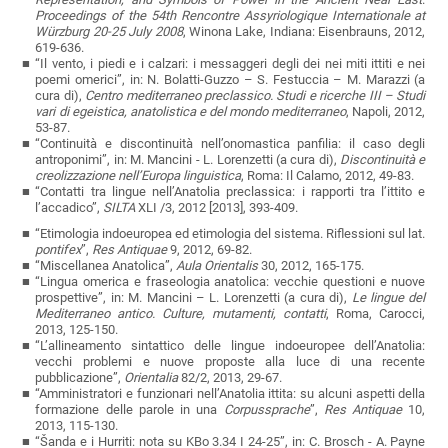
Proceedings of the 54th Rencontre Assyriologique Internationale at
Würzburg 20-25 July 2008
, Winona Lake, Indiana: Eisenbrauns, 2012,
619-636.
“Il vento, i piedi e i calzari: i messaggeri degli dei nei miti ittiti e nei
poemi omerici”, in: N. Bolatti-Guzzo – S. Festuccia – M. Marazzi (a
cura di),
Centro mediterraneo preclassico. Studi e ricerche III – Studi
vari di egeistica, anatolistica e del mondo mediterraneo
, Napoli, 2012,
53-87.
“Continuità e discontinuità nell’onomastica panfilia: il caso degli
antroponimi”, in: M. Mancini - L. Lorenzetti (a cura di),
Discontinuità e
creolizzazione nell’Europa linguistica
, Roma: Il Calamo, 2012, 49-83.
“Contatti tra lingue nell’Anatolia preclassica: i rapporti tra l’ittito e
l’accadico”,
SILTA
XLI /3, 2012 [2013], 393-409.
“Etimologia indoeuropea ed etimologia del sistema. Riflessioni sul lat.
pontifex
”,
Res Antiquae
9, 2012, 69-82.
“Miscellanea Anatolica”,
Aula Orientalis
30, 2012, 165-175.
“Lingua omerica e fraseologia anatolica: vecchie questioni e nuove
prospettive”, in: M. Mancini – L. Lorenzetti (a cura di),
Le lingue del
Mediterraneo antico. Culture, mutamenti, contatti
, Roma, Carocci,
2013, 125-150.
“L’allineamento sintattico delle lingue indoeuropee dell’Anatolia:
vecchi problemi e nuove proposte alla luce di una recente
pubblicazione”,
Orientalia
82/2, 2013, 29-67
.
“Amministratori e funzionari nell’Anatolia ittita: su alcuni aspetti della
formazione delle parole in una
Corpussprache
”,
Res Antiquae
10,
2013, 115-130.
“Šanda e i Hurriti: nota su KBo 3.34 I 24-25”, in: C. Brosch - A. Payne