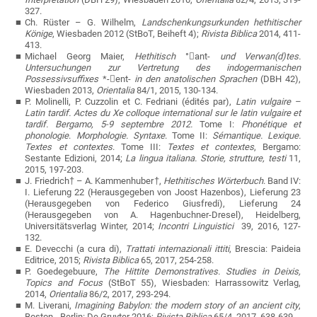
327.
Ch. Rüster – G. Wilhelm,
Landschenkungsurkunden hethitischer
Könige
, Wiesbaden 2012 (StBoT, Beiheft 4);
Rivista Biblica
2014, 411-
413.
Michael Georg Maier,
Hethitisch
°

ant-
und Verwan(d)tes.
Untersuchungen zur Vertretung des indogermanischen
Possessivsuffixes
*-

ent-
in den anatolischen Sprachen
(DBH 42),
Wiesbaden 2013,
Orientalia
84/1, 2015, 130-134.
P. Molinelli, P. Cuzzolin et C. Fedriani (édités par),
Latin vulgaire –
Latin tardif. Actes du Xe colloque international sur le latin vulgaire et
tardif. Bergamo, 5-9 septembre 2012.
Tome I:
Phonétique et
phonologie
.
Morphologie. Syntaxe
. Tome II:
Sémantique. Lexique.
Textes et contextes
. Tome III:
Textes et contextes
, Bergamo:
Sestante Edizioni, 2014;
La lingua italiana. Storie, strutture, testi
11,
2015, 197-203.
J. Friedrich† – A. Kammenhuber†,
Hethitisches Wörterbuch
. Band IV:
I. Lieferung 22 (Herausgegeben von Joost Hazenbos), Lieferung 23
(Herausgegeben von Federico Giusfredi), Lieferung 24
(Herausgegeben von A. Hagenbuchner-Dresel), Heidelberg,
Universitätsverlag Winter, 2014;
Incontri Linguistici
39, 2016, 127-
132.
E. Devecchi (a cura di),
Trattati internazionali ittiti
, Brescia: Paideia
Editrice, 2015;
Rivista Biblica
65, 2017, 254-258.
P. Goedegebuure,
The Hittite Demonstratives. Studies in Deixis,
Topics and Focus
(
StBoT 55), Wiesbaden: Harrassowitz Verlag,
2014,
Orientalia
86/2, 2017, 293-294.
M. Liverani,
Imagining Babylon: the modern story of an ancient city
,
Boston - Berlin: De Gruyter 2016;
Rivista Biblica
65/4, 2017, 638-639.