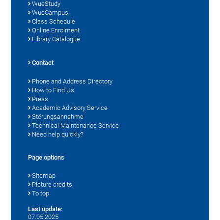
WueStudy
WueCampus
Class Schedule
Online Enrolment
Library Catalogue
Contact
Phone and Address Directory
How to Find Us
Press
Academic Advisory Service
Störungsannahme
Technical Maintenance Service
Need help quickly?
Page options
Sitemap
Picture credits
To top
Last update:
07.05.2025