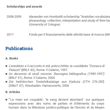
Scholarships and awards
2008-2009
Alexander von Humboldt scholarship “Anatolian vocabular
phraseology: collection, interpretation and study of their ba
(University of Cologne)
2017
Fondo per il finanziamento delle attività base di ricerca (M
Publications
A. Books
L’aneddoto e il racconto in età antico-hittita: la cosiddetta “Cronaca di
Palazzo”
(BRLF 43), Roma: Il Calamo, 1997.
Un decennio di studi micenei. Rassegna bibliografica (1990-1997)
(BRLF 51), Roma: Il Calamo, 2000.
Die hethitischen Tontafelkataloge aus
Ḫ
attuša (CTH 276-282
)
(StBoT 47), Wiesbaden: Harrassowitz, 2006
B. Articles
“‘La main est coupable’, ‘le sang devient abondant’: sur quelques
expressions avec des noms de parties et d’éléments du corps
humain dans la littérature juridico-politique de l’Ancien et du Moyen