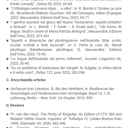
Greek comedy”,
Veleia
39, 2022, 65-83.
“L’ittitologia cento anni dopo …. e oltre”, in: R. Bombi-V. Orioles (a cura
di),
Ricordando Roberto Gusmani. Atti del Convegno, Udine 20 giugno
2022
, Alessandria: Edizioni Dell’Orso, 2022, 59-71.
“I genitivi assoluti nel greco del Nuovo Testamento: aspetti sintattici
e testuali”, in: L. Biondi
–
F. Dedè
–
A. Scala (eds.),
“
Ubi homo, ibi
lingua
. Studi in onore di Maria Patrizia Bologna”,
Alessandria: Edizioni
Dell’Orso,
2022, 415-431.
“Aspetti e dinamiche del plurilinguismo nell’Anatolia ittita: scribi,
scuole scribali e liste lessicali”, in: C. Perta (a cura di),
Mondi
plurilingui
(Mediterraneo plurilingue 3), Alessandria: Edizioni
Dell’Orso, 2023, 75-95.
“Le lingue dell’Anatolia nel primo millennio”,
Incontri Linguistici
46,
2023, 33-45.
“Su un problema di traduzione dei Vangeli: la Vulgata, la Vetus latina
e il verbo
sum
”,
Pallas
122, june 2023, 283-296.
C. Encyclopedia articles
Verfasser
(von Literatur). B.
Bei den Hethitern
, in:
Reallexicon der
Assyriologie und Vorderasiatischen Archäologie
, Band 14, 7./8.
Lieferung, Berlin – New York: De Gruyter, 2016, 539.
D. Reviews
Th. van den Hout,
The Purity of Kingship. An Edition of
CTH 569
and
Related Hittite Oracle Inquiries of Tuthaliya IV
, Leiden-Boston-K
öln
1998;
Orientalia
69, 2000, 442-446.
P. Taracha,
Ersetzen und entsühnen. Das mittelhethitische