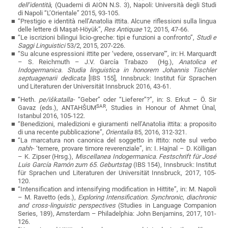
dell’identità
, (Quaderni di AION N.S. 3), Napoli: Università degli Studi
di Napoli “L’Orientale” 2015, 93-105
.
“Prestigio e identità nell’Anatolia ittita. Alcune riflessioni sulla lingua
delle lettere di Maşat-Höyük”,
Res Antiquae
12, 2015, 47-66.
“Le iscrizioni bilingui licio-greche: tipi e funzioni a confronto”,
Studi e
Saggi Linguistici
53/2, 2015,
207-226.
“Su alcune espressioni ittite per ‘vedere, osservare’”, in:
H. Marquardt
– S. Reichmuth – J.V. García Trabazo
(Hg.),
Anatolica et
Indogermanica. Studia linguistica in honorem Johannis Tischler
septuagenarii dedicata
[IBS 155]
,
Innsbruck:
Institut für Sprachen
und Literaturen der Universität Innsbruck
2016, 43-61.
“Heth.
pe/iškatalla-
“Geber” oder “Lieferer”?”,
in: S. Erkut – Ö. Sir
SAR
Gavaz (eds.),
ANTAHŠUM
, Studies in Honour of Ahmet Ünal,
Istanbul 2016, 105-122.
“Benedizioni, maledizioni e giuramenti nell’Anatolia ittita: a proposito
di una recente pubblicazione”,
Orientalia
85, 2016, 312-321
.
“La marcatura non canonica del soggetto in ittito: note sul verbo
nahh-
‘temere, provare timore reverenziale”,
in: I. Hajnal
–
D. Kölligan
–
K. Zipser (Hrsg.),
Miscellanea Indogermanica.
Festschrift für José
Luis García Ramón zum 65. Geburtstag
(
IBS 154)
, Innsbruck: Institut
für Sprachen und Literaturen der Universität Innsbruck, 2017,
105-
120.
“Intensification and intensifying modification in Hittite”, in: M. Napoli
– M. Ravetto (eds.),
Exploring Intensification. Synchronic, diachronic
and cross-linguistic perspectives
(
Studies in Language Companion
Series
, 189)
,
Amsterdam – Philadelphia: John Benjamins, 2017, 101-
126.