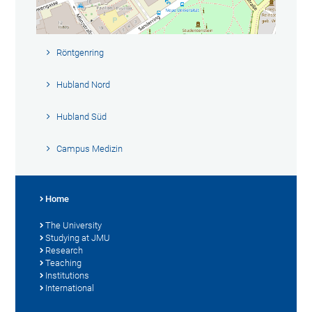
Röntgenring
Hubland Nord
Hubland Süd
Campus Medizin
Home
The University
Studying at JMU
Research
Teaching
Institutions
International