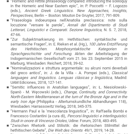
“Homeric and Hittite phraseology compared: introducing the soliloquy
in the Homeric and Near Eastern epic”, in: P. Poccetti – F. Logozzo
(eds.),
Ancient Greek Linguistics. New Approaches, Insights,
Perspectives
,
Berlin – Boston: Mouton De Gruyter, 2017, 791-809.
“Fraseologia indoeuropea nell’Anatolia preclassica: note sulla
locuzione “versare le parole”,
Annali del Dipartimento di Studi
Letterari, Linguistici e Comparati. Sezione linguistica
, N. S. 7, 2018,
47-66.
“
Zur Subjektmarkierung im Hethitischen: syntaktische und
semantische Fragen
”
, in:
E. Rieken et al. (Hg.),
100 Jahre Entzifferung
des Hethitischen. Morphosyntaktische Kategorien in
Sprachgeschichte und Forschung.
Akten der Arbeitstagung der
Indogermanischen Gesellschaft vom 21. bis 23. September 2015 in
Marburg,
Wiesbaden: Reichert,
2018, 39-62.
“Nominalizzazioni e struttura argomentale: su alcuni nomi deverbali
del greco antico”, in:
J. de la Villa -
A. Pompei (eds.),
Classical
languages and linguistics.
Lenguas cl
ásicas y lingüística
, Madrid:
UAM Ediciones, 2018, 127-141.
“Semitic influences in Anatolian languages”, in:
Ł. Niesiołowski-
Spanò - M. Węcowski (eds.),
Change, Continuity, and Connectivity.
North-Eastern Mediterranean at the turn of the Bronze Age and in the
early Iron Age
(
Philippika - Altertumskundliche Abhandlungen 118),
Wiesbaden: Harrassowitz Verlag, 2018, 345-375.
“Hermann Paul e la ‘mescolanza linguistica’”, in: Raffaella Bombi e
Francesco Costantini (a cura di),
Percorsi linguistici e interlinguistici.
Studi in onore di Vincenzo Orioles
, Udine: Forum, 2018, 483-495.
“Zwischen Rhetorik und Stilistik: die rhetorischen Stilmittel der
hethitischen Gebete”
,
Die Welt des Orients
49/1, 2019
, 14-28.