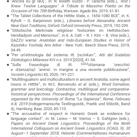
“Ancora su gr.
laÒj
”, in: N. Bolatti Guzzo - P. Taracha (eds.),
"And I
Knew Twelve Languages". A Tribute to Massimo Poetto on the
Occasion of His 70th
Birthday
,
Warsaw: Agade Bis, 2019, 61-81.
“The Tablet Collections of the Hittite State, c. 1650-1080 BCE”, in: K.
Ryholt – G. Barjamovic (eds.),
Libraries before Alexandria. Ancient
Near East Traditions
,
Oxford: Oxford University Press, 2019, 192-209.
“Stilistische Merkmale religiöser Textsorten im Hethitischen:
Hendiadyoin und Merismus”, in A. A. Catt – R. I.
Kim – B. Vine (eds.),
QAZZU warrai
: Anatolian and Indo-European Studies in Honor of
Kazuhiko Yoshida,
Ann Arbor - New York: Beech Stave Press, 2019,
34-49.
“Per un’etimologia del sistema: itt.
ḫe/
inkan-
”
,
Atti del
Sodalizio
Glottologico Milanese
XIV n.s. 2019 [2020], 41-54.
(UZU)
“Sulla fraseologia di itt.
ištamana
- ‘orecchio’
e
ištanza(na)-
‘animo’. In margine a una recente pubblicazione”,
Incontri Linguistici
43, 2020, 191-221.
“
Multilingualism and multiculturalism in ancient Anatolia: some agent
nouns in Hittite”, in: M.C. Benvenuto
et al.
(eds.),
Word formation,
grammar and lexicology. Contrastive, multilingual and comparative-
historical perspectives. Proceedings of the International Conference
organized by the University of Roma “La Sapienza”, Rome, February
6-8, 2019
(
Indogermanische Textlinguistik, Poetik und Stilistik, Band
4), Hamburg: Baar, 2020, 85-110.
“The accusative of respect in Homeric Greek as evidence for
language contact”
, in: M. Leiwo – M. Vierros – S. Dahlgren (eds.),
Papers on Ancient Greek Linguistics
.
Proceedings of the Ninth
International Colloquium on Ancient Greek Linguistics (ICAGL 9), 30
August–1 September 2018, Helsinki
(
Commentationes Humanarum