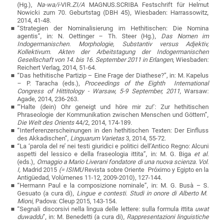
(Hg.),
Na-wa/i-
VIR.
ZI/A
MAGNUS.SCRIBA Festschrift für Helmut
Nowicki zum 70. Geburtstag (DBH 45), Wiesbaden: Harrassowitz,
2014, 41-48.
“Strategien der Nominalisierung im Hethitischen: Die Nomina
agentis”, in: N. Oettinger – Th. Steer (Hg.),
Das Nomen im
Indogermanischen. Morphologie, Substantiv versus Adjektiv,
Kollektivum. Akten der Arbeitstagung der Indogermanischen
Gesellschaft von 14. bis 16. September 2011 in Erlangen
, Wiesbaden:
Reichert Verlag, 2014, 51-64.
“Das hethitische Partizip – Eine Frage der Diathese?”, in: M. Kapelus
– P. Taracha (eds.),
Proceedings of the Eighth International
Congress of Hittitology - Warsaw, 5-9 September, 2011
, Warsaw:
Agade, 2014, 236-263.
“‘Halte (dein) Ohr geneigt und höre mir zu!’: Zur hethitischen
Phraseologie der Kommunikation zwischen Menschen und Göttern”,
Die Welt des Orients
44/2, 2014, 174-189.
“
Interferenzerscheinungen in den hethitischen Texten: Der Einfluss
des Akkadischen
”
,
Linguarum Varietas
3, 2014, 55-72.
“
La ‘parola del re’ nei testi giuridici e politici dell’Antico Regno: Alcuni
aspetti del lessico e della fraseologia ittita”, in: M. G. Biga
et al.
(eds.),
Omaggio a
Mario Liverani fondatore di una nuova scienza. Vol.
I,
Madrid 2015
(= ISIMU
Revista sobre Oriente Próximo y Egipto en la
Antigüedad, Volúmenes 11-12, 2009-2010), 127-144.
“Hermann Paul e la composizione nominale”, in: M. G. Busà – S.
Gesuato (a cura di),
Lingue e contesti.
Studi in onore di Alberto M.
Mioni
, Padova: Cleup 2015, 143-154.
“Segnali discorsivi nella lingua delle lettere: sulla formula ittita
uwat
duwaddu
”,
in: M. Benedetti (a cura di),
Rappresentazioni linguistiche