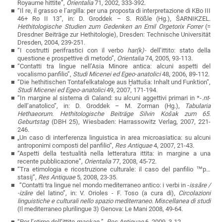
Royaume hittite”,
Orientalia
71, 2002, 333-392.
“Il re, il grasso e l’argilla: per una proposta di interpretazione di KBo III
46+ Ro II 13”, in: D. Groddek – S. Rößle (Hg.),
Š
ARNIKZEL.
Hethitologische Studien zum Gedenken an Emil Orgetorix Forrer
(=
Dresdner Beiträge zur Hethitologie), Dresden: Technische Universit
ät
Dresden,
2004, 239-251.
“I costrutti perifrastici con il verbo
har(k)-
dell’ittito: stato della
questione e prospettive di metodo”,
Orientalia
74, 2005, 93-113.
“Contatti tra lingue nell’Asia Minore antica: alcuni aspetti del
vocalismo panfilio”,
Studi Micenei ed Egeo-anatolici
48, 2006, 89-112.
“Die hethitischen Tontafelkataloge aus Ḫ
attuša: Inhalt und Funktion”,
Studi Micenei ed Egeo-anatolici
49, 2007, 171-194.
“In margine al sistema di Caland: su alcuni aggettivi primari in *-.
nt
-
dell’anatolico”, in: D. Groddek – M. Zorman (Hg.),
Tabularia
Hethaeorum.
Hethitologische Beiträge Silvin Košak zum 65.
Geburtstag
(DBH 25), Wiesbaden: Harrassowitz Verlag, 2007, 221-
246.
„Un caso di interferenza linguistica in area microasiatica: su alcuni
antroponimi composti del panfilio“,
Res Antiquae
4, 2007, 21-43.
“Aspetti della testualità nella letteratura ittita: in margine a una
recente pubblicazione”,
Orientalia
77, 2008, 45-72
.
“Tra etimologia e ricostruzione culturale: il caso del panfilio
™p…
stasij
”,
Res Antiquae
5, 2008, 23-35.
“Contatti tra lingue nel mondo mediterraneo antico: i verbi in -
issāre /
-izāre
del latino”, in: V. Orioles - F. Toso (a cura di),
Circolazioni
linguistiche e culturali nello spazio mediterraneo. Miscellanea di studi
(Il mediterraneo plurilingue 3) Genova: Le Mani 2008, 49-64.
“
Per l’etimo dell’ittito
maskan
-
”
,
Res Antiquae
6, 2009, 3-12.