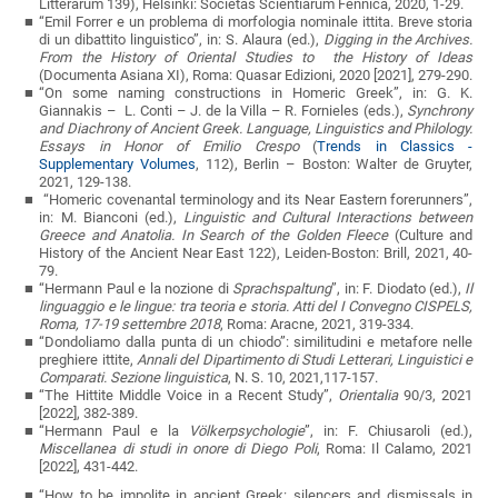
Litterarum
139),
Helsinki:
Societas Scientiarum Fennica, 2020, 1-29.
“Emil Forrer e un problema di morfologia nominale ittita. Breve storia
di un dibattito linguistico”, in: S. Alaura (ed.),
Digging in the Archives.
From the History of Oriental Studies to the History of Ideas
(Documenta Asiana XI),
Roma: Quasar Edizioni, 2020 [2021], 279-290.
“On some naming constructions in Homeric Greek”, in: G. K.
Giannakis – L. Conti – J. de la Villa – R. Fornieles (eds.),
Synchrony
and Diachrony of Ancient Greek.
Language, Linguistics and Philology.
Essays in Honor of Emilio Crespo
(
Trends in Classics -
Supplementary Volumes
, 112)
, Berlin – Boston: Walter de Gruyter
,
2021, 129-138.
“Homeric covenantal terminology and its Near Eastern forerunners”,
in: M. Bianconi (ed.),
Linguistic and Cultural Interactions between
Greece and Anatolia. In Search of the Golden Fleece
(Culture and
History of the Ancient Near East 122), Leiden-Boston: Brill, 2021, 40-
79.
“Hermann Paul e la nozione di
Sprachspaltung
”, in: F. Diodato (ed.),
Il
linguaggio e le lingue: tra teoria e storia. Atti del I Convegno CISPELS,
Roma, 17-19 settembre 2018
, Roma: Aracne, 2021, 319-334.
“Dondoliamo dalla punta di un chiodo”: similitudini e metafore nelle
preghiere ittite,
Annali del Dipartimento di Studi Letterari, Linguistici e
Comparati. Sezione linguistica
, N. S. 10, 2021,117-157.
“The Hittite Middle Voice in a Recent Study”,
Orientalia
90/3, 2021
[2022], 382-389.
“Hermann Paul e la
Völkerpsychologie
”, in: F. Chiusaroli (ed.),
Miscellanea di studi in onore di Diego Poli
, Roma: Il Calamo, 2021
[2022], 431-442.
“How to be impolite in ancient Greek: silencers and dismissals in