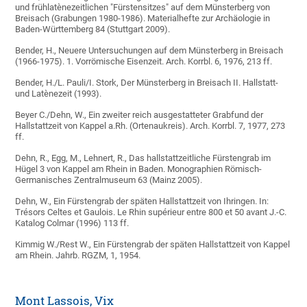
und frühlatènezeitlichen "Fürstensitzes" auf dem Münsterberg von
Breisach (Grabungen 1980-1986). Materialhefte zur Archäologie in
Baden-Württemberg 84 (Stuttgart 2009).
Bender, H., Neuere Untersuchungen auf dem Münsterberg in Breisach
(1966-1975). 1. Vorrömische Eisenzeit. Arch. Korrbl. 6, 1976, 213 ff.
Bender, H./L. Pauli/I. Stork, Der Münsterberg in Breisach II. Hallstatt-
und Latènezeit (1993).
Beyer C./Dehn, W., Ein zweiter reich ausgestatteter Grabfund der
Hallstattzeit von Kappel a.Rh. (Ortenaukreis). Arch. Korrbl. 7, 1977, 273
ff.
Dehn, R., Egg, M., Lehnert, R., Das hallstattzeitliche Fürstengrab im
Hügel 3 von Kappel am Rhein in Baden. Monographien Römisch-
Germanisches Zentralmuseum 63 (Mainz 2005).
Dehn, W., Ein Fürstengrab der späten Hallstattzeit von Ihringen. In:
Trésors Celtes et Gaulois. Le Rhin supérieur entre 800 et 50 avant J.-C.
Katalog Colmar (1996) 113 ff.
Kimmig W./Rest W., Ein Fürstengrab der späten Hallstattzeit von Kappel
am Rhein. Jahrb. RGZM, 1, 1954.
Mont Lassois, Vix