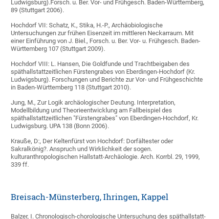
Ludwigsburg).Forsch. u. Ber. Vor- und Frühgesch. Baden-Württemberg,
89 (Stuttgart 2006).
Hochdorf VII: Schatz, K., Stika, H.-P., Archäobiologische
Untersuchungen zur frühen Eisenzeit im mittleren Neckarraum. Mit
einer Einführung von J. Biel., Forsch. u. Ber. Vor- u. Frühgesch. Baden-
Württemberg 107 (Stuttgart 2009).
Hochdorf VIII: L. Hansen, Die Goldfunde und Trachtbeigaben des
späthallstattzeitlichen Fürstengrabes von Eberdingen-Hochdorf (Kr.
Ludwigsburg). Forschungen und Berichte zur Vor- und Frühgeschichte
in Baden-Württemberg 118 (Stuttgart 2010).
Jung, M., Zur Logik archäologischer Deutung. Interpretation,
Modellbildung und Theorieentwicklung am Fallbeispiel des
späthallstattzeitlichen "Fürstengrabes" von Eberdingen-Hochdorf, Kr.
Ludwigsburg. UPA 138 (Bonn 2006).
Krauße, D:, Der Keltenfürst von Hochdorf: Dorfältester oder
Sakralkönig?. Anspruch und Wirklichkeit der sogen.
kulturanthropologischen Hallstatt-Archäologie. Arch. Korrbl. 29, 1999,
339 ff.
Breisach-Münsterberg, Ihringen, Kappel
Balzer, I. Chronologisch-chorologische Untersuchung des späthallstatt-