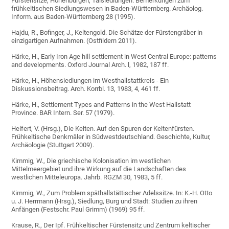
Fürstensitze, Höhenburgen, Talsiedlungen. Bemerkungen zum
frühkeltischen Siedlungswesen in Baden-Württemberg. Archäolog.
Inform. aus Baden-Württemberg 28 (1995).
Hajdu, R., Bofinger, J., Keltengold. Die Schätze der Fürstengräber in
einzigartigen Aufnahmen. (Ostfildern 2011).
Härke, H., Early Iron Age hill settlement in West Central Europe: patterns
and developments. Oxford Journal Arch. l, 1982, 187 ff.
Härke, H., Höhensiedlungen im Westhallstattkreis - Ein
Diskussionsbeitrag. Arch. Korrbl. 13, 1983, 4, 461 ff.
Härke, H., Settlement Types and Patterns in the West Hallstatt
Province. BAR Intern. Ser. 57 (1979).
Helfert, V. (Hrsg.), Die Kelten. Auf den Spuren der Keltenfürsten.
Frühkeltische Denkmäler in Südwestdeutschland. Geschichte, Kultur,
Archäologie (Stuttgart 2009).
Kimmig, W., Die griechische Kolonisation im westlichen
Mittelmeergebiet und ihre Wirkung auf die Landschaften des
westlichen Mitteleuropa. Jahrb. RGZM 30, 1983, 5 ff.
Kimmig, W., Zum Problem späthallstättischer Adelssitze. In: K.-H. Otto
u. J. Herrmann (Hrsg.), Siedlung, Burg und Stadt: Studien zu ihren
Anfängen (Festschr. Paul Grimm) (1969) 95 ff.
Krause, R., Der Ipf. Frühkeltischer Fürstensitz und Zentrum keltischer