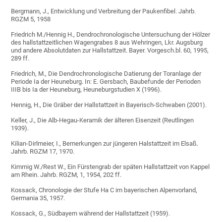
Bergmann, J., Entwicklung und Verbreitung der Paukenfibel. Jahrb.
RGZM 5, 1958
Friedrich M./Hennig H., Dendrochronologische Untersuchung der Hölzer
des hallstattzeitlichen Wagengrabes 8 aus Wehringen, Lkr. Augsburg
und andere Absolutdaten zur Hallstattzeit. Bayer. Vorgesch.bl. 60, 1995,
289 ff.
Friedrich, M., Die Dendrochronologische Datierung der Toranlage der
Periode Ia der Heuneburg. In: E. Gersbach, Baubefunde der Perioden
IIIB bis Ia der Heuneburg, Heuneburgstudien X (1996).
Hennig, H., Die Gräber der Hallstattzeit in Bayerisch-Schwaben (2001).
Keller, J., Die Alb-Hegau-Keramik der älteren Eisenzeit (Reutlingen
1939).
Kilian-Dirlmeier, I., Bemerkungen zur jüngeren Halstattzeit im Elsaß.
Jahrb. RGZM 17, 1970.
Kimmig W./Rest W., Ein Fürstengrab der späten Hallstattzeit von Kappel
am Rhein. Jahrb. RGZM, 1, 1954, 202 ff.
Kossack, Chronologie der Stufe Ha C im bayerischen Alpenvorland,
Germania 35, 1957.
Kossack, G., Südbayern während der Hallstattzeit (1959).