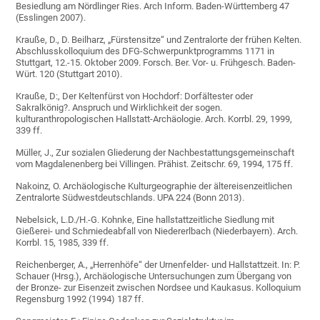
Besiedlung am Nördlinger Ries. Arch Inform. Baden-Württemberg 47
(Esslingen 2007).
Krauße, D., D. Beilharz, „Fürstensitze“ und Zentralorte der frühen Kelten.
Abschlusskolloquium des DFG-Schwerpunktprogramms 1171 in
Stuttgart, 12.-15. Oktober 2009. Forsch. Ber. Vor- u. Frühgesch. Baden-
Würt. 120 (Stuttgart 2010).
Krauße, D:, Der Keltenfürst von Hochdorf: Dorfältester oder
Sakralkönig?. Anspruch und Wirklichkeit der sogen.
kulturanthropologischen Hallstatt-Archäologie. Arch. Korrbl. 29, 1999,
339 ff.
Müller, J., Zur sozialen Gliederung der Nachbestattungsgemeinschaft
vom Magdalenenberg bei Villingen. Prähist. Zeitschr. 69, 1994, 175 ff.
Nakoinz, O. Archäologische Kulturgeographie der ältereisenzeitlichen
Zentralorte Südwestdeutschlands. UPA 224 (Bonn 2013).
Nebelsick, L.D./H.-G. Kohnke, Eine hallstattzeitliche Siedlung mit
Gießerei- und Schmiedeabfall von Niedererlbach (Niederbayern). Arch.
Korrbl. 15, 1985, 339 ff.
Reichenberger, A., „Herrenhöfe“ der Urnenfelder- und Hallstattzeit. In: P.
Schauer (Hrsg.), Archäologische Untersuchungen zum Übergang von
der Bronze- zur Eisenzeit zwischen Nordsee und Kaukasus. Kolloquium
Regensburg 1992 (1994) 187 ff.