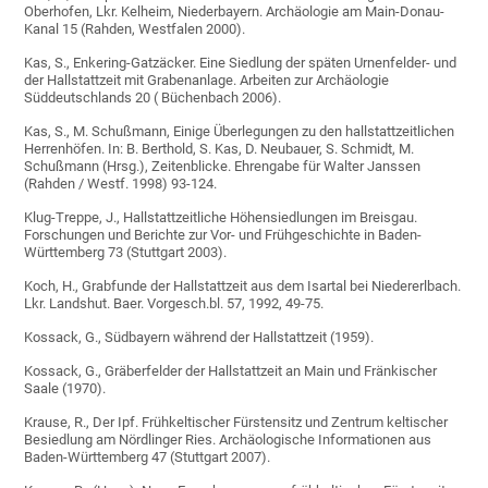
Oberhofen, Lkr. Kelheim, Niederbayern. Archäologie am Main-Donau-
Kanal 15 (Rahden, Westfalen 2000).
Kas, S., Enkering-Gatzäcker. Eine Siedlung der späten Urnenfelder- und
der Hallstattzeit mit Grabenanlage. Arbeiten zur Archäologie
Süddeutschlands 20 ( Büchenbach 2006).
Kas, S., M. Schußmann, Einige Überlegungen zu den hallstattzeitlichen
Herrenhöfen. In: B. Berthold, S. Kas, D. Neubauer, S. Schmidt, M.
Schußmann (Hrsg.), Zeitenblicke. Ehrengabe für Walter Janssen
(Rahden / Westf. 1998) 93-124.
Klug-Treppe, J., Hallstattzeitliche Höhensiedlungen im Breisgau.
Forschungen und Berichte zur Vor- und Frühgeschichte in Baden-
Württemberg 73 (Stuttgart 2003).
Koch, H., Grabfunde der Hallstattzeit aus dem Isartal bei Niedererlbach.
Lkr. Landshut. Baer. Vorgesch.bl. 57, 1992, 49-75.
Kossack, G., Südbayern während der Hallstattzeit (1959).
Kossack, G., Gräberfelder der Hallstattzeit an Main und Fränkischer
Saale (1970).
Krause, R., Der Ipf. Frühkeltischer Fürstensitz und Zentrum keltischer
Besiedlung am Nördlinger Ries. Archäologische Informationen aus
Baden-Württemberg 47 (Stuttgart 2007).