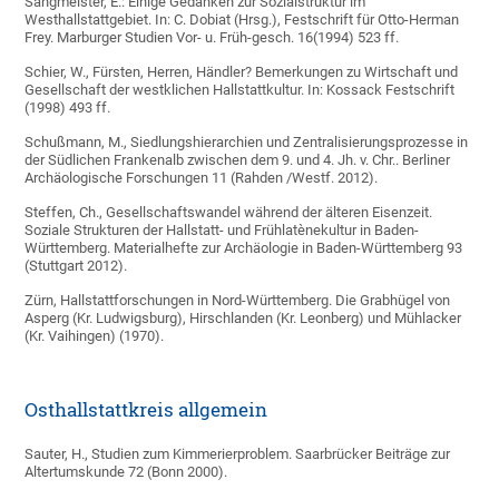
Sangmeister, E.: Einige Gedanken zur Sozialstruktur im
Westhallstattgebiet. In: C. Dobiat (Hrsg.), Festschrift für Otto-Herman
Frey. Marburger Studien Vor- u. Früh-gesch. 16(1994) 523 ff.
Schier, W., Fürsten, Herren, Händler? Bemerkungen zu Wirtschaft und
Gesellschaft der westklichen Hallstattkultur. In: Kossack Festschrift
(1998) 493 ff.
Schußmann, M., Siedlungshierarchien und Zentralisierungsprozesse in
der Südlichen Frankenalb zwischen dem 9. und 4. Jh. v. Chr.. Berliner
Archäologische Forschungen 11 (Rahden /Westf. 2012).
Steffen, Ch., Gesellschaftswandel während der älteren Eisenzeit.
Soziale Strukturen der Hallstatt- und Frühlatènekultur in Baden-
Württemberg. Materialhefte zur Archäologie in Baden-Württemberg 93
(Stuttgart 2012).
Zürn, Hallstattforschungen in Nord-Württemberg. Die Grabhügel von
Asperg (Kr. Ludwigsburg), Hirschlanden (Kr. Leonberg) und Mühlacker
(Kr. Vaihingen) (1970).
Osthallstattkreis allgemein
Sauter, H., Studien zum Kimmerierproblem. Saarbrücker Beiträge zur
Altertumskunde 72 (Bonn 2000).