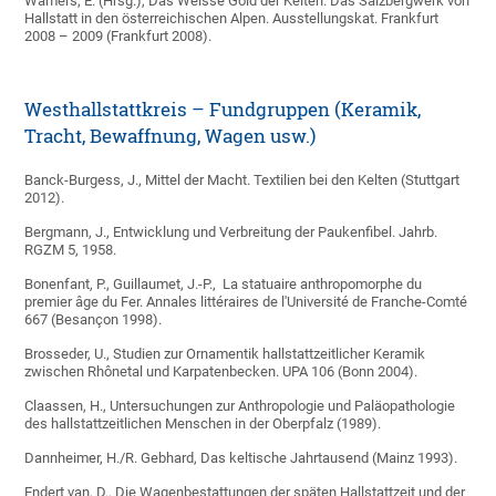
Wamers, E. (Hrsg.), Das Weisse Gold der Kelten. Das Salzbergwerk von
Hallstatt in den österreichischen Alpen. Ausstellungskat. Frankfurt
2008 – 2009 (Frankfurt 2008).
Westhallstattkreis – Fundgruppen (Keramik,
Tracht, Bewaffnung, Wagen usw.)
Banck-Burgess, J., Mittel der Macht. Textilien bei den Kelten (Stuttgart
2012).
Bergmann, J., Entwicklung und Verbreitung der Paukenfibel. Jahrb.
RGZM 5, 1958.
Bonenfant, P., Guillaumet, J.-P., La statuaire anthropomorphe du
premier âge du Fer. Annales littéraires de l'Université de Franche-Comté
667 (Besançon 1998).
Brosseder, U., Studien zur Ornamentik hallstattzeitlicher Keramik
zwischen Rhônetal und Karpatenbecken. UPA 106 (Bonn 2004).
Claassen, H., Untersuchungen zur Anthropologie und Paläopathologie
des hallstattzeitlichen Menschen in der Oberpfalz (1989).
Dannheimer, H./R. Gebhard, Das keltische Jahrtausend (Mainz 1993).
Endert van, D., Die Wagenbestattungen der späten Hallstattzeit und der