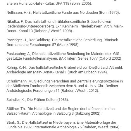
älteren Hunsrück-Eifel-Kultur. UPA 118 (Bonn 2005).
Nellissen, H.-E., Hallstattzeitliche Funde aus Nordbaden (Bonn 1975).
Nikulka, F., Das hallstatt- und frühlatènezeitliche Gräberfeld von
Riedenburg-Untereggersberg, Lkr. Kehlheim , Niederbayern. Arch. Main-
Donau-Kanal 13 (Rahden / Westf. 1998).
Parzinger, H., Der Goldberg. Die metallzeitliche Besiedlung. Römisch-
Germanische Forschungen 57 (Mainz 1998).
Posluschny, A., Die hallstattzeitliche Besiedlung im Maindreieck: GIS-
gestützte Fundstellenanalysen. BAR Intern. Series 1077 (Oxford 2002).
Röhrig, K.-H., Das hallstattzeitliche Gräberfeld von Dietfurt a.d. Altmühl.
Archäologie am Main-Donau-Kanal 1 (Buch am Erlbach 1994).
Schußmann, M., Siedlungshierarchien und Zentralisierungsprozesse in
der Südlichen Frankenalb zwischen dem 9. und 4. Jh. v. Chr.. Berliner
Archäologische Forschungen 11 (Rahden /Westf. 2012).
Spindler, K.., Die Frühen Kelten (1983).
Stöllner, Th., Die Hallstattzeit und der Beginn der Latènezeit im Inn-
Salzach-Raum. Archäologie in Salzburg 3 (Salzburg 2002).
Stork, S., Die Hallstattzeit in Niederbayern. Eine Materialvorlage der
Funde bis 1982. Internationale Archäologie 75 (Rahden, Westf. 2004).