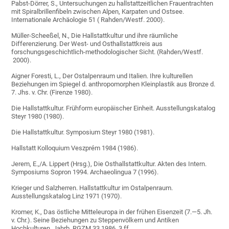
Pabst-Dörrer, S., Untersuchungen zu hallstattzeitlichen Frauentrachten
mit Spiralbrillenfibeln zwischen Alpen, Karpaten und Ostsee.
Internationale Archäologie 51 ( Rahden/Westf. 2000).
Müller-Scheeßel, N., Die Hallstattkultur und ihre räumliche
Differenzierung. Der West- und Osthallstattkreis aus
forschungsgeschichtlich-methodologischer Sicht. (Rahden/Westf.
2000).
Aigner Foresti, L., Der Ostalpenraum und Italien. Ihre kulturellen
Beziehungen im Spiegel d. anthropomorphen Kleinplastik aus Bronze d.
7. Jhs. v. Chr. (Firenze 1980).
Die Hallstattkultur. Frühform europäischer Einheit. Ausstellungskatalog
Steyr 1980 (1980).
Die Hallstattkultur. Symposium Steyr 1980 (1981).
Hallstatt Kolloquium Veszprém 1984 (1986).
Jerem, E.,/A. Lippert (Hrsg.), Die Osthallstattkultur. Akten des Intern.
Symposiums Sopron 1994. Archaeolingua 7 (1996).
Krieger und Salzherren. Hallstattkultur im Ostalpenraum.
Ausstellungskatalog Linz 1971 (1970).
Kromer, K., Das östliche Mitteleuropa in der frühen Eisenzeit (7.—5. Jh.
v. Chr.). Seine Beziehungen zu Steppenvölkern und Antiken
Hochkulturen. Jahrb. RGZM 33,1986, 3 ff.