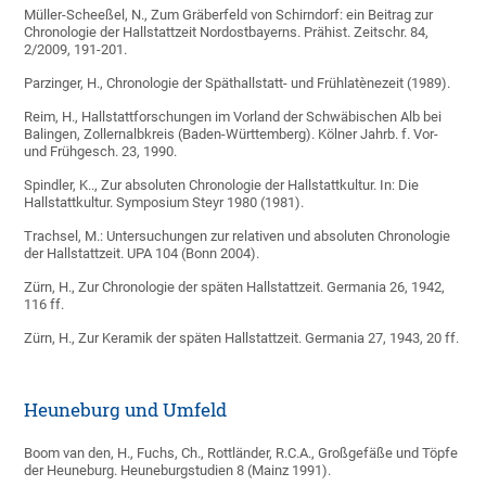
Müller-Scheeßel, N., Zum Gräberfeld von Schirndorf: ein Beitrag zur
Chronologie der Hallstattzeit Nordostbayerns. Prähist. Zeitschr. 84,
2/2009, 191-201.
Parzinger, H., Chronologie der Späthallstatt- und Frühlatènezeit (1989).
Reim, H., Hallstattforschungen im Vorland der Schwäbischen Alb bei
Balingen, Zollernalbkreis (Baden-Württemberg). Kölner Jahrb. f. Vor-
und Frühgesch. 23, 1990.
Spindler, K.., Zur absoluten Chronologie der Hallstattkultur. In: Die
Hallstattkultur. Symposium Steyr 1980 (1981).
Trachsel, M.: Untersuchungen zur relativen und absoluten Chronologie
der Hallstattzeit. UPA 104 (Bonn 2004).
Zürn, H., Zur Chronologie der späten Hallstattzeit. Germania 26, 1942,
116 ff.
Zürn, H., Zur Keramik der späten Hallstattzeit. Germania 27, 1943, 20 ff.
Heuneburg und Umfeld
Boom van den, H., Fuchs, Ch., Rottländer, R.C.A., Großgefäße und Töpfe
der Heuneburg. Heuneburgstudien 8 (Mainz 1991).