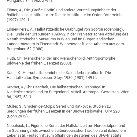
Hungarica 34, 1982, 279 ff.
Eibner, A., Die „Große Göttin“ und andere Vorstellungsinhalte der
östlichen Hallstattkultur. In: Die Hallstattkultur im Osten Österreichs
(1997) 129 ff..
Eibner-Persy, A., Hallstattzeitliche Grabhügel von Sopron (ödenburg).
Die Funde der Grabungen 1890-92 in der Prähistorischen Abteilung des
Naturhistorischen Museums in Wien und im Burgenländischen
Landesmuseum in Eisenstadt. Wissenschaftliche Arbeiten aus dem
Burgenland 62 (1980).
Huth, Ch., Menschenbilder und Menschenbild. Anthropomorphe
Bildwerke der frühen Eisenzeit (2003).
Kaus, K., Herrschaftsbereiche der Kalenderbergkultur. In: Die
Hallstattkultur. Symposium Steyr 1980 (1981) 149 ff.
Kromer, K./Chr. Peschek, Die hallstättischen Grabhügel in
Niederösterreich und im Burgenland. Mitteil. Anthropol. Gesellsch. Wien
86, 1957, 53 ff.
Müller, S., Smolenice-Molpír, Sered´und Ratkovce. Studien zu
Siedlungen der frühen Eisenzeit in der Südwestslowakei. UPA 220
(Bonn 2012).
Nebelsick, L., Figürliche Kunst der Hallstattzeit am Nordostalpenrand
im Spannungsfeld zwischen alteuropäischer Tradition und italischem
Lebensstil. Festschrift zum 50jährigen Bestehen des UFG-Instituts