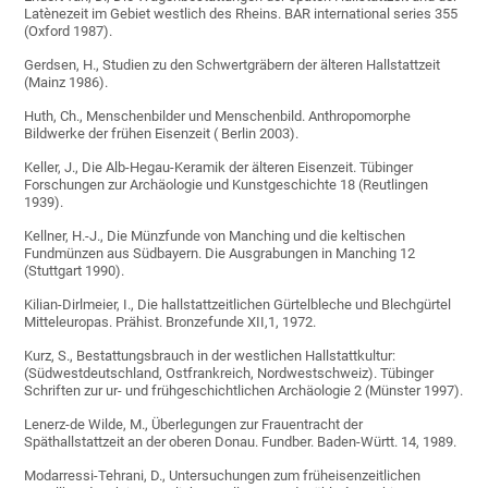
Latènezeit im Gebiet westlich des Rheins. BAR international series 355
(Oxford 1987).
Gerdsen, H., Studien zu den Schwertgräbern der älteren Hallstattzeit
(Mainz 1986).
Huth, Ch., Menschenbilder und Menschenbild. Anthropomorphe
Bildwerke der frühen Eisenzeit ( Berlin 2003).
Keller, J., Die Alb-Hegau-Keramik der älteren Eisenzeit. Tübinger
Forschungen zur Archäologie und Kunstgeschichte 18 (Reutlingen
1939).
Kellner, H.-J., Die Münzfunde von Manching und die keltischen
Fundmünzen aus Südbayern. Die Ausgrabungen in Manching 12
(Stuttgart 1990).
Kilian-Dirlmeier, I., Die hallstattzeitlichen Gürtelbleche und Blechgürtel
Mitteleuropas. Prähist. Bronzefunde XII,1, 1972.
Kurz, S., Bestattungsbrauch in der westlichen Hallstattkultur:
(Südwestdeutschland, Ostfrankreich, Nordwestschweiz). Tübinger
Schriften zur ur- und frühgeschichtlichen Archäologie 2 (Münster 1997).
Lenerz-de Wilde, M., Überlegungen zur Frauentracht der
Späthallstattzeit an der oberen Donau. Fundber. Baden-Württ. 14, 1989.
Modarressi-Tehrani, D., Untersuchungen zum früheisenzeitlichen