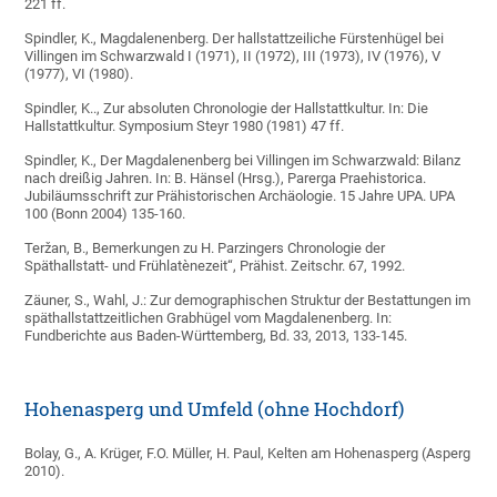
221 ff.
Spindler, K., Magdalenenberg. Der hallstattzeiliche Fürstenhügel bei
Villingen im Schwarzwald I (1971), II (1972), III (1973), IV (1976), V
(1977), VI (1980).
Spindler, K.., Zur absoluten Chronologie der Hallstattkultur. In: Die
Hallstattkultur. Symposium Steyr 1980 (1981) 47 ff.
Spindler, K., Der Magdalenenberg bei Villingen im Schwarzwald: Bilanz
nach dreißig Jahren. In: B. Hänsel (Hrsg.), Parerga Praehistorica.
Jubiläumsschrift zur Prähistorischen Archäologie. 15 Jahre UPA. UPA
100 (Bonn 2004) 135-160.
Teržan, B., Bemerkungen zu H. Parzingers Chronologie der
Späthallstatt- und Frühlatènezeit“, Prähist. Zeitschr. 67, 1992.
Zäuner, S., Wahl, J.: Zur demographischen Struktur der Bestattungen im
späthallstattzeitlichen Grabhügel vom Magdalenenberg. In:
Fundberichte aus Baden-Württemberg, Bd. 33, 2013, 133-145.
Hohenasperg und Umfeld (ohne Hochdorf)
Bolay, G., A. Krüger, F.O. Müller, H. Paul, Kelten am Hohenasperg (Asperg
2010).