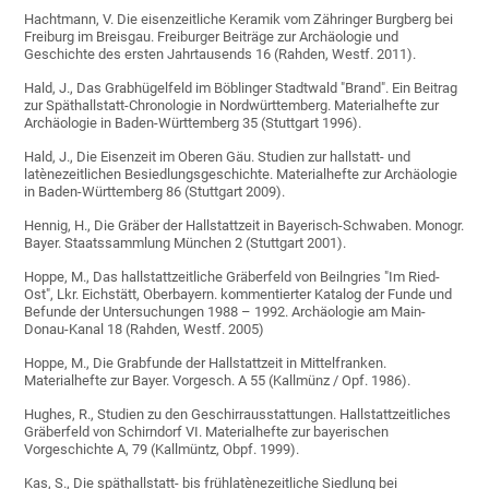
Hachtmann, V. Die eisenzeitliche Keramik vom Zähringer Burgberg bei
Freiburg im Breisgau. Freiburger Beiträge zur Archäologie und
Geschichte des ersten Jahrtausends 16 (Rahden, Westf. 2011).
Hald, J., Das Grabhügelfeld im Böblinger Stadtwald "Brand". Ein Beitrag
zur Späthallstatt-Chronologie in Nordwürttemberg. Materialhefte zur
Archäologie in Baden-Württemberg 35 (Stuttgart 1996).
Hald, J., Die Eisenzeit im Oberen Gäu. Studien zur hallstatt- und
latènezeitlichen Besiedlungsgeschichte. Materialhefte zur Archäologie
in Baden-Württemberg 86 (Stuttgart 2009).
Hennig, H., Die Gräber der Hallstattzeit in Bayerisch-Schwaben. Monogr.
Bayer. Staatssammlung München 2 (Stuttgart 2001).
Hoppe, M., Das hallstattzeitliche Gräberfeld von Beilngries "Im Ried-
Ost", Lkr. Eichstätt, Oberbayern. kommentierter Katalog der Funde und
Befunde der Untersuchungen 1988 – 1992. Archäologie am Main-
Donau-Kanal 18 (Rahden, Westf. 2005)
Hoppe, M., Die Grabfunde der Hallstattzeit in Mittelfranken.
Materialhefte zur Bayer. Vorgesch. A 55 (Kallmünz / Opf. 1986).
Hughes, R., Studien zu den Geschirrausstattungen. Hallstattzeitliches
Gräberfeld von Schirndorf VI. Materialhefte zur bayerischen
Vorgeschichte A, 79 (Kallmüntz, Obpf. 1999).
Kas, S., Die späthallstatt- bis frühlatènezeitliche Siedlung bei