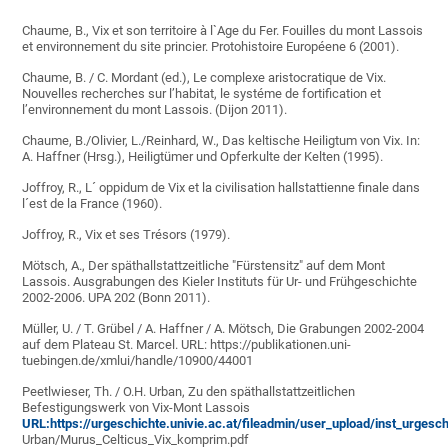
Chaume, B., Vix et son territoire à l`Age du Fer. Fouilles du mont Lassois
et environnement du site princier. Protohistoire Européene 6 (2001).
Chaume, B. / C. Mordant (ed.), Le complexe aristocratique de Vix.
Nouvelles recherches sur l’habitat, le systéme de fortification et
l’environnement du mont Lassois. (Dijon 2011).
Chaume, B./Olivier, L./Reinhard, W., Das keltische Heiligtum von Vix. In:
A. Haffner (Hrsg.), Heiligtümer und Opferkulte der Kelten (1995).
Joffroy, R., L´ oppidum de Vix et la civilisation hallstattienne finale dans
l´est de la France (1960).
Joffroy, R., Vix et ses Trésors (1979).
Mötsch, A., Der späthallstattzeitliche "Fürstensitz" auf dem Mont
Lassois. Ausgrabungen des Kieler Instituts für Ur- und Frühgeschichte
2002-2006. UPA 202 (Bonn 2011).
Müller, U. / T. Grübel / A. Haffner / A. Mötsch, Die Grabungen 2002-2004
auf dem Plateau St. Marcel. URL: https://publikationen.uni-
tuebingen.de/xmlui/handle/10900/44001
Peetlwieser, Th. / O.H. Urban, Zu den späthallstattzeitlichen
Befestigungswerk von Vix-Mont Lassois
URL:https://urgeschichte.univie.ac.at/fileadmin/user_upload/inst_urgesch
Urban/Murus_Celticus_Vix_komprim.pdf