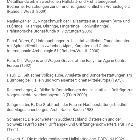
Metallhandwerk im westlichen Hallstatt- und Frühlatènegebiet.
Bochumer Forschungen zur ur- und frühgeschichtlichen Archäologie 2
(Rahden, Westf. 2009).
Nagler-Zanier, C., Ringschmuck der Hallstattzeit aus Bayern (Arm- und
Fußringe, Halsringe, Ohrringe, Fingerringe, Hohlwulstringe).
Prähistorische Bronzefunde XI,7 (Stuttgart 2006).
Pabst-Dörrer, S., Untersuchungen zu hallstattzeitlichen Frauentrachten
mit Spiralbrillenfibeln zwischen Alpen, Karpaten und Ostsee.
Internationale Archäologie 51 ( Rahden/Westf. 2000).
Pare, Ch., Wagons and Wagon-Graves of the Early Iron Age in Central
Europe (1992).
Pauli, L., Keltischer Volksglaube. Amulette und Sonderbestattungen am
Dürrnberg bei Hallein und vom eisenzeitlichen Mitteleuropa (1975).
Reichenberger, A., Bildhafte Darstellungen der Hallstattzeit. Beiträge zur
Vorgeschichte Nordostbayerns 3 (Fürth 2000).
Sangmeister, E., Die Grabtracht der Frau im Nachbestattungsfriedhof
des Magdalenenberges. Arch. Nachr. Baden 1983.
Schauer, P., Die Schwerter in Süddeutschland, Österreich und der
Schweiz I (Griffplatten, Griffangel- und Griffzungenschwerter). PBF IV,2
(1971).
Sievers, S., Die mitteleuropäischen Hallstattdolche. PBFVI,6 (1982).