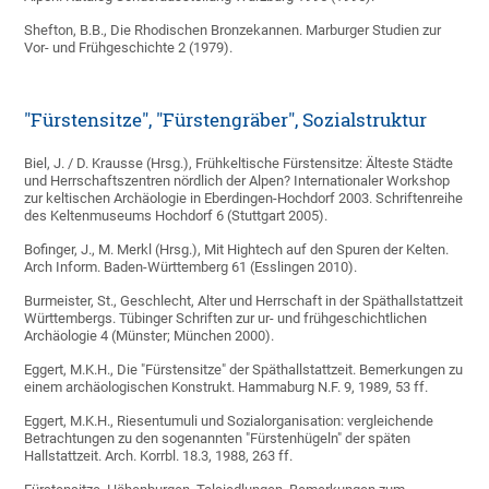
Shefton, B.B., Die Rhodischen Bronzekannen. Marburger Studien zur
Vor- und Frühgeschichte 2 (1979).
"Fürstensitze", "Fürstengräber", Sozialstruktur
Biel, J. / D. Krausse (Hrsg.), Frühkeltische Fürstensitze: Älteste Städte
und Herrschaftszentren nördlich der Alpen? Internationaler Workshop
zur keltischen Archäologie in Eberdingen-Hochdorf 2003. Schriftenreihe
des Keltenmuseums Hochdorf 6 (Stuttgart 2005).
Bofinger, J., M. Merkl (Hrsg.), Mit Hightech auf den Spuren der Kelten.
Arch Inform. Baden-Württemberg 61 (Esslingen 2010).
Burmeister, St., Geschlecht, Alter und Herrschaft in der Späthallstattzeit
Württembergs. Tübinger Schriften zur ur- und frühgeschichtlichen
Archäologie 4 (Münster; München 2000).
Eggert, M.K.H., Die "Fürstensitze" der Späthallstattzeit. Bemerkungen zu
einem archäologischen Konstrukt. Hammaburg N.F. 9, 1989, 53 ff.
Eggert, M.K.H., Riesentumuli und Sozialorganisation: vergleichende
Betrachtungen zu den sogenannten "Fürstenhügeln" der späten
Hallstattzeit. Arch. Korrbl. 18.3, 1988, 263 ff.