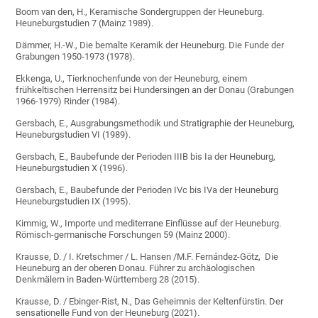
Boom van den, H., Keramische Sondergruppen der Heuneburg.
Heuneburgstudien 7 (Mainz 1989).
Dämmer, H.-W., Die bemalte Keramik der Heuneburg. Die Funde der
Grabungen 1950-1973 (1978).
Ekkenga, U., Tierknochenfunde von der Heuneburg, einem
frühkeltischen Herrensitz bei Hundersingen an der Donau (Grabungen
1966-1979) Rinder (1984).
Gersbach, E., Ausgrabungsmethodik und Stratigraphie der Heuneburg,
Heuneburgstudien VI (1989).
Gersbach, E., Baubefunde der Perioden IIIB bis Ia der Heuneburg,
Heuneburgstudien X (1996).
Gersbach, E., Baubefunde der Perioden IVc bis IVa der Heuneburg
Heuneburgstudien IX (1995).
Kimmig, W., Importe und mediterrane Einflüsse auf der Heuneburg.
Römisch-germanische Forschungen 59 (Mainz 2000).
Krausse, D. / I. Kretschmer / L. Hansen /M.F. Fernández-Götz, Die
Heuneburg an der oberen Donau. Führer zu archäologischen
Denkmälern in Baden-Württemberg 28 (2015).
Krausse, D. / Ebinger-Rist, N., Das Geheimnis der Keltenfürstin. Der
sensationelle Fund von der Heuneburg (2021).