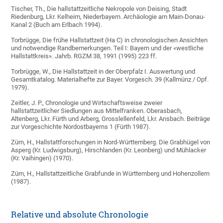
Tischer, Th., Die hallstattzeitliche Nekropole von Deising, Stadt
Riedenburg, Lkr. Kelheim, Niederbayern. Archäologie am Main-Donau-
Kanal 2 (Buch am Erlbach 1994).
Torbrügge, Die frühe Hallstattzeit (Ha C) in chronologischen Ansichten
und notwendige Randbemerkungen. Teil I: Bayern und der «westliche
Hallstattkreis». Jahrb. RGZM 38, 1991 (1995) 223 ff.
Torbrügge, W., Die Hallstattzeit in der Oberpfalz I. Auswertung und
Gesamtkatalog. Materialhefte zur Bayer. Vorgesch. 39 (Kallmünz / Opf.
1979).
Zeitler, J. P., Chronologie und Wirtschaftsweise zweier
hallstattzeitlicher Siedlungen aus Mittelfranken. Oberasbach,
Altenberg, Lkr. Fürth und Arberg, Grosslellenfeld, Lkr. Ansbach. Beiträge
zur Vorgeschichte Nordostbayerns 1 (Fürth 1987).
Zürn, H., Hallstattforschungen in Nord-Württemberg. Die Grabhügel von
Asperg (Kr. Ludwigsburg), Hirschlanden (Kr. Leonberg) und Mühlacker
(Kr. Vaihingen) (1970).
Zürn, H., Hallstattzeitliche Grabfunde in Württemberg und Hohenzollern
(1987).
Relative und absolute Chronologie