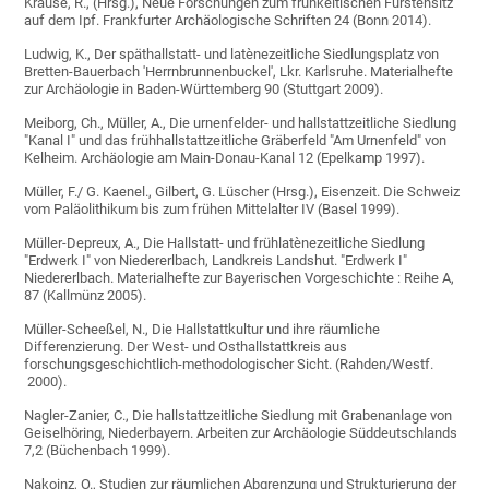
Krause, R., (Hrsg.), Neue Forschungen zum frühkeltischen Fürstensitz
auf dem Ipf. Frankfurter Archäologische Schriften 24 (Bonn 2014).
Ludwig, K., Der späthallstatt- und latènezeitliche Siedlungsplatz von
Bretten-Bauerbach 'Herrnbrunnenbuckel', Lkr. Karlsruhe. Materialhefte
zur Archäologie in Baden-Württemberg 90 (Stuttgart 2009).
Meiborg, Ch., Müller, A., Die urnenfelder- und hallstattzeitliche Siedlung
"Kanal I" und das frühhallstattzeitliche Gräberfeld "Am Urnenfeld" von
Kelheim. Archäologie am Main-Donau-Kanal 12 (Epelkamp 1997).
Müller, F./ G. Kaenel., Gilbert, G. Lüscher (Hrsg.), Eisenzeit. Die Schweiz
vom Paläolithikum bis zum frühen Mittelalter IV (Basel 1999).
Müller-Depreux, A., Die Hallstatt- und frühlatènezeitliche Siedlung
"Erdwerk I" von Niedererlbach, Landkreis Landshut. "Erdwerk I"
Niedererlbach. Materialhefte zur Bayerischen Vorgeschichte : Reihe A,
87 (Kallmünz 2005).
Müller-Scheeßel, N., Die Hallstattkultur und ihre räumliche
Differenzierung. Der West- und Osthallstattkreis aus
forschungsgeschichtlich-methodologischer Sicht. (Rahden/Westf.
2000).
Nagler-Zanier, C., Die hallstattzeitliche Siedlung mit Grabenanlage von
Geiselhöring, Niederbayern. Arbeiten zur Archäologie Süddeutschlands
7,2 (Büchenbach 1999).
Nakoinz, O., Studien zur räumlichen Abgrenzung und Strukturierung der