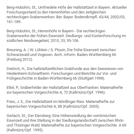
Berg-Hobohm, St., Umfriedete Höfe der Hallstattzeit in Bayern. Aktueller
Forschungsstand zu den Herrenhöfen und den zeitgleichen
rechteckigen Grabenwerken. Ber. Bayer. Bodendkmpfl. 43/44, 2002/03,
161-189.
Berg-Hobohm, St.,:Herrenhöfe in Bayern - Die rechteckigen
Grabenwerke der frühen Eisenzeit. Siedlungs- und Küstenforschung im
südlichen Nordseegebiet, 2010, 33, 95-106.
Breuning, A. / W. Löhlein / S. Plouin, Die frühe Eisenzeit zwischen
Schwarzwald und Vogesen. Arch. Inform. Baden-Württemberg 66
(Freiburg 2012).
Dietrich, H., Die hallstattzeitlichen Grabfunde aus den Seewiesen von
Heidenheim-Schnaitheim. Forschungen und Berichte zur Vor- und
Frühgeschichte in Baden-Württemberg 66 (Stuttgart 1998).
Ettel, P., Gräberfelder der Hallstattzeit aus Oberfranken. Materialhefte
zur bayerischen Vorgeschichte A, 72 (Kallmünz/Opf. 1996).
Fries, J. E., Die Hallstattzeit im Nördlinger Ries. Materialhefte zur
bayerischen Vorgeschichte A, 88 (Kallmünz/Opf. 2005).
Gerlach, St., Der Eiersberg. Eine Höhensiedlung der vorrömischen
Eisenzeit und ihre Stellung in der Siedlungslandschaft zwischen Rhön
und Thüringer Wald. Materialhefte zur bayerischen Vorgeschichte A 69
(Kallmünz/Opf. 1995).