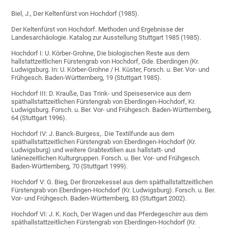
Biel, J., Der Keltenfürst von Hochdorf (1985).
Der Keltenfürst von Hochdorf. Methoden und Ergebnisse der
Landesarchäologie. Katalog zur Ausstellung Stuttgart 1985 (1985).
Hochdorf I: U. Körber-Grohne, Die biologischen Reste aus dem
hallstattzeitlichen Fürstengrab von Hochdorf, Gde. Eberdingen (Kr.
Ludwigsburg. In: U. Körber-Grohne / H. Küster, Forsch. u. Ber. Vor- und
Frühgesch. Baden-Württemberg, 19 (Stuttgart 1985).
Hochdorf III: D. Krauße, Das Trink- und Speiseservice aus dem
späthallstattzeitlichen Fürstengrab von Eberdingen-Hochdorf, Kr.
Ludwigsburg. Forsch. u. Ber. Vor- und Frühgesch. Baden-Württemberg,
64 (Stuttgart 1996).
Hochdorf IV: J. Banck-Burgess,. Die Textilfunde aus dem
späthallstattzeitlichen Fürstengrab von Eberdingen-Hochdorf (Kr.
Ludwigsburg) und weitere Grabtextilien aus hallstatt- und
latènezeitlichen Kulturgruppen. Forsch. u. Ber. Vor- und Frühgesch.
Baden-Württemberg, 70 (Stuttgart 1999).
Hochdorf V: G. Bieg, Der Bronzekessel aus dem späthallstattzeitlichen
Fürstengrab von Eberdingen-Hochdorf (Kr. Ludwigsburg). Forsch. u. Ber.
Vor- und Frühgesch. Baden-Württemberg, 83 (Stuttgart 2002).
Hochdorf VI: J. K. Koch, Der Wagen und das Pferdegeschirr aus dem
späthallstattzeitlichen Fürstengrab von Eberdingen-Hochdorf (Kr.