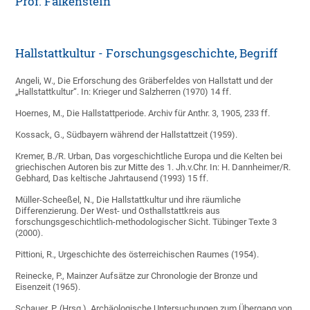
Prof. Falkenstein
Hallstattkultur - Forschungsgeschichte, Begriff
Angeli, W., Die Erforschung des Gräberfeldes von Hallstatt und der
„Hallstattkultur“. In: Krieger und Salzherren (1970) 14 ff.
Hoernes, M., Die Hallstattperiode. Archiv für Anthr. 3, 1905, 233 ff.
Kossack, G., Südbayern während der Hallstattzeit (1959).
Kremer, B./R. Urban, Das vorgeschichtliche Europa und die Kelten bei
griechischen Autoren bis zur Mitte des 1. Jh.v.Chr. In: H. Dannheimer/R.
Gebhard, Das keltische Jahrtausend (1993) 15 ff.
Müller-Scheeßel, N., Die Hallstattkultur und ihre räumliche
Differenzierung. Der West- und Osthallstattkreis aus
forschungsgeschichtlich-methodologischer Sicht. Tübinger Texte 3
(2000).
Pittioni, R., Urgeschichte des österreichischen Raumes (1954).
Reinecke, P., Mainzer Aufsätze zur Chronologie der Bronze und
Eisenzeit (1965).
Schauer, P. (Hrsg.), Archäologische Untersuchungen zum Übergang von