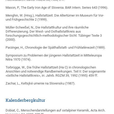
Mason, P., The Early Iron Age of Slovenia. BAR Intern. Series 643 (1996).
Menghin, W. (Hrsg.), Hallstattzeit. Die Altertümer im Museum für Vor-
und Frühgeschichte 2 (1999).
Müller-Scheeßel, N., Die Hallstattkultur und ihre räumliche
Differenzierung. Der West- und Osthallstattkreis aus
forschungsgeschichtlich-methodologischer Sicht. Tübinger Texte 3
(2000).
Parzinger, H., Chronologie der Späthallstatt- und Frühlatènezeit (1989).
Symposium zu Problemen der jüngeren Hallstattzeit in Mitteleuropa
Nitra 1970 (1974).
Torbrügge, W., Die frühe Hallstattzeit (Ha C) in chronologischen
Ansichten und notwendige Randbemerkungen. Teil II: Der sogenannte
«östliche Hallstattkreis», in: Jahrb. RGZM 39, 1992 (1995) 459 ff.
Zachar, L., Keltsjké umenie na Slovensku (1987).
Kalenderbergkultur
Dobiat, C., Menschendarstellungen auf ostalpiner Keramik, Acta Arch.