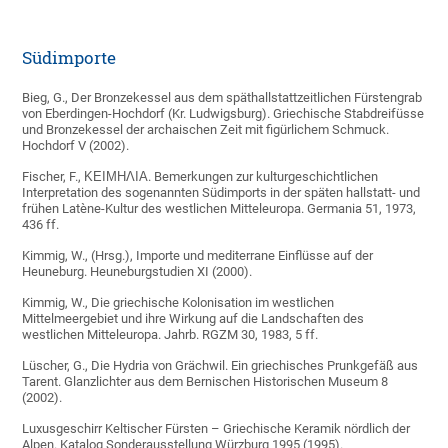
Südimporte
Bieg, G., Der Bronzekessel aus dem späthallstattzeitlichen Fürstengrab
von Eberdingen-Hochdorf (Kr. Ludwigsburg). Griechische Stabdreifüsse
und Bronzekessel der archaischen Zeit mit figürlichem Schmuck.
Hochdorf V (2002).
Fischer, F., ΚΕΙΜΗΛΙΑ. Bemerkungen zur kulturgeschichtlichen
Interpretation des sogenannten Südimports in der späten hallstatt- und
frühen Latène-Kultur des westlichen Mitteleuropa. Germania 51, 1973,
436 ff.
Kimmig, W., (Hrsg.), Importe und mediterrane Einflüsse auf der
Heuneburg. Heuneburgstudien XI (2000).
Kimmig, W., Die griechische Kolonisation im westlichen
Mittelmeergebiet und ihre Wirkung auf die Landschaften des
westlichen Mitteleuropa. Jahrb. RGZM 30, 1983, 5 ff.
Lüscher, G., Die Hydria von Grächwil. Ein griechisches Prunkgefäß aus
Tarent. Glanzlichter aus dem Bernischen Historischen Museum 8
(2002).
Luxusgeschirr Keltischer Fürsten – Griechische Keramik nördlich der
Alpen. Katalog Sonderausstellung Würzburg 1995 (1995).