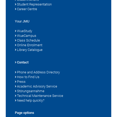
Student Representation
Career Centre
Your JMU
WueStudy
WueCampus
Class Schedule
Online Enrolment
Library Catalogue
Contact
Phone and Address Directory
How to Find Us
Press
Academic Advisory Service
Störungsannahme
Technical Maintenance Service
Need help quickly?
Page options