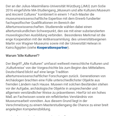
Der an der Julius-Maximilians-Universität Würzburg (JMU) zum SoSe
2016 eingeführte MA-Studiengang „Museum und alte Kulturen/Museum
and Ancient Cultures“ kombiniert in einem 1-Fach-Master die
museumswissenschaftliche Expertise mit dem Erwerb fundierter
fachspezifischer Qualifikationen im Bereich der
Altertumswissenschaften. Studierende wählen dabei einen
altertumskundlichen Schwerpunkt, den sie mit einer substanziierten
museologischen Ausbildung verbinden. Besonderes Merkmal ist die
enge Kooperation mit der Antikensammlung des universitätseigenen
Martin von Wagner-Museums sowie mit der Universität Helwan in
Kairo/Ägypten (siehe
Kooperationspartner
).
Warum "Alte Kulturen"?
Der Begriff „Alte Kulturen“ umfasst weltweit menschliche Kulturen und
‚Kulturkreise‘ von der Vorgeschichte bis zum Beginn des Mittelalters.
Deutschland blickt auf eine lange Tradition
altertumswissenschaftlicher Forschungen zurück. Generationen von
Archäologen brachten eine Fülle unterschiedlichster Objekte aus
fremden Ländern nach Hause. Museen mit solchen Beständen stehen
vor der Aufgabe, archäologische Objekte in ansprechender und
allgemein verständlicher Weise zu präsentieren. Hierfür ist ein hohes
Maß an Fachwissen sowie ein reflektiertes Verständnis von
Museumsarbeit vonnöten. Aus diesem Grund liegt in der
Verschmelzung zu einem Masterstudiengang die Chance zu einer breit
angelegten Kompetenzbildung.