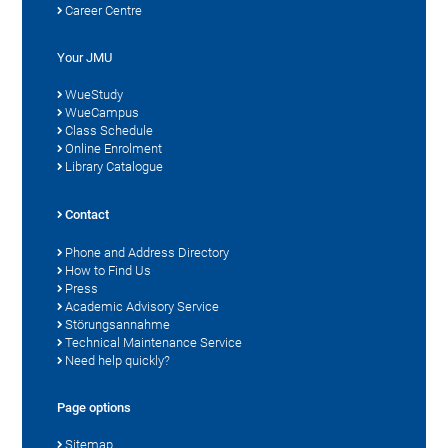
Career Centre
Your JMU
WueStudy
WueCampus
Class Schedule
Online Enrolment
Library Catalogue
Contact
Phone and Address Directory
How to Find Us
Press
Academic Advisory Service
Störungsannahme
Technical Maintenance Service
Need help quickly?
Page options
Sitemap