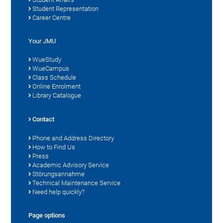
Student Representation
Career Centre
Your JMU
WueStudy
WueCampus
Class Schedule
Online Enrolment
Library Catalogue
Contact
Phone and Address Directory
How to Find Us
Press
Academic Advisory Service
Störungsannahme
Technical Maintenance Service
Need help quickly?
Page options