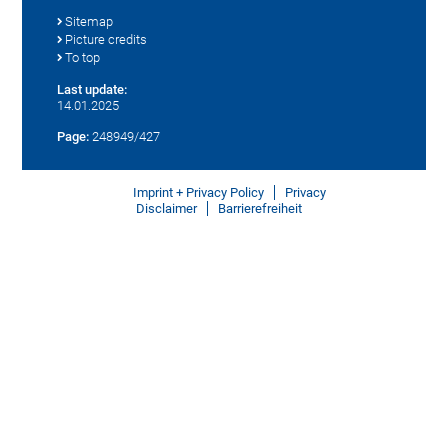
Sitemap
Picture credits
To top
Last update:
14.01.2025
Page:
248949/427
Imprint + Privacy Policy
Privacy
Disclaimer
Barrierefreiheit