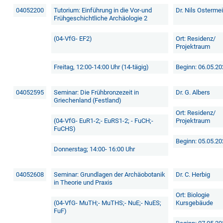
04052200
Tutorium: Einführung in die Vor-und
Dr. Nils Oster
Frühgeschichtliche Archäologie 2
(04-VfG- EF2)
Ort: Residenz/
Projektraum
Freitag, 12:00-14:00 Uhr (14-tägig)
Beginn: 06.05.2
04052595
Seminar: Die Frühbronzezeit in
Dr. G. Albers
Griechenland (Festland)
Ort: Residenz/
(04-VfG- EuR1-2;- EuRS1-2; - FuCH;-
Projektraum
FuCHS)
Beginn: 05.05.2
Donnerstag; 14:00- 16:00 Uhr
04052608
Seminar: Grundlagen der Archäobotanik
Dr. C. Herbig
in Theorie und Praxis
Ort: Biologie
(04-VfG- MuTH;- MuTHS;- NuE;- NuES;
Kursgebäude
FuF)