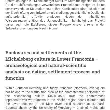
Untersuchungen zur Michelsberger Kultur im Mittelmaingebiet. Bei dem
für die Feldforschungen verwendeten Prospektions-Design ist keine
der verwendeten Methoden neu – ihre Kombination aber hat sich bei
der Erschließung von Erdwerken als siedlungsgeschichtliche Quelle als
außerordentlich effektiv erwiesen. Neben dem inhaltlichen
Wissenszuwachs über das Jungneolithikum beinhaltet das Projekt
daher auch die Etablierung dieses Prospektionsverfahrens in der
Erdwerksforschung des Neolithikums.
Enclosures and settlements of the
Michelsberg culture in Lower Franconia –
archaeological and natural-scientific
analysis on dating, settlement process and
function
Within Southern Germany, until today Franconia (Northern Bavaria) did
not belong to the distribution area of the characteristic enclosures of
the Michelsberg culture (4400–3500 BC); the easternmost
representatives were known in the Neckar region near Heilbronn and
the lower reaches of the Main River. Field research at Bütthard-
Gaurettersheim by the University of Würzburg – Chair of Prehistoric