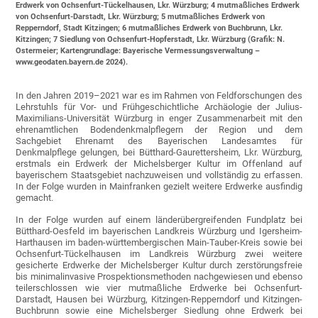
Erdwerk von Ochsenfurt-Tückelhausen, Lkr. Würzburg; 4 mutmaßliches Erdwerk
von Ochsenfurt-Darstadt, Lkr. Würzburg; 5 mutmaßliches Erdwerk von
Repperndorf, Stadt Kitzingen; 6 mutmaßliches Erdwerk von Buchbrunn, Lkr.
Kitzingen; 7 Siedlung von Ochsenfurt-Hopferstadt, Lkr. Würzburg (Grafik: N.
Ostermeier; Kartengrundlage: Bayerische Vermessungsverwaltung –
www.geodaten.bayern.de 2024).
In den Jahren 2019–2021 war es im Rahmen von Feldforschungen des
Lehrstuhls für Vor- und Frühgeschichtliche Archäologie der Julius-
Maximilians-Universität Würzburg in enger Zusammenarbeit mit den
ehrenamtlichen Bodendenkmalpflegern der Region und dem
Sachgebiet Ehrenamt des Bayerischen Landesamtes für
Denkmalpflege gelungen, bei Bütthard-Gaurettersheim, Lkr. Würzburg,
erstmals ein Erdwerk der Michelsberger Kultur im Offenland auf
bayerischem Staatsgebiet nachzuweisen und vollständig zu erfassen.
In der Folge wurden in Mainfranken gezielt weitere Erdwerke ausfindig
gemacht.
In der Folge wurden auf einem länderübergreifenden Fundplatz bei
Bütthard-Oesfeld im bayerischen Landkreis Würzburg und Igersheim-
Harthausen im baden-württembergischen Main-Tauber-Kreis sowie bei
Ochsenfurt-Tückelhausen im Landkreis Würzburg zwei weitere
gesicherte Erdwerke der Michelsberger Kultur durch zerstörungsfreie
bis minimalinvasive Prospektionsmethoden nachgewiesen und ebenso
teilerschlossen wie vier mutmaßliche Erdwerke bei Ochsenfurt-
Darstadt, Hausen bei Würzburg, Kitzingen-Repperndorf und Kitzingen-
Buchbrunn sowie eine Michelsberger Siedlung ohne Erdwerk bei