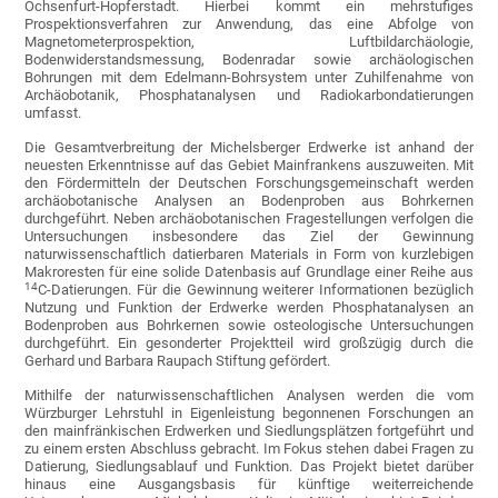
Ochsenfurt-Hopferstadt. Hierbei kommt ein mehrstufiges
Prospektionsverfahren zur Anwendung, das eine Abfolge von
Magnetometerprospektion, Luftbildarchäologie,
Bodenwiderstandsmessung, Bodenradar sowie archäologischen
Bohrungen mit dem Edelmann-Bohrsystem unter Zuhilfenahme von
Archäobotanik, Phosphatanalysen und Radiokarbondatierungen
umfasst.
Die Gesamtverbreitung der Michelsberger Erdwerke ist anhand der
neuesten Erkenntnisse auf das Gebiet Mainfrankens auszuweiten. Mit
den Fördermitteln der Deutschen Forschungsgemeinschaft werden
archäobotanische Analysen an Bodenproben aus Bohrkernen
durchgeführt. Neben archäobotanischen Fragestellungen verfolgen die
Untersuchungen insbesondere das Ziel der Gewinnung
naturwissenschaftlich datierbaren Materials in Form von kurzlebigen
Makroresten für eine solide Datenbasis auf Grundlage einer Reihe aus
14
C-Datierungen. Für die Gewinnung weiterer Informationen bezüglich
Nutzung und Funktion der Erdwerke werden Phosphatanalysen an
Bodenproben aus Bohrkernen sowie osteologische Untersuchungen
durchgeführt. Ein gesonderter Projektteil wird großzügig durch die
Gerhard und Barbara Raupach Stiftung gefördert.
Mithilfe der naturwissenschaftlichen Analysen werden die vom
Würzburger Lehrstuhl in Eigenleistung begonnenen Forschungen an
den mainfränkischen Erdwerken und Siedlungsplätzen fortgeführt und
zu einem ersten Abschluss gebracht. Im Fokus stehen dabei Fragen zu
Datierung, Siedlungsablauf und Funktion. Das Projekt bietet darüber
hinaus eine Ausgangsbasis für künftige weiterreichende