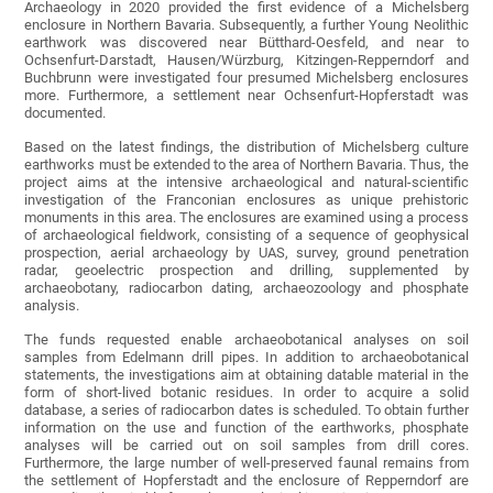
Archaeology in 2020 provided the first evidence of a Michelsberg
enclosure in Northern Bavaria. Subsequently, a further Young Neolithic
earthwork was discovered near Bütthard-Oesfeld, and near to
Ochsenfurt-Darstadt, Hausen/Würzburg, Kitzingen-Repperndorf and
Buchbrunn were investigated four presumed Michelsberg enclosures
more. Furthermore, a settlement near Ochsenfurt-Hopferstadt was
documented.
Based on the latest findings, the distribution of Michelsberg culture
earthworks must be extended to the area of Northern Bavaria. Thus, the
project aims at the intensive archaeological and natural-scientific
investigation of the Franconian enclosures as unique prehistoric
monuments in this area. The enclosures are examined using a process
of archaeological fieldwork, consisting of a sequence of geophysical
prospection, aerial archaeology by UAS, survey, ground penetration
radar, geoelectric prospection and drilling, supplemented by
archaeobotany, radiocarbon dating, archaeozoology and phosphate
analysis.
The funds requested enable archaeobotanical analyses on soil
samples from Edelmann drill pipes. In addition to archaeobotanical
statements, the investigations aim at obtaining datable material in the
form of short-lived botanic residues. In order to acquire a solid
database, a series of radiocarbon dates is scheduled. To obtain further
information on the use and function of the earthworks, phosphate
analyses will be carried out on soil samples from drill cores.
Furthermore, the large number of well-preserved faunal remains from
the settlement of Hopferstadt and the enclosure of Repperndorf are