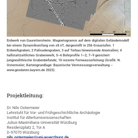
Erdwerk von Gaurettersheim. Magnetogramm auf dem digitalen Geländemodell
bei einem Dynamikumfang von ±8 nT, dargestellt in 256 Graustufen. 1
Erdwerkgraben; 2 Palisadengraben; 3 auf Torbau hinweisende Anomalien; 4
hallstattzeitliches Grabenwerk; 5–6 Bohrprofile 1–2; 7–9 gesichert
jungneolithische Grubenbefunde; 10 rezente Fernwasserleitung (Grafik: N.
Ostermeier; Kartengrundlage: Bayerische Vermessungsverwaltung –
www.geodaten.bayern.de 2023).
Projektleitung:
Dr. Nils Ostermeier
Lehrstuhl für Vor- und Frühgeschichtliche Archäologie
Institut für Altertumswissenschaften
Julius-Maximilians-Universität Würzburg
Residenzplatz 2, Tor A
D-97070 Würzburg
nils.ostermeier@uni-wuerzburg.de