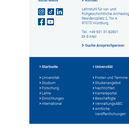
Social Media
Kontakt
Lehrstuhl für vor- und
frühgeschichtliche Archäolog
Residenzplatz 2, Tor A
97070 Würzburg
Tel.: +49 931 31-82801
E-Mail
Suche Ansprechperson
Startseite
Universität
Universität
Fristen und Termine
Studium
Studienangebot
Forschung
Nachrichten
Lehre
Karriereportal
Einrichtungen
Beschäftigte
International
VerwaltungsABC
Amtliche
Veröffentlichungen