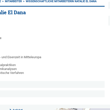
E
MITARBEITER
WISSENSCHAFTLICHE MITARBEITERIN NATALIE EL DANA
lie El Dana
e
 und Eisenzeit in Mitteleuropa
ualpraktiken
amikanalysen
stische Verfahren