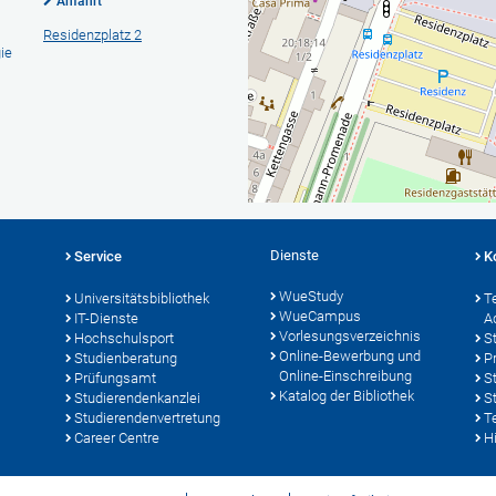
Anfahrt
Residenzplatz 2
ie
Dienste
Service
K
WueStudy
Universitätsbibliothek
T
WueCampus
IT-Dienste
A
Vorlesungsverzeichnis
Hochschulsport
S
Online-Bewerbung und
Studienberatung
P
Online-Einschreibung
Prüfungsamt
S
Katalog der Bibliothek
Studierendenkanzlei
S
Studierendenvertretung
T
Career Centre
Hi