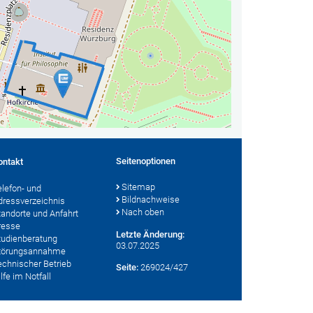
Seitenoptionen
ontakt
Sitemap
elefon- und
Bildnachweise
dressverzeichnis
Nach oben
tandorte und Anfahrt
resse
Letzte Änderung:
tudienberatung
03.07.2025
törungsannahme
echnischer Betrieb
Seite:
269024/427
lfe im Notfall