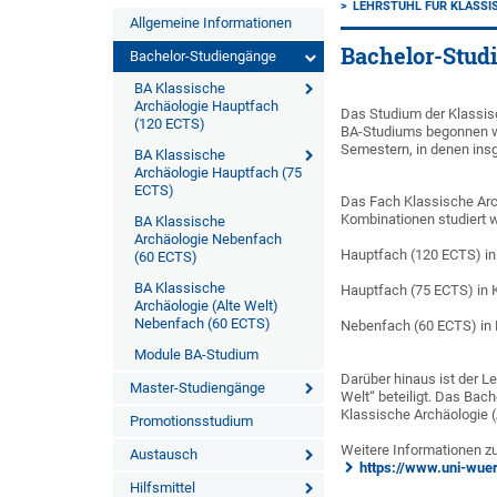
LEHRSTUHL FÜR KLASSI
Allgemeine Informationen
Bachelor-Stud
Bachelor-Studiengänge
BA Klassische
Archäologie Hauptfach
Das Studium der Klassis
(120 ECTS)
BA-Studiums begonnen w
Semestern, in denen in
BA Klassische
Archäologie Hauptfach (75
ECTS)
Das Fach Klassische Arc
Kombinationen studiert 
BA Klassische
Archäologie Nebenfach
Hauptfach (120 ECTS) in
(60 ECTS)
BA Klassische
Hauptfach (75 ECTS) in 
Archäologie (Alte Welt)
Nebenfach (60 ECTS)
Nebenfach (60 ECTS) in 
Module BA-Studium
Darüber hinaus ist der L
Master-Studiengänge
Welt“ beteiligt. Das Ba
Klassische Archäologie (
Promotionsstudium
Weitere Informationen zu
Austausch
https://www.uni-wuer
Hilfsmittel