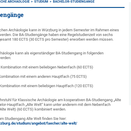
SCHE ARCHÄOLOGIE
STUDIUM
BACHELOR-STUDIENGÄNGE
iengänge
chen Archäologie kann in Würzburg in jedem Semester im Rahmen eines
erden. Die BA-Studiengänge haben eine Regelstudienzeit von sechs
sgesamt 180 ECTS (30 ECTS pro Semester) erworben werden müssen.
häologie kann als eigenständiger BA-Studiengang in folgenden
werden:
 Kombination mit einem beliebigen Nebenfach (60 ECTS)
Kombination mit einem anderen Hauptfach (75 ECTS)
Kombination mit einem beliebigen Hauptfach (120 ECTS)
ehrstuhl für Klassische Archäologie am kooperativen BA-Studiengang „Alte
chelor-Hauptfach „Alte Welt“ kann unter anderem mit dem Nebenfach
Alte Welt) (60 ECTS) kombiniert werden.
m Studiengang Alte Welt finden Sie hier:
zburg.de/studium/angebot/faecher/alte-welt/