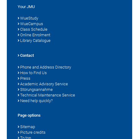
Your JMU
WueStudy
WueCampus
Class Schedule
Online Enrolment
Library Catalogue
Contact
Phone and Address Directory
How to Find Us
Press
Academic Advisory Service
Störungsannahme
Technical Maintenance Service
Need help quickly?
Page options
Sitemap
Picture credits
To top