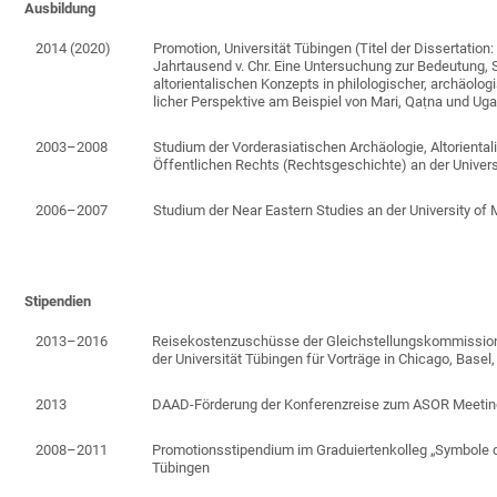
Ausbildung
2014 (2020)
Promotion, Universität Tübingen (Titel der Disser­ta­tion
Jahrtausend v. Chr.
Eine Untersuchung zur Bedeutung, S
altorientali­schen Konzepts in philologischer, archäolog
licher Perspektive am Beispiel von Mari, Qa
ṭ
na und Ugar
2003–2008
Studium der Vorderasiatischen Archäologie, Altoriental
Öffentlichen Rechts (Rechtsgeschichte) an der Univer­si
2006–2007
Studium der Near Eastern Studies an der University of 
Stipendien
2013­­­–2016
Reisekostenzuschüsse der Gleichstellungskommission 
der Universität Tübingen für Vorträge in Chicago, Base
2013
DAAD-Förderung der Konferenzreise zum ASOR Meeting
2008–2011
Promotionsstipendium im Graduiertenkolleg „Symbole de
Tübingen