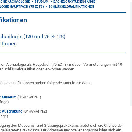
SCHE ARCHÄOLOGIE
STUDIUM
BACHELOR-STUDIENGÄNGE
LOGIE HAUPTFACH (75 ECTS)
SCHLÜSSELQUALIFIKATIONEN
fikationen
chäologie (120 und 75 ECTS)
kationen
hen Archäologie als Hauptfach (75 ECTS) müssen Veranstaltungen mit 10
r Schlüsselqualifikationen erworben werden.
üsselqualifikationen stehen folgende Module zur Wahl:
1: Museum
(04-KA-APra1)
Tage)
2: Ausgrabung
(04-KA-APra2)
Tage)
legung des Museums- und Grabungspraktikums bietet sich die Chance der
geleisteten Praktikums. Für Adressen und Stellenangebote lohnt sich ein