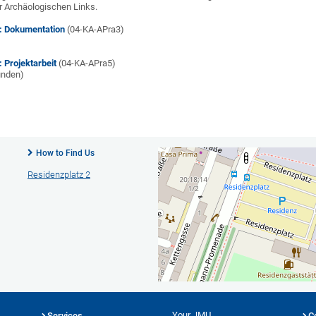
er Archäologischen Links.
3: Dokumentation
(04-KA-APra3)
 Projektarbeit
(04-KA-APra5)
tunden)
How to Find Us
Residenzplatz 2
Your JMU
Services
C