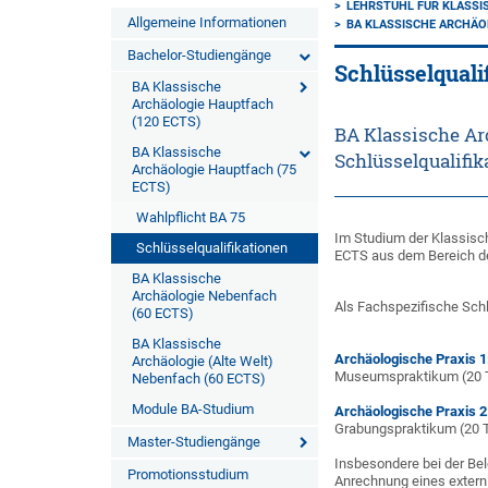
LEHRSTUHL FÜR KLASSI
Allgemeine Informationen
BA KLASSISCHE ARCHÄO
Bachelor-Studiengänge
Schlüsselquali
BA Klassische
Archäologie Hauptfach
(120 ECTS)
BA Klassische Ar
BA Klassische
Schlüsselqualifi
Archäologie Hauptfach (75
ECTS)
Wahlpflicht BA 75
Im Studium der Klassisc
Schlüsselqualifikationen
ECTS aus dem Bereich de
BA Klassische
Archäologie Nebenfach
Als Fachspezifische Schl
(60 ECTS)
BA Klassische
Archäologische Praxis 
Archäologie (Alte Welt)
Museumspraktikum (20 
Nebenfach (60 ECTS)
Module BA-Studium
Archäologische Praxis 
Grabungspraktikum (20 
Master-Studiengänge
Insbesondere bei der Be
Promotionsstudium
Anrechnung eines extern 