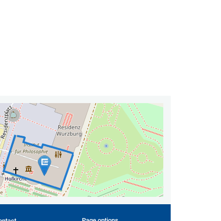
Page options
ontact