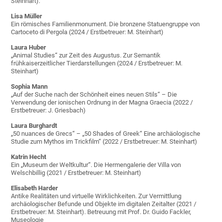
Steinhart).
Lisa Müller
Ein römisches Familienmonument. Die bronzene Statuengruppe von
Cartoceto di Pergola (2024 / Erstbetreuer: M. Steinhart)
Laura Huber
„Animal Studies“ zur Zeit des Augustus. Zur Semantik
frühkaiserzeitlicher Tierdarstellungen (2024 / Erstbetreuer: M.
Steinhart)
Sophia Mann
„Auf der Suche nach der Schönheit eines neuen Stils“ – Die
Verwendung der ionischen Ordnung in der Magna Graecia (2022 /
Erstbetreuer: J. Griesbach)
Laura Burghardt
„50 nuances de Grecs“ – „50 Shades of Greek“ Eine archäologische
Studie zum Mythos im Trickfilm“ (2022 / Erstbetreuer: M. Steinhart)
Katrin Hecht
Ein „Museum der Weltkultur“. Die Hermengalerie der Villa von
Welschbillig (2021 / Erstbetreuer: M. Steinhart)
Elisabeth Harder
Antike Realitäten und virtuelle Wirklichkeiten. Zur Vermittlung
archäologischer Befunde und Objekte im digitalen Zeitalter (2021 /
Erstbetreuer: M. Steinhart). Betreuung mit Prof. Dr. Guido Fackler,
Museologie