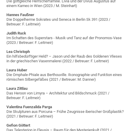
Die gottgleiche Herrscherfamilie. Livia und der Divus Augustus auf
einem Kameo in Wien (2023 / M. Steinhart)
Hannes Faußner
Die Doppelherme Sokrates und Seneca in Berlin Sk 391 (2023 /
Betreuer: F. Leitmeir)
Judith Ruck
Im Schatten des Superstars - Musik und Tanz auf der Pronomos-Vase
(2023 / Betreuer: F. Leitmeir)
Lea Christoph
Ein hilfsbedürftiger Held? – Jason und der Raub des Goldenen Vlieses
in der griechischen Vasenmalerei (2022 / Betreuer: F. Leitmeir)
Laura Huber
Die Omphale-Phiale aus Berthouville. Ikonographie und Funktion eines
römischen Silbergefäßes (2021 / Betreuer: M. Danner)
Laura Zittlau
Das Heroon von Limyra – Architektur und Bildschmuck (2021 /
Betreuer: F. Leitmeir)
Valentina Fuenzalida Parga
Die Skulpturen aus Porcuna – Frühe Zeugnisse iberischer Großplastik?
(2021 / Betreuer: F. Leitmeir)
Gefion Göttert
Das Telesterion in Eleusis – Raum für den Mysterienkult (2021 /