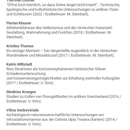
Thorsten Linsner
"Öffne Dich heimlich, so dass Deine Angel nicht knarrt!" - Technische,
typologische und kulturhistorische Untersuchungen zu antiken Türen
und Schlössern (2022 / Erstbetreuer: M. Steinhart).
Florian Klauser
Athletenbildnisse des Hellenismus und der römischen Kaiserzeit:
Gestaltung, Wahrnehmung und Funktion (2018 / Erstbetreuer: M.
Steinhart).
Kristina Thomas
Ein einziger Moment – Der dargestellte Augenblick in der römischen
Wandmalerei und Mosaikkunst (2017 / Erstbetreuer: M. Steinhart).
Katrin Wittstadt
Riss-Strukturen als Korrosionsphänomen historischer Gläser.
Schadensuntersuchung
und Konservierungsmöglichkeiten zur Erhaltung wertvoller Kulturgüter
(2017 / Erstbetreuer: U. Sinn).
Dimitrios Krongos
Studien zu Kulten von Flussgottheiten im antiken Griechenland (2016 /
Erstbetreuer: U. Sinn).
Vilma Gedzeviciute
Archäologisch-naturwissenschaftliche Untersuchungen am
Inkrustationsmarmor aus der Colonia Ulpia Traiana (Xanten) (2014 /
Erstbetreuer: U. Sinn).