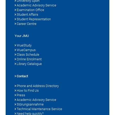
University Sport
Academic Advisory Service
Examination Office
Student Affairs
Student Representation
Career Centre
Your JMU
WueStudy
WueCampus
Class Schedule
Online Enrolment
Library Catalogue
Contact
Phone and Address Directory
How to Find Us
Press
Academic Advisory Service
Störungsannahme
Technical Maintenance Service
Need help quickly?