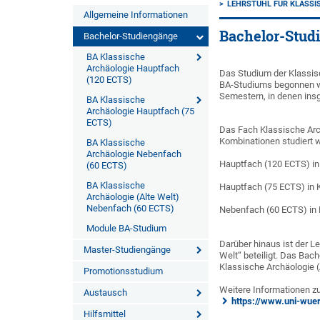
LEHRSTUHL FÜR KLASSI
Allgemeine Informationen
Bachelor-Stud
Bachelor-Studiengänge
BA Klassische
Archäologie Hauptfach
Das Studium der Klassis
(120 ECTS)
BA-Studiums begonnen w
Semestern, in denen in
BA Klassische
Archäologie Hauptfach (75
ECTS)
Das Fach Klassische Arc
Kombinationen studiert 
BA Klassische
Archäologie Nebenfach
Hauptfach (120 ECTS) in
(60 ECTS)
BA Klassische
Hauptfach (75 ECTS) in 
Archäologie (Alte Welt)
Nebenfach (60 ECTS)
Nebenfach (60 ECTS) in 
Module BA-Studium
Darüber hinaus ist der L
Master-Studiengänge
Welt“ beteiligt. Das Ba
Klassische Archäologie (
Promotionsstudium
Weitere Informationen zu
Austausch
https://www.uni-wuer
Hilfsmittel