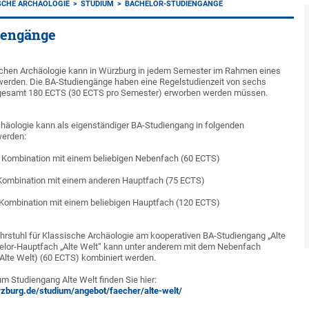
SCHE ARCHÄOLOGIE
STUDIUM
BACHELOR-STUDIENGÄNGE
iengänge
chen Archäologie kann in Würzburg in jedem Semester im Rahmen eines
erden. Die BA-Studiengänge haben eine Regelstudienzeit von sechs
sgesamt 180 ECTS (30 ECTS pro Semester) erworben werden müssen.
häologie kann als eigenständiger BA-Studiengang in folgenden
werden:
 Kombination mit einem beliebigen Nebenfach (60 ECTS)
Kombination mit einem anderen Hauptfach (75 ECTS)
Kombination mit einem beliebigen Hauptfach (120 ECTS)
ehrstuhl für Klassische Archäologie am kooperativen BA-Studiengang „Alte
chelor-Hauptfach „Alte Welt“ kann unter anderem mit dem Nebenfach
Alte Welt) (60 ECTS) kombiniert werden.
m Studiengang Alte Welt finden Sie hier:
zburg.de/studium/angebot/faecher/alte-welt/