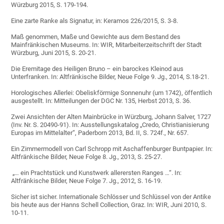
Würzburg 2015, S. 179-194.
Eine zarte Ranke als Signatur, in: Keramos 226/2015, S. 3-8.
Maß genommen, Maße und Gewichte aus dem Bestand des
Mainfränkischen Museums. In: WIR, Mitarbeiterzeitschrift der Stadt
Würzburg, Juni 2015, S. 20-21.
Die Eremitage des Heiligen Bruno – ein barockes Kleinod aus
Unterfranken. In: Altfränkische Bilder, Neue Folge 9. Jg., 2014, S.18-21.
Horologisches Allerlei: Obeliskförmige Sonnenuhr (um 1742), öffentlich
ausgestellt. In: Mitteilungen der DGC Nr. 135, Herbst 2013, S. 36.
Zwei Ansichten der Alten Mainbrücke in Würzburg, Johann Salver, 1727
(Inv. Nr. S. 20490-91). In: Ausstellungskatalog „Credo, Christianisierung
Europas im Mittelalter“, Paderborn 2013, Bd. II, S. 724f., Nr. 657.
Ein Zimmermodell von Carl Schropp mit Aschaffenburger Buntpapier. In:
Altfränkische Bilder, Neue Folge 8. Jg., 2013, S. 25-27.
„… ein Prachtstück und Kunstwerk allerersten Ranges …“. In:
Altfränkische Bilder, Neue Folge 7. Jg., 2012, S. 16-19.
Sicher ist sicher. Internationale Schlösser und Schlüssel von der Antike
bis heute aus der Hanns Schell Collection, Graz. In: WIR, Juni 2010, S.
10-11.