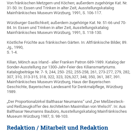
Von fränkischen Metzgern und Köchen; außerdem zugehörige Kat. Nr.
31-50. In: Essen und Trinken in alter Zeit, Ausstellungskatalog
Mainfränkisches Museum Würzburg, 1991, S. 106-117.
Würzburger Gastlichkeit; außerdem zugehörige Kat. Nr. 51-66 und 70-
84. In: Essen und Trinken in alter Zeit, Ausstellungskatalog
Mainfränkisches Museum Würzburg, 1991, S. 118-130.
Köstliche Früchte aus fränkischen Gärten. In: Altfränkische Bilder, 89.
Jg., 1990,
S. 1-4.
Kilian, Mönch aus Irland - aller Franken Patron 689-1989. Katalog der
Sonder-Ausstellung zur 1300-Jahr-Feier des Kiliansmartyriums.
Katalogbeiträge Nr. 7- 9, 244, 250- 252, 255-258, 261, 273-277, 279, 282,
307, 310, 313-315, 318, 322, 323, 326,327, 348, 350, 361, 387, 391.
Mainfränkisches Museum Würzburg, Haus der Bayerischen
Geschichte, Bayerisches Landesamt für Denkmalpflege, Würzburg
1989.
„Der Proportionalzirkel Balthasar Neumanns“ und „Der Meßbesteck-
und Reißzeugkoffer des Architekten Maximilian von Welsch“. In: Aus
Balthasar Neumanns Baubüro, Ausstellungskatalog Mainfränkisches
Museum Würzburg 1987, S. 98-103.
Redaktion / Mitarbeit und Redaktion