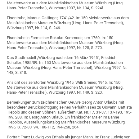
Meisterwerke aus dem Mainfränkischen Museum Würzburg (Hrsg.
Hans-Peter Trenschel), Würzburg 1997, Nr. 104, S. 224f.
Eisentruhe, Marcus Gattinger, 1741/42. In: 150 Meisterwerke aus dem
Mainfränkischen Museum Würzburg (Hrsg. Hans-Peter Trenschel),
Würzburg 1997, Nr. 114, S. 246.
Eisentruhe in Form einer Rokoko-Kommode, um 1760. In: 150
Meisterwerke aus dem Mainfränkischen Museum Würzburg (Hrsg.
Hans-Peter Trenschel), Würzburg 1997, Nr. 125, S. 270.
Das Stadtmodell „Würzburg nach dem 16.März 1945“, Friedrich
Schuller, 1985/89. In: 150 Meisterwerke aus dem Mainfränkischen
Museum Würzburg (Hrsg. Hans-Peter Trenschel), Würzburg 1997, Nr.
148, S. 318.
Ansicht des zerstörten Würzburg 1945, Willi Greiner, 1945. In: 150
Meisterwerke aus dem Mainfränkischen Museum Würzburg (Hrsg.
Hans-Peter Trenschel), Würzburg 1997, Nr. 149, S. 320.
Bemerkungen zum zeichnerischen Oeuvre Georg Anton Urlaubs mit
besonderer Berücksichtigung seines Verhältnisses zu Giovanni Battista
Tiepolo und dessen Söhnen; außerdem Kat. Nr. 17, 31-37, 137-193, 195-
199, 208. In: Georg Anton Urlaub. Ein fränkischer Maler im Banne
Tiepolos, Ausstellungskatalog Mainfränkisches Museum Würzburg,
1996, S. 72-80, 94, 108-112, 194-258, 264.
Portrait Franz Ludwig von Erthals als junger Mann. In: Franz Ludwig von