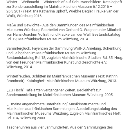
Winter – Weihnacht – Winterschlaf auf Schulwandbildern. Katalogheft
zur Sonderausstellung im Mainfränkischen Museum 6.12.2016 –
26.3.2017 (Text: Ina Katharina Uphoff, Wiebke Degler, Frauke van der
Wall), Würzburg 2016.
Maße und Gewichte - Aus den Sammlungen des Mainfränkischen
Museums Würzburg. Bearbeitet von Gerhard G. Wagner unter Mitarbeit
von Hans-Joachim Vollrath und Frauke van der Wall, Bestandskatalog
Bd. 19; Mainfränkisches Museum Würzburg, 2014.
Sammlerglück. Fayencen der Sammlung Wolf-D. Amelung, Schenkung
und Leihgaben im Mainfränkischen Museum Würzburg.
Bestandskatalog Bd. 18; zugleich Mainfränkische Studien, Bd. 85. Hrsg.
von den Freunden Mainfränkischer Kunst und Geschichte e.V.
Würzburg, 2014.
Winterfreuden, Schlitten im Mainfränkischen Museum (Text: Kathrin
Brandmair), Katalogheft Mainfränkisches Museum Würzburg, 2013.
„Zu Tisch“ Tafelsitten vergangener Zeiten. Begleitheft zur
Sonderausstellung im Mainfränkischen Museum Würzburg, 2005.
„…meine angenehmste Unterhaltung“ Musikinstrumente und
Musikalien aus fränkischen Sammlungen. Ausstellungskatalog des
Mainfränkischen Museums Würzburg, zugleich Mainfränkisches Heft,
Bd. 104, Würzburg 2003.
Taschenuhren aus vier Jahrhunderten. Aus den Sammlungen des