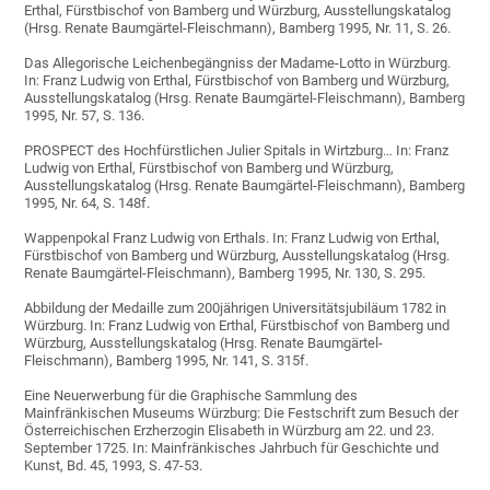
Erthal, Fürstbischof von Bamberg und Würzburg, Ausstellungskatalog
(Hrsg. Renate Baumgärtel-Fleischmann), Bamberg 1995, Nr. 11, S. 26.
Das Allegorische Leichenbegängniss der Madame-Lotto in Würzburg.
In: Franz Ludwig von Erthal, Fürstbischof von Bamberg und Würzburg,
Ausstellungskatalog (Hrsg. Renate Baumgärtel-Fleischmann), Bamberg
1995, Nr. 57, S. 136.
PROSPECT des Hochfürstlichen Julier Spitals in Wirtzburg… In: Franz
Ludwig von Erthal, Fürstbischof von Bamberg und Würzburg,
Ausstellungskatalog (Hrsg. Renate Baumgärtel-Fleischmann), Bamberg
1995, Nr. 64, S. 148f.
Wappenpokal Franz Ludwig von Erthals. In: Franz Ludwig von Erthal,
Fürstbischof von Bamberg und Würzburg, Ausstellungskatalog (Hrsg.
Renate Baumgärtel-Fleischmann), Bamberg 1995, Nr. 130, S. 295.
Abbildung der Medaille zum 200jährigen Universitätsjubiläum 1782 in
Würzburg. In: Franz Ludwig von Erthal, Fürstbischof von Bamberg und
Würzburg, Ausstellungskatalog (Hrsg. Renate Baumgärtel-
Fleischmann), Bamberg 1995, Nr. 141, S. 315f.
Eine Neuerwerbung für die Graphische Sammlung des
Mainfränkischen Museums Würzburg: Die Festschrift zum Besuch der
Österreichischen Erzherzogin Elisabeth in Würzburg am 22. und 23.
September 1725. In: Mainfränkisches Jahrbuch für Geschichte und
Kunst, Bd. 45, 1993, S. 47-53.