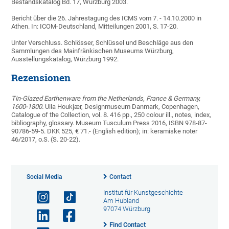
Bestandskatalog Bd. 17, Würzburg 2003.
Bericht über die 26. Jahrestagung des ICMS vom 7. - 14.10.2000 in
Athen. In: ICOM-Deutschland, Mitteilungen 2001, S. 17-20.
Unter Verschluss. Schlösser, Schlüssel und Beschläge aus den
Sammlungen des Mainfränkischen Museums Würzburg,
Ausstellungskatalog, Würzburg 1992.
Rezensionen
Tin-Glazed Earthenware from the Netherlands, France & Germany,
1600-1800.
Ulla Houkjær, Designmuseum Danmark, Copenhagen,
Catalogue of the Collection, vol. 8. 416 pp., 250 colour ill., notes, index,
bibliography, glossary. Museum Tusculum Press 2016, ISBN 978-87-
90786-59-5. DKK 525, € 71.- (English edition); in: keramiske noter
46/2017, o.S. (S. 20-22).
Social Media
Contact
Institut für Kunstgeschichte
Am Hubland
97074 Würzburg
Find Contact