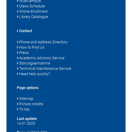
WueCampus
Class Schedule
Online Enrolment
Library Catalogue
Contact
Phone and Address Directory
How to Find Us
Press
Academic Advisory Service
Störungsannahme
Technical Maintenance Service
Need help quickly?
Page options
Sitemap
Picture credits
To top
Last update:
14.01.2025