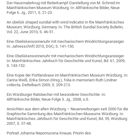
Der Hausmalerkrug mit Reiterkampf-Darstellung von M. Schmid im
Mainfränkischen Museum Würzburg. In: Altfränkische Bilder, Neue
Folge 6. Jg., 2011, S. 21-23.
An obelisk shaped sundial with wind indicator in the Mainfränkisches
Museum, Würzburg, Germany. In: The British Sundial Society Bulletin,
Vol. 22, June 2010, S. 46-51.
Eine Obeliskensonnenuhr mit mechanischem Windrichtungsanzeiger.
In: Jahresschrift 2010, DGC, S. 141-150.
Eine Obeliskensonnenuhr mit mechanischem Windrichtungsanzeiger.
In: Mainfränkisches Jahrbuch für Geschichte und Kunst, Bd. 61, 2009,
S. 143-152.
Eine Kopie der Portlandvase im Mainfränkischen Museum Würzburg. In:
Carina Weiß, Erika Simon (Hrsg.), folia in memoriam Ruth Lindner
collecta, Dettelbach 2009, S. 209-213.
Ein Würzburger Ratsbecher mit besonderer Geschichte. In:
Altfränkische Bilder, Neue Folge 3. Jg., 2008, o.S.
Ansichten aus dem alten Würzburg – Neuerwerbungen seit 2000 für die
Graphische Sammlung des Mainfränkischen Museums Würzburg. In:
Mainfränkisches Jahrbuch für Geschichte und Kunst, Bd. 59, Würzburg
2007, S. 37-48.
Portrait Johanna Nepomucena Knauer, Priorin des