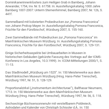
Dominikanerinnenklosters zum Heiligen Grab in Bamberg, Johann
Anwander, 1754, Inv. Nr. S. 61758. In: Ausstellungskatalog 1000 Jahre
Bamberg 1007-2007: Unterm Sternenhimmel, Bamberg 2007, Nr. 126, S.
441f.
Sammelband mit kolorierten Probedrucken zur „Pomona Franconica“
von Johann Prokop Mayer. In: Ausstellungskatalog Pomona Franconica,
Früchte für den Fürstbischof, Würzburg 2007, S. 155-160.
Zwei Sammelbände mit Probedrucken zur „Pomona Franconica“ im
Mainfränkischen Museum Würzburg. In: Ausstellungskatalog Pomona
Franconica, Früchte für den Fürstbischof, Würzburg 2007, S. 129-131.
Einige Sicherheitsaspekte bei Umbauarbeiten in Museen in
historischen Gebäuden (gekürzte Fassung des Vortrags auf der ICMS-
Konferenz in Los Angeles, 10.3.1999). In: ICOM-Mitteilungen 2000/1, S.
11-13.
Das Stadtmodell „Würzburg um 1525“. In: 150 Meisterwerke aus dem
Mainfränkischen Museum Würzburg (Hrsg. Hans-Peter Trenschel),
Würzburg 1997, Nr. 51, S. 128-129.
Proportionalzirkel („Instrumentum Architecturae“), Balthasar Neumann,
1713. In: 150 Meisterwerke aus dem Mainfränkischen Museum
Würzburg (Hrsg. Hans-Peter Trenschel), Würzburg 1997, Nr. 56, S. 118.
Sechseckige Büchsensonnenuhr mit verstellbarem Poldreieck,
Astrodaten und Kalender von Christoph Schissler d.Ä.. In: 150