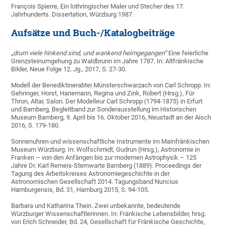
François Spierre, Ein lothringischer Maler und Stecher des 17.
Jahrhunderts. Dissertation, Würzburg 1987.
Aufsätze und Buch-/Katalogbeiträge
„drum viele hinkend sind, und wankend heimgegangen“
Eine feierliche
Grenzsteinumgehung zu Waldbrunn im Jahre 1787. In: Altfränkische
Bilder, Neue Folge 12. Jg., 2017, S. 27-30.
Modell der Benediktinerabtei Münsterschwarzach von Carl Schropp. In:
Gehringer, Horst, Hanemann, Regina und Zink, Robert (Hrsg.), Für
Thron, Altar, Salon. Der Modelleur Carl Schropp (1794-1875) in Erfurt
und Bamberg, Begleitband zur Sonderausstellung im Historischen
Museum Bamberg, 9. April bis 16. Oktober 2016, Neustadt an der Aisch
2016, S. 179-180.
Sonnenuhren und wissenschaftliche Instrumente im Mainfränkischen
Museum Würzburg. In: Wolfschmidt, Gudrun (Hrsg.), Astronomie in
Franken – von den Anfängen bis zur modernen Astrophysik – 125
Jahre Dr. Karl Remeis-Sternwarte Bamberg (1889). Proceedings der
Tagung des Arbeitskreises Astronomiegeschichte in der
Astronomischen Gesellschaft 2014. Tagungsband Nuncius
Hamburgensis, Bd. 31, Hamburg 2015, S. 94-105.
Barbara und Katharina Thein. Zwei unbekannte, bedeutende
Würzburger Wissenschaftlerinnen. In: Fränkische Lebensbilder, hrsg.
von Erich Schneider, Bd. 24, Gesellschaft für Fränkische Geschichte,