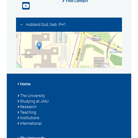
Find Contact
Hubland Süd, Geb. PH1
Home
The University
Studying at JMU
Research
Teaching
Institutions
International