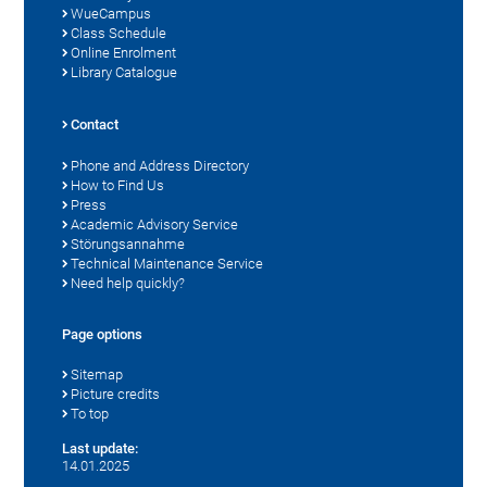
WueCampus
Class Schedule
Online Enrolment
Library Catalogue
Contact
Phone and Address Directory
How to Find Us
Press
Academic Advisory Service
Störungsannahme
Technical Maintenance Service
Need help quickly?
Page options
Sitemap
Picture credits
To top
Last update:
14.01.2025