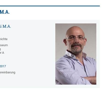
 M.A.
i M.A.
hichte
Museum
g
or A
2017
ereinbarung