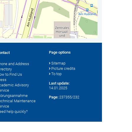
Page options
ontact
Sitemap
hone and Address
Picture credits
irectory
To top
ow to Find Us
ress
Last update:
cademic Advisory
14.01.2025
ervice
törungsannahme
Page:
237355/232
echnical Maintenance
ervice
eed help quickly?