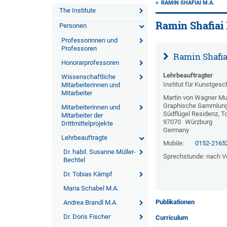
RAMIN SHAFIAI M.A.
The Institute
Ramin Shafiai
Personen
Professorinnen und
Professoren
Ramin Shafia
Honorarprofessoren
Lehrbeauftragter
Wissenschaftliche
Institut für Kunstgesc
Mitarbeiterinnen und
Mitarbeiter
Martin von Wagner 
Graphische Sammlun
Mitarbeiterinnen und
Südflügel Residenz, T
Mitarbeiter der
97070
Würzburg
Drittmittelprojekte
Germany
Lehrbeauftragte
Mobile:
0152-2165
Dr. habil. Susanne Müller-
Sprechstunde: nach V
Bechtel
Dr. Tobias Kämpf
Maria Schabel M.A.
Publikationen
Andrea Brandl M.A.
Dr. Doris Fischer
Curriculum