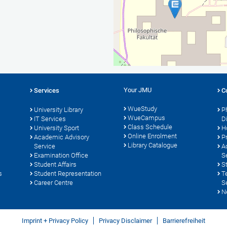
Your JMU
Services
C
WueStudy
University Library
P
WueCampus
s
IT Services
D
Class Schedule
University Sport
H
Online Enrolment
Academic Advisory
P
Library Catalogue
Service
A
Examination Office
S
Student Affairs
S
s
Student Representation
T
Career Centre
S
N
Imprint + Privacy Policy
Privacy Disclaimer
Barrierefreiheit