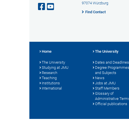
97074 Würzburg
Find Contact
Home
The University
The University
Dates and Deadlines
Studying at JMU
Degree Programme
Research
and Subjects
Teaching
News
Institutions
Jobs at JMU
International
Staff Members
Glossary of
Administrative Term
Official publications