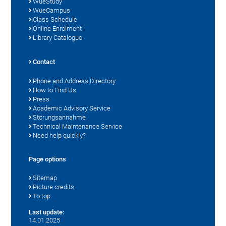
WueStudy
WueCampus
Class Schedule
Online Enrolment
Library Catalogue
Contact
Phone and Address Directory
How to Find Us
Press
Academic Advisory Service
Störungsannahme
Technical Maintenance Service
Need help quickly?
Page options
Sitemap
Picture credits
To top
Last update:
14.01.2025