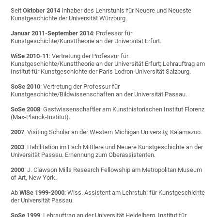
Seit
Oktober 2014
Inhaber des Lehrstuhls für Neuere und Neueste
Kunstgeschichte der Universität Würzburg.
Januar 2011-September 2014
: Professor für
Kunstgeschichte/Kunsttheorie an der Universität Erfurt.
WiSe 2010-11
: Vertretung der Professur für
Kunstgeschichte/Kunsttheorie an der Universität Erfurt; Lehrauftrag am
Institut für Kunstgeschichte der Paris Lodron-Universität Salzburg.
SoSe 2010
: Vertretung der Professur für
Kunstgeschichte/Bildwissenschaften an der Universität Passau.
SoSe 2008
: Gastwissenschaftler am Kunsthistorischen Institut Florenz
(Max-Planck-Institut).
2007
: Visiting Scholar an der Western Michigan University, Kalamazoo.
2003
: Habilitation im Fach Mittlere und Neuere Kunstgeschichte an der
Universität Passau. Ernennung zum Oberassistenten.
2000
: J. Clawson Mills Research Fellowship am Metropolitan Museum
of Art, New York.
Ab
WiSe 1999-2000
: Wiss. Assistent am Lehrstuhl für Kunstgeschichte
der Universität Passau.
SoSe 1999
: Lehrauftrag an der Universität Heidelberg, Institut für