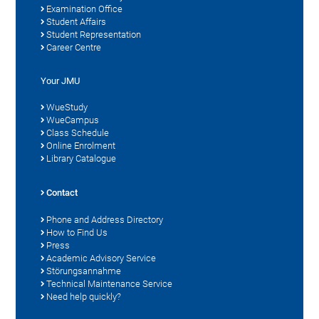
Examination Office
Student Affairs
Student Representation
Career Centre
Your JMU
WueStudy
WueCampus
Class Schedule
Online Enrolment
Library Catalogue
Contact
Phone and Address Directory
How to Find Us
Press
Academic Advisory Service
Störungsannahme
Technical Maintenance Service
Need help quickly?