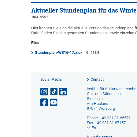
Aktueller Stundenplan für das Winte
10/31/2016
Hier können Sie sich die aktuelle Version des Stundenplans f
Datei finden Sie den gesamten Stundenplan, sowie einzelne 
Files
Stundenplan-WS16-17.xlsx
28 KB
Social Media
Contact
Institut für Kulturwissenscha
Ost- und Südasiens
Sinologie
Am Hubland
97074 Würzburg
Phone: +49 931 31-85571
Fax: +49 931 31-87157
Email