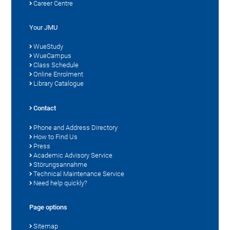
Career Centre
Your JMU
WueStudy
WueCampus
Class Schedule
Online Enrolment
Library Catalogue
Contact
Phone and Address Directory
How to Find Us
Press
Academic Advisory Service
Störungsannahme
Technical Maintenance Service
Need help quickly?
Page options
Sitemap