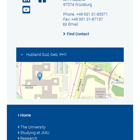
97074 Würzburg
Phone: +49 931 31-85571
Fax: +49 931 31-87157
Email
Find Contact
Hubland Süd, Geb. PH1
Home
The University
Studying at JMU
Research