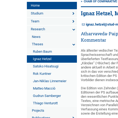
CHAIR OF COMPARATIVE
Home
Ignaz Hetzel, 
Studium
Team
ignaz.hetzel@stud-m
Research
Atharvaveda-Paip
News
Kommentar
Theses
Als ältester vedischer T
Ruben Baum
Sprachwissenschaft und 
Ignaz Hetzel
überlieferten Textfassu
„Kāṇḍas“ (=Bücher) der P
Satoko Hisatsugi
andere aktuell in Arbeit 
sich in das von verschie
Rok Kuntner
kritischen Edition der P
Vorbilder dienen insbeso
Jan-Niklas Linnemeier
Die Edition von Zehnder 
Matteo Macciò
Editionen der PS aufbauen
Gudrun Samberger
den wesentlichen Punkte
Textes, eine metrische A
Thiago Venturott
Verzeichnen von Parallel
Verfassung eines Kommen
Projects
sowie die Erstellung ein
Publications