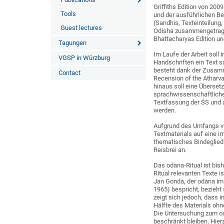
Griffiths Edition von 200
Tools
und der ausführlichen B
(Sandhis, Texteinteilung
Guest lectures
Odisha zusammengetrage
Bhattacharyas Edition un
Tagungen
Im Laufe der Arbeit soll
VGSP in Würzburg
Handschriften ein Text s
besteht dank der Zusamme
Contact
Recension of the Atharva
hinaus soll eine Überset
sprachwissenschaftliche
Textfassung der ŚS und a
werden.
Aufgrund des Umfangs vo
Textmaterials auf eine i
thematisches Bindeglied
Reisbrei an.
Das odana-Ritual ist bish
Ritual relevanten Texte 
Jan Gonda, der odana im
1965) bespricht, bezieht
zeigt sich jedoch, dass 
Hälfte des Materials ohne
Die Untersuchung zum oda
beschränkt bleiben. Hier