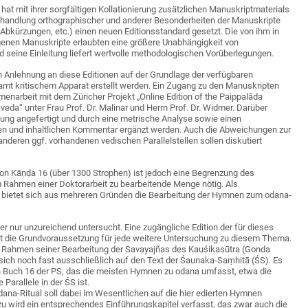
9 hat mit ihrer sorgfältigen Kollationierung zusätzlichen Manuskriptmaterials
ehandlung orthographischer und anderer Besonderheiten der Manuskripte
, Abkürzungen, etc.) einen neuen Editionsstandard gesetzt. Die von ihm in
nen Manuskripte erlaubten eine größere Unabhängigkeit von
d seine Einleitung liefert wertvolle methodologischen Vorüberlegungen.
 in Anlehnung an diese Editionen auf der Grundlage der verfügbaren
amt kritischem Apparat erstellt werden. Ein Zugang zu den Manuskripten
narbeit mit dem Züricher Projekt „Online Edition of the Paippalāda
veda“ unter Frau Prof. Dr. Malinar und Herrn Prof. Dr. Widmer. Darüber
zung angefertigt und durch eine metrische Analyse sowie einen
n und inhaltlichen Kommentar ergänzt werden. Auch die Abweichungen zur
nderen ggf. vorhandenen vedischen Parallelstellen sollen diskutiert
n Kāṇḍa 16 (über 1300 Strophen) ist jedoch eine Begrenzung des
m Rahmen einer Doktorarbeit zu bearbeitende Menge nötig. Als
 bietet sich aus mehreren Gründen die Bearbeitung der Hymnen zum odana-
er nur unzureichend untersucht. Eine zugängliche Edition der für dieses
ist die Grundvoraussetzung für jede weitere Untersuchung zu diesem Thema.
 Rahmen seiner Bearbeitung der Savayajñas des Kauśikasūtra (Gonda
 sich noch fast ausschließlich auf den Text der Śaunaka-Saṃhitā (ŚS). Es
in Buch 16 der PS, das die meisten Hymnen zu odana umfasst, etwa die
 Parallele in der ŚS ist.
na-Ritual soll dabei im Wesentlichen auf die hier edierten Hymnen
zu wird ein entsprechendes Einführungskapitel verfasst, das zwar auch die