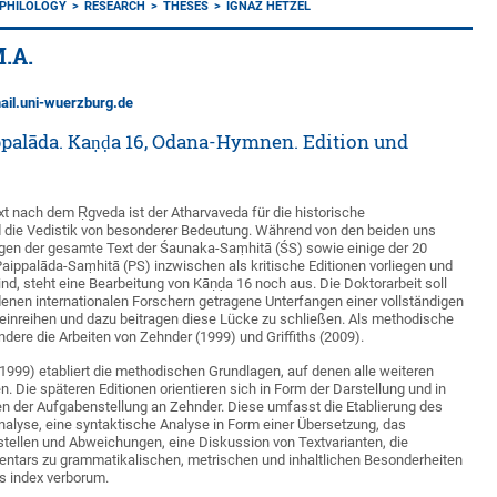
 PHILOLOGY
RESEARCH
THESES
IGNAZ HETZEL
M.A.
ail.uni-wuerzburg.de
palāda. Kaṇḍa 16, Odana-Hymnen. Edition und
ext nach dem Ṛgveda ist der Atharvaveda für die historische
die Vedistik von besonderer Bedeutung. Während von den beiden uns
ngen der gesamte Text der Śaunaka-Saṃhitā (ŚS) sowie einige der 20
aippalāda-Saṃhitā (PS) inzwischen als kritische Editionen vorliegen und
sind, steht eine Bearbeitung von Kāṇḍa 16 noch aus. Die Doktorarbeit soll
denen internationalen Forschern getragene Unterfangen einer vollständigen
S einreihen und dazu beitragen diese Lücke zu schließen. Als methodische
ndere die Arbeiten von Zehnder (1999) und Griffiths (2009).
(1999) etabliert die methodischen Grundlagen, auf denen alle weiteren
. Die späteren Editionen orientieren sich in Form der Darstellung und in
n der Aufgabenstellung an Zehnder. Diese umfasst die Etablierung des
nalyse, eine syntaktische Analyse in Form einer Übersetzung, das
stellen und Abweichungen, eine Diskussion von Textvarianten, die
tars zu grammatikalischen, metrischen und inhaltlichen Besonderheiten
es index verborum.