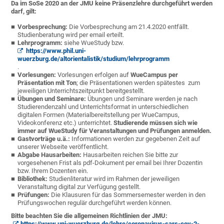
Da im SoSe 2020 an der JMU keine Präsenzlehre durchgeführt werden
darf, gilt:
Vorbesprechung:
Die Vorbesprechung am 21.4.2020 entfällt.
Studienberatung wird per email erteilt.
Lehrprogramm:
siehe WueStudy bzw.
https://www.phil.uni-
wuerzburg.de/altorientalistik/studium/lehrprogramm
.
Vorlesungen:
Vorlesungen erfolgen auf
WueCampus per
Präsentation mit Ton
; die Präsentationen werden spätestes zum
jeweiligen Unterrichtszeitpunkt bereitgestellt.
Übungen und Seminare:
Übungen und Seminare werden je nach
Studierendenzahl und Unterrichtsformat in unterschiedlichen
digitalen Formen (Materialbereitstellung per WueCampus,
Videokonferenz etc.) unterrichtet.
Studierende müssen sich wie
immer auf WueStudy für Veranstaltungen und Prüfungen anmelden.
Gastvorträge u.ä.:
Informationen werden zur gegebenen Zeit auf
unserer Webseite veröffentlicht.
Abgabe Hausarbeiten:
Hausarbeiten reichen Sie bitte zur
vorgesehenen Frist als pdf-Dokument per email bei Ihrer Dozentin
bzw. Ihrem Dozenten ein.
Bibliothek:
Studienliteratur wird im Rahmen der jeweiligen
Veranstaltung digital zur Verfügung gestellt.
Prüfungen:
Die Klausuren für das Sommersemester werden in den
Prüfungswochen regulär durchgeführt werden können.
Bitte beachten Sie die allgemeinen Richtlinien der JMU:
https://www.uni-wuerzburg.de/lehre/coronavirus-sars-cov-2-