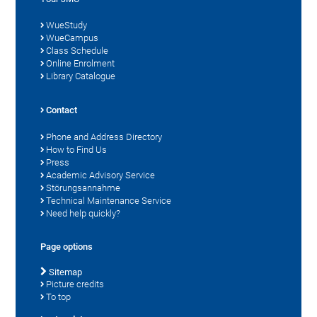
WueStudy
WueCampus
Class Schedule
Online Enrolment
Library Catalogue
Contact
Phone and Address Directory
How to Find Us
Press
Academic Advisory Service
Störungsannahme
Technical Maintenance Service
Need help quickly?
Page options
Sitemap
Picture credits
To top