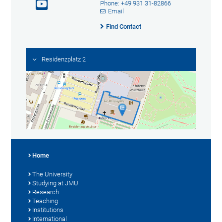
Phone: +49 931 31-82866
Email
Find Contact
Residenzplatz 2
Home
The University
Studying at JMU
Research
Teaching
Institutions
International