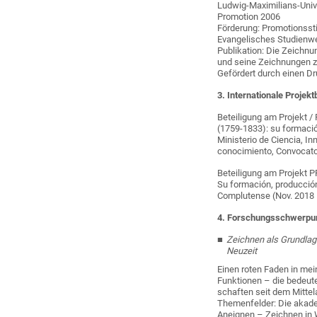
Ludwig-Maximilians-Uni
Promotion 2006
Förderung: Promotionsst
Evangelisches Studienwer
Publikation: Die Zeichnu
und seine Zeichnungen zu
Gefördert durch einen 
3. Internationale Projekt
Beteiligung am Projekt /
(1759-1833): su formación
Ministerio de Ciencia, I
conocimiento, Convocator
Beteiligung am Projekt P
Su formación, producción 
Complutense (Nov. 2018 
4. Forschungsschwerpu
Zeichnen als Grundlag
Neuzeit
Einen roten Faden in mei
Funktionen – die bedeut
schaften seit dem Mitte
Themenfelder: Die akade
Aneignen – Zeichnen in 