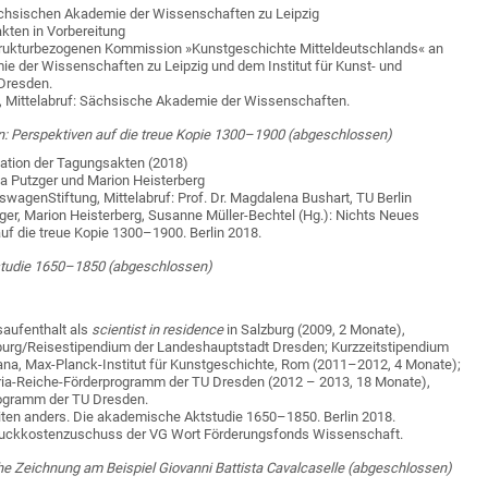
Sächsischen Akademie der Wissenschaften zu Leipzig
sakten in Vorbereitung
Strukturbezogenen Kommission »Kunstgeschichte Mitteldeutsch­lands« an
e der Wissenschaften zu Leipzig und dem Institut für Kunst- und
U Dresden.
, Mittelabruf: Sächsische Akademie der Wissenschaften.
: Perspektiven auf die treue Kopie 1300–1900 (abgeschlossen)
kation der Tagungsakten (2018)
onia Putzger und Marion Heisterberg
kswagenStiftung, Mittelabruf: Prof. Dr. Magdalena Bushart, TU Berlin
zger, Marion Heisterberg, Susanne Müller-Bechtel (Hg.): Nichts Neues
uf die treue Kopie 1300–1900. Berlin 2018.
tudie 1650–1850 (abgeschlossen)
aufenthalt als
scientist in residence
in Salzburg (2009, 2 Monate),
zburg/Reisestipendium der Landeshauptstadt Dresden; Kurzzeit­stipendium
iana, Max-Planck-Institut für Kunstgeschichte, Rom (2011–2012, 4 Monate);
ria-Reiche-Förderprogramm der TU Dres­den (2012 – 2013, 18 Monate),
Programm der TU Dresden.
eiten anders. Die akademische Aktstudie 1650–1850. Berlin 2018.
Druckkostenzuschuss der VG Wort Förderungsfonds Wissenschaft.
e Zeichnung am Beispiel Giovanni Battista Cavalcaselle (abgeschlossen)