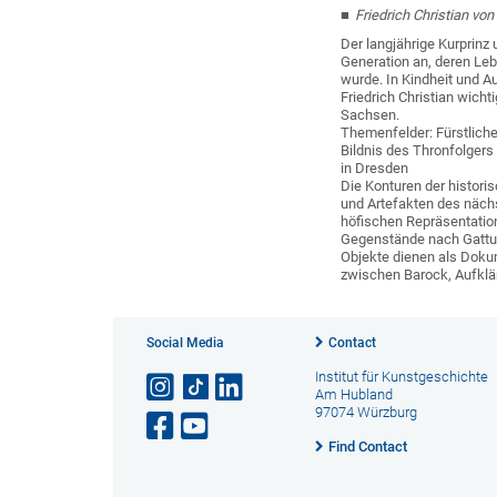
Friedrich Christian v
Der langjährige Kurprinz 
Generation an, deren Leb
wurde. In Kindheit und A
Friedrich Christian wich
Sachsen.
Themenfelder: Fürstliche
Bildnis des Thronfolger
in Dresden
Die Konturen der histor
und Artefakten des nächs
höfischen Repräsentation
Gegenstände nach Gattung
Objekte dienen als Doku
zwischen Barock, Aufklä
Social Media
Contact
Institut für Kunstgeschichte
Am Hubland
97074 Würzburg
Find Contact