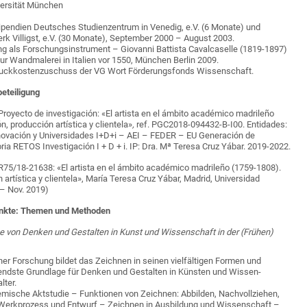
versität München
ipendien Deutsches Studienzentrum in Venedig, e.V. (6 Monate) und
k Villigst, e.V. (30 Monate), September 2000 – August 2003.
ng als Forschungsinstrument – Giovanni Battista Cavalcaselle (1819-1897)
r Wandmalerei in Italien vor 1550, München Berlin 2009.
Druckkostenzuschuss der VG Wort Förderungsfonds Wissenschaft.
beteiligung
 Proyecto de investigación: «El artista en el ámbito académico madrileño
, producción artística y clientela»
,
ref. PGC2018-094432-B-I00. Entidades:
nnovación y Universidades I+D+i – AEI – FEDER – EU Generación de
ia RETOS Investigación I + D + i. IP: Dra. Mª Teresa Cruz Yábar. 2019-2022.
R75/18-21638: «El artista en el ámbito académico madrileño (1759-1808).
artística y clientela», María Teresa Cruz Yábar, Madrid, Universidad
– Nov. 2019)
nkte: Themen und Methoden
e von Denken und Gestalten in Kunst und Wissenschaft in der (Frühen)
ner Forschung bildet das Zeichnen in seinen vielfältigen Formen und
endste Grundlage für Denken und Gestalten in Künsten und Wissen­
lalter.
mische Aktstudie – Funktionen von Zeichnen: Abbilden, Nach­vollziehen,
Werkprozess und Entwurf – Zeichnen in Ausbildung und Wissenschaft –