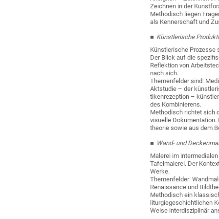
Zeichnen in der Kunst
Methodisch liegen Frage
als Kennerschaft und Zu
Künstlerische Produkt
Künstlerische Prozesse s
Der Blick auf die spezif
Reflektion von Arbeitst
nach sich.
Themenfelder sind: Medi
Aktstudie – der künstle
tikenrezeption – künstle
des Kombinierens.
Methodisch richtet sich 
visuelle Dokumentation.
theorie sowie aus dem B
Wand- und Deckenmaler
Malerei im intermedialen
Tafelmalerei. Der Kontex
Werke.
Themenfelder: Wandmaler
Renaissance und Bildthe
Methodisch ein klassisch
liturgiegeschichtlichen 
Weise interdisziplinär an