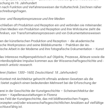
forschung im 19. Jahrhundert
n nach Funktion und Verfahrensweisen der Kulturtechnik Zeichnen näher
schreibungsfragen.
ions- und Rezeptionsprozesse und ihre Medien
chließen oft Produktion und Rezeption ein und verbinden sie mit­einander.
ischen Medien von Produktion und Rezeption und ihre Wirk­räume zieht die
echniken, von Transformationsprozessen und von Dokumentationsweisen
en der künstlerischen Produktion und Rezeption – die akademische
rische Werkprozess und seine Bilddokumente – Praktiken der An­
rische Arbeit in der Moderne und ihre fotografische Dokumentation – Kunst
das Interesse multiperspektivisch auf Objekte, Prozesse, Akteure sowie die
 Interdisziplinäre Impulse kommen aus der Wissenschafts­geschichte und -
ereich
artistic research
.
ei (Italien: 1300–1600; Deutschland: 18. Jahrhundert)
 Kontext mit Architektur gehorcht oftmals anderen Gesetzen als die
t bietet zugleich einen bedeutenden Mehrwert bei der Erforschung der
ei in der Geschichte der Kunstgeschichte – Scheinarchitektur der
orien – Kapellenausstattungen in Florenz
es Feld der Kunstgeschichte, das mit bildtheoretischen Fragen,
Konzepten und/oder wissenschaftsgeschichtlichen Ansätzen auf viel­fältige
schlussfähig ist.