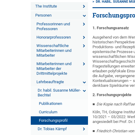
DR. HABIL. SUSANNE MÜ
The Institute
Forschungspro
Personen
Professorinnen und
1. Forschungsansatz
Professoren
Honorarprofessoren
Ausgehend von dem Werk 
historischen Perspektiv
Wissenschaftliche
Produktions- und Rezepti
Mitarbeiterinnen und
epistemische Prozesse un
Mitarbeiter
wissenschaftlichen Wiss
Wissenschaftsgeschichte 
Mitarbeiterinnen und
Fragestellungen erweite
Mitarbeiter der
erlauben polyfokale Ein
Drittmittelprojekte
die Aufgabe, vergangene 
Kontextualisierungen – 
Lehrbeauftragte
denkbare Spielräume ver
Dr. habil. Susanne Müller-
2. Forschungsprojekte
Bechtel
Publikationen
Die Kopie nach Raffaels
Curriculum
Köln, TH, Cologne Inst
10/2021 – 03/2022: Wer
Forschungsprofil
angesiedelt bei Prof. D
Dr. Tobias Kämpf
Friedrich Christian v