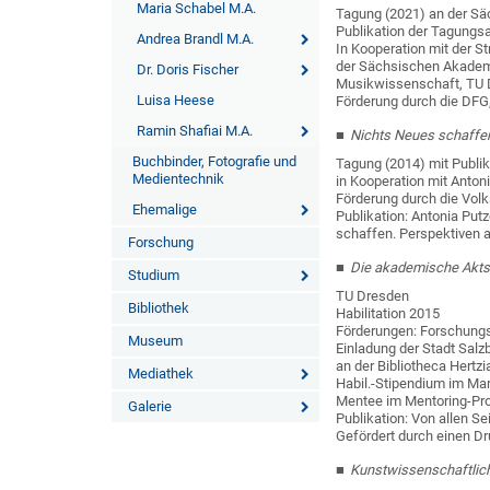
Maria Schabel M.A.
Tagung (2021) an der 
Publikation der Tagung
Andrea Brandl M.A.
In Kooperation mit der 
der Sächsischen Akademi
Dr. Doris Fischer
Musikwissenschaft, T
Luisa Heese
Förderung durch die DFG
Ramin Shafiai M.A.
Nichts Neues schaffen
Buchbinder, Fotografie und
Tagung (2014) mit Publi
Medientechnik
in Kooperation mit Ant
Förderung durch die Vol
Ehemalige
Publikation: Antonia Put
schaffen. Perspektiven a
Forschung
Die akademische Akts
Studium
TU Dresden
Bibliothek
Habilitation 2015
Förderungen: Forschungs
Museum
Einladung der Stadt Sal
an der Bibliotheca Hertz
Mediathek
Habil.-Stipendium im Ma
Mentee im Mentoring-
Galerie
Publikation: Von allen S
Gefördert durch einen 
Kunstwissenschaftlich