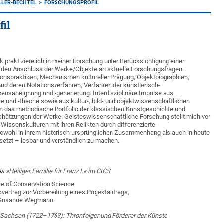
LLER-BECHTEL
FORSCHUNGSPROFIL
fil
praktiziere ich in meiner Forschung unter Berücksichtigung einer
e den Anschluss der Werke/Objekte an aktuelle Forschungs­fragen:
onspraktiken, Mechanismen kultureller Prägung, Objekt­biographien,
d deren Notationsverfahren, Verfahren der künst­lerisch-
ensaneignung und -generierung. Interdisziplinäre Impulse aus
und -theorie sowie aus kultur-, bild- und objektwissenschaft­lichen
rn das methodische Portfolio der klassischen Kunstgeschichte und
schätzungen der Werke. Geisteswissenschaftliche Forschung stellt mich vor
Wissenskulturen mit ihren Relikten durch differen­zierte
sowohl in ihrem historisch ursprünglichen Zusammenhang als auch in heute
setzt – lesbar und verständlich zu machen.
 »Heiliger Familie für Franz I.« im CICS
itute of Conservation Science
kvertrag zur Vorbereitung eines Projektantrags,
r. Susanne Wegmann
on Sachsen (1722–1763): Thronfolger und Förderer der Künste