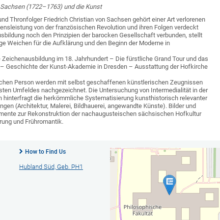
on Sachsen (1722–1763) und die Kunst
und Thronfolger Friedrich Christian von Sachsen gehört einer Art verlorenen
ensleistung von der französischen Revolution und ihren Folgen verdeckt
usbildung noch den Prinzipien der barocken Gesell­schaft verbunden, stellt
tige Weichen für die Aufklärung und den Beginn der Moderne in
 Zeichenausbildung im 18. Jahrhundert – Die fürstliche Grand Tour und das
s – Geschichte der Kunst-Akademie in Dresden – Ausstattung der Hofkirche
ischen Person werden mit selbst geschaffenen künstlerischen Zeug­nissen
ten Umfeldes nachgezeichnet. Die Untersuchung von Inter­medialität in der
 hinterfragt die herkömmliche Systematisierung kunsthistorisch relevanter
en (Architektur, Malerei, Bildhauerei, angewandte Künste). Bilder und
mente zur Rekonstruktion der nachaugusteischen sächsischen Hofkultur
rung und Frühromantik.
How to Find Us
Hubland Süd, Geb. PH1