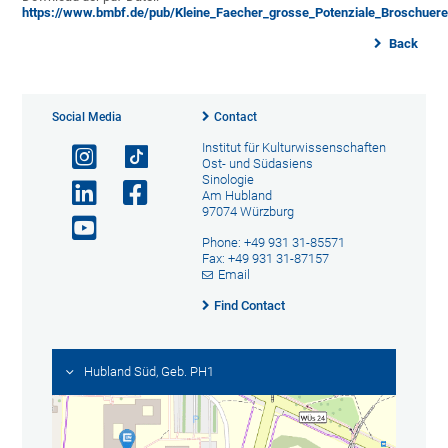
https://www.bmbf.de/pub/Kleine_Faecher_grosse_Potenziale_Broschuere
Back
Social Media
Contact
Institut für Kulturwissenschaften
Ost- und Südasiens
Sinologie
Am Hubland
97074 Würzburg
Phone: +49 931 31-85571
Fax: +49 931 31-87157
Email
Find Contact
Hubland Süd, Geb. PH1