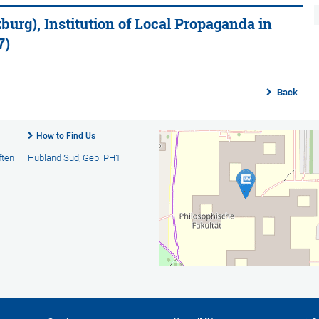
zburg), Institution of Local Propaganda in
7)
Back
How to Find Us
ften
Hubland Süd, Geb. PH1