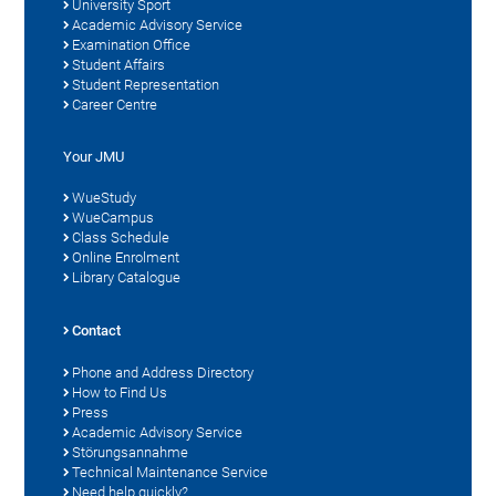
University Sport
Academic Advisory Service
Examination Office
Student Affairs
Student Representation
Career Centre
Your JMU
WueStudy
WueCampus
Class Schedule
Online Enrolment
Library Catalogue
Contact
Phone and Address Directory
How to Find Us
Press
Academic Advisory Service
Störungsannahme
Technical Maintenance Service
Need help quickly?