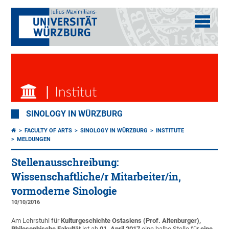
SINOLOGY IN WÜRZBURG
FACULTY OF ARTS
SINOLOGY IN WÜRZBURG
INSTITUTE
MELDUNGEN
Stellenausschreibung:
Wissenschaftliche/r Mitarbeiter/in,
vormoderne Sinologie
10/10/2016
Am Lehrstuhl für
Kulturgeschichte Ostasiens (Prof. Altenburger),
Philosophische Fakultät
ist ab
01. April 2017
eine halbe Stelle für
eine