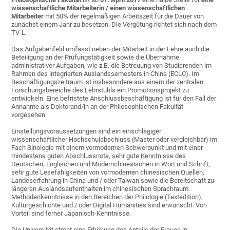
wissenschaftliche Mitarbeiterin / einen wissenschaftlichen
Mitarbeiter
mit 50% der regelmäßigen Arbeitszeit für die Dauer von
zunächst einem Jahr zu besetzen. Die Vergütung richtet sich nach dem
TV-L.
Das Aufgabenfeld umfasst neben der Mitarbeit in der Lehre auch die
Beteiligung an der Prüfungstätigkeit sowie die Übernahme
administrativer Aufgaben, wie z.B. die Betreuung von Studierenden im
Rahmen des integrierten Auslandssemesters in China (ECLC). Im
Beschäftigungszeitraum ist insbesondere aus einem der zentralen
Forschungsbereiche des Lehrstuhls ein Promotionsprojekt zu
entwickeln. Eine befristete Anschlussbeschäftigung ist für den Fall der
Annahme als Doktorand/in an der Philosophischen Fakultät
vorgesehen.
Einstellungsvoraussetzungen sind ein einschlägiger
wissenschaftlicher Hochschulabschluss (Master oder vergleichbar) im
Fach Sinologie mit einem vormodernen Schwerpunkt und mit einer
mindestens guten Abschlussnote, sehr gute Kenntnisse des
Deutschen, Englischen und Modernchinesischen in Wort und Schrift,
sehr gute Lesefähigkeiten von vormodernen chinesischen Quellen,
Landeserfahrung in China und / oder Taiwan sowie die Bereitschaft zu
längeren Auslandsaufenthalten im chinesischen Sprachraum.
Methodenkenntnisse in den Bereichen der Philologie (Textedition),
Kulturgeschichte und / oder Digital Humanities sind erwünscht. Von
Vorteil sind ferner Japanisch-Kenntnisse.
Die Universität strebt eine Erhöhung des Anteils der Frauen in