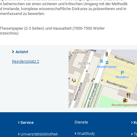
ei beherrschen sie einen sicheren und kritischen Umgang mit der Methodik
nd imstande, komplexe wissenschaftliche Diskurse zu präsentieren und in
ammenfassend zu bewerten.
t Thesenpapier (2-3 Seiten) und Hausarbeit (7000-7500 Wörter
erzeichnis)
Anfahrt
Residenzplatz 2
Dienste
Service
K
WueStudy
Universitätsbibliothek
T