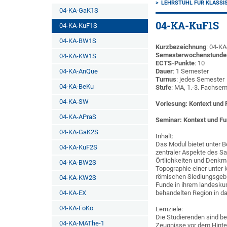
LEHRSTUHL FÜR KLASSI
04-KA-GaK1S
04-KA-KuF1S
04-KA-KuF1S
04-KA-BW1S
Kurzbezeichnung
: 04-K
Semesterwochenstunde
04-KA-KW1S
ECTS-Punkte
: 10
04-KA-AnQue
Dauer
: 1 Semester
Turnus
: jedes Semester
04-KA-BeKu
Stufe
: MA, 1.-3. Fachse
04-KA-SW
Vorlesung: Kontext und F
04-KA-APraS
Seminar: Kontext und Fun
04-KA-GaK2S
Inhalt:
Das Modul bietet unter 
04-KA-KuF2S
zentraler Aspekte des Sa
Örtlichkeiten und Denkm
04-KA-BW2S
Topographie einer unter 
römischen Siedlungsgebi
04-KA-KW2S
Funde in ihrem landesku
04-KA-EX
behandelten Region in d
04-KA-FoKo
Lernziele:
Die Studierenden sind be
04-KA-MAThe-1
Zeugnisse vor dem Hinte