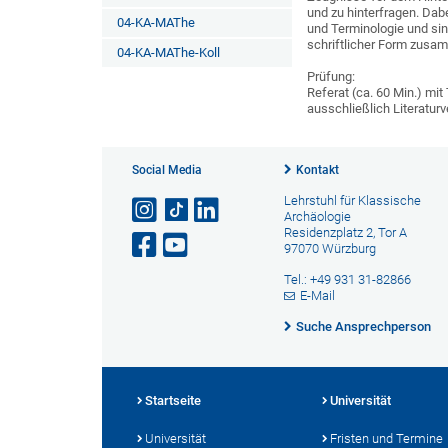
und zu hinterfragen. Dab
04-KA-MAThe
und Terminologie und si
schriftlicher Form zus
04-KA-MAThe-Koll
Prüfung:
Referat (ca. 60 Min.) mi
ausschließlich Literaturv
Social Media
Kontakt
Lehrstuhl für Klassische
Archäologie
Residenzplatz 2, Tor A
97070 Würzburg
Tel.: +49 931 31-82866
E-Mail
Suche Ansprechperson
Startseite
Universität
Universität
Fristen und Termine