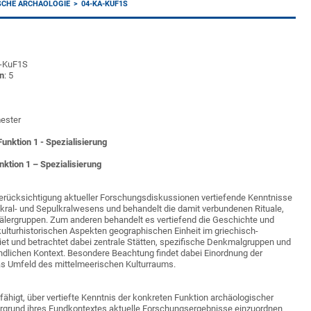
SCHE ARCHÄOLOGIE
04-KA-KUF1S
A-KuF1S
n
: 5
mester
unktion 1 - Spezialisierung
ktion 1 – Spezialisierung
Berücksichtigung aktueller Forschungsdiskussionen vertiefende Kenntnisse
kral- und Sepulkralwesens und behandelt die damit verbundenen Rituale,
älergruppen. Zum anderen behandelt es vertiefend die Geschichte und
kulturhistorischen Aspekten geographischen Einheit im griechisch-
et und betrachtet dabei zentrale Stätten, spezifische Denkmalgruppen und
ndlichen Kontext. Besondere Beachtung findet dabei Einordnung der
as Umfeld des mittelmeerischen Kulturraums.
fähigt, über vertiefte Kenntnis der konkreten Funktion archäologischer
rgrund ihres Fundkontextes aktuelle Forschungsergebnisse einzuordnen