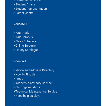
Examination Office
Student Affairs
Student Representation
Career Centre
Your JMU
WueStudy
WueCampus
Class Schedule
Online Enrolment
Library Catalogue
Contact
Phone and Address Directory
How to Find Us
Press
Academic Advisory Service
Störungsannahme
Technical Maintenance Service
Need help quickly?