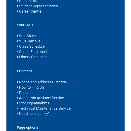
Student Affairs
Student Representation
Career Centre
Your JMU
WueStudy
WueCampus
Class Schedule
Online Enrolment
Library Catalogue
Contact
Phone and Address Directory
How to Find Us
Press
Academic Advisory Service
Störungsannahme
Technical Maintenance Service
Need help quickly?
Page options