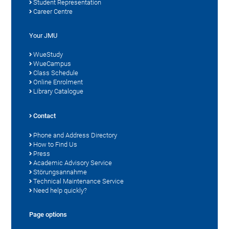
Student Representation
Career Centre
Your JMU
WueStudy
WueCampus
Class Schedule
Online Enrolment
Library Catalogue
Contact
Phone and Address Directory
How to Find Us
Press
Academic Advisory Service
Störungsannahme
Technical Maintenance Service
Need help quickly?
Page options