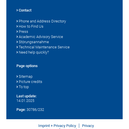
Contact
Phone and Address Directory
How to Find Us
Press
Academic Advisory Service
Störungsannahme
Technical Maintenance Service
Need help quickly?
Page options
Sitemap
Picture credits
To top
Last update:
14.01.2025
Page:
30786/232
Imprint + Privacy Policy
Privacy