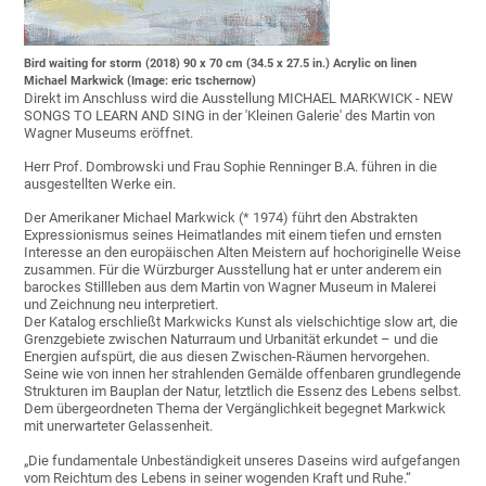
Bird waiting for storm (2018) 90 x 70 cm (34.5 x 27.5 in.) Acrylic on linen
Michael Markwick (Image: eric tschernow)
Direkt im Anschluss wird die Ausstellung MICHAEL MARKWICK - NEW
SONGS TO LEARN AND SING in der 'Kleinen Galerie' des Martin von
Wagner Museums eröffnet.
Herr Prof. Dombrowski und Frau Sophie Renninger B.A. führen in die
ausgestellten Werke ein.
Der Amerikaner Michael Markwick (* 1974) führt den Abstrakten
Expressionismus seines Heimatlandes mit einem tiefen und ernsten
Interesse an den europäischen Alten Meistern auf hochoriginelle Weise
zusammen. Für die Würzburger Ausstellung hat er unter anderem ein
barockes Stillleben aus dem Martin von Wagner Museum in Malerei
und Zeichnung neu interpretiert.
Der Katalog erschließt Markwicks Kunst als vielschichtige slow art, die
Grenzgebiete zwischen Naturraum und Urbanität erkundet – und die
Energien aufspürt, die aus diesen Zwischen-Räumen hervorgehen.
Seine wie von innen her strahlenden Gemälde offenbaren grundlegende
Strukturen im Bauplan der Natur, letztlich die Essenz des Lebens selbst.
Dem übergeordneten Thema der Vergänglichkeit begegnet Markwick
mit unerwarteter Gelassenheit.
„Die fundamentale Unbeständigkeit unseres Daseins wird aufgefangen
vom Reichtum des Lebens in seiner wogenden Kraft und Ruhe.“