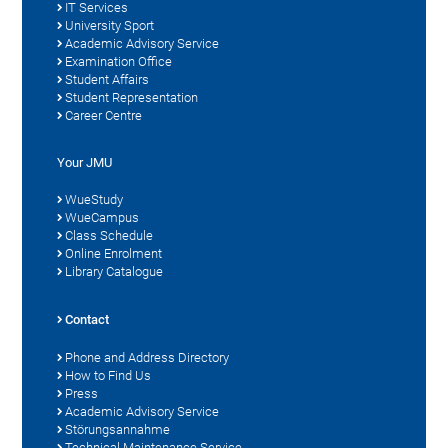
IT Services
University Sport
Academic Advisory Service
Examination Office
Student Affairs
Student Representation
Career Centre
Your JMU
WueStudy
WueCampus
Class Schedule
Online Enrolment
Library Catalogue
Contact
Phone and Address Directory
How to Find Us
Press
Academic Advisory Service
Störungsannahme
Technical Maintenance Service