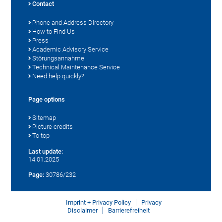
Contact
Phone and Address Directory
How to Find Us
Press
Academic Advisory Service
Störungsannahme
Technical Maintenance Service
Need help quickly?
Page options
Sitemap
Picture credits
To top
Last update:
14.01.2025
Page:
30786/232
Imprint + Privacy Policy
Privacy
Disclaimer
Barrierefreiheit