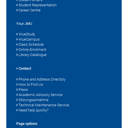
Student Representation
Career Centre
Your JMU
WueStudy
WueCampus
Class Schedule
Online Enrolment
Library Catalogue
Contact
Phone and Address Directory
How to Find Us
Press
Academic Advisory Service
Störungsannahme
Technical Maintenance Service
Need help quickly?
Page options