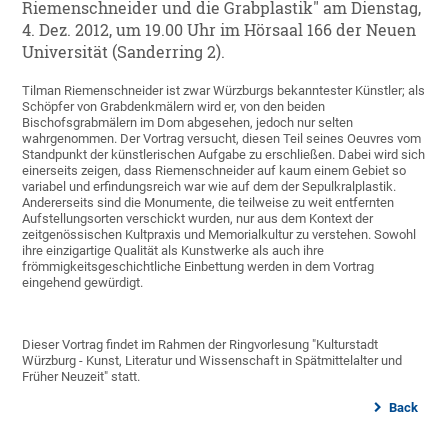
Riemenschneider und die Grabplastik" am Dienstag,
4. Dez. 2012, um 19.00 Uhr im Hörsaal 166 der Neuen
Universität (Sanderring 2).
Tilman Riemenschneider ist zwar Würzburgs bekanntester Künstler; als
Schöpfer von Grabdenkmälern wird er, von den beiden
Bischofsgrabmälern im Dom abgesehen, jedoch nur selten
wahrgenommen. Der Vortrag versucht, diesen Teil seines Oeuvres vom
Standpunkt der künstlerischen Aufgabe zu erschließen. Dabei wird sich
einerseits zeigen, dass Riemenschneider auf kaum einem Gebiet so
variabel und erfindungsreich war wie auf dem der Sepulkralplastik.
Andererseits sind die Monumente, die teilweise zu weit entfernten
Aufstellungsorten verschickt wurden, nur aus dem Kontext der
zeitgenössischen Kultpraxis und Memorialkultur zu verstehen. Sowohl
ihre einzigartige Qualität als Kunstwerke als auch ihre
frömmigkeitsgeschichtliche Einbettung werden in dem Vortrag
eingehend gewürdigt.
Dieser Vortrag findet im Rahmen der Ringvorlesung "Kulturstadt
Würzburg - Kunst, Literatur und Wissenschaft in Spätmittelalter und
Früher Neuzeit" statt.
Back