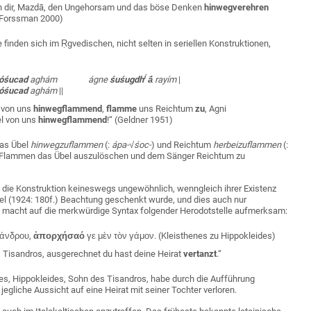
on dir, Mazdā, den Ungehorsam und das böse Denken
hinwegverehren
Forssman
2000)
 finden sich im Ṛgvedischen, nicht selten in seriellen Konstruktionen,
í
óśucad
aghám ágne
śuśugdh
ā́
rayím
|
óśucad
aghám
||
 von uns
hinwegflammend
,
flamme
uns Reichtum
zu
, Agni
l von uns
hinwegflammend
!“ (Geldner 1951)
das Übel
hin
wegzuflammen
(:
ápa-√śoc-
) und Reichtum
herbeizuflammen
(:
in Flammen das Übel auszulöschen und dem Sänger Reichtum zu
 die Konstruktion keineswegs ungewöhnlich, wenngleich ihrer Existenz
l (1924: 180f.) Beachtung geschenkt wurde, und dies auch nur
 macht auf die merkwürdige Syntax folgender Herodotstelle aufmerksam:
σάνδρου
,
ἀπορχήσαό
γε
μὲν
τὸν
γάμον
. (
Kleisthenes zu Hippokleides)
 Tisandros, ausgerechnet du hast deine Heirat
vertanzt
.“
es, Hippokleides, Sohn des Tisandros, habe durch die Aufführung
egliche Aussicht auf eine Heirat mit seiner Tochter verloren.