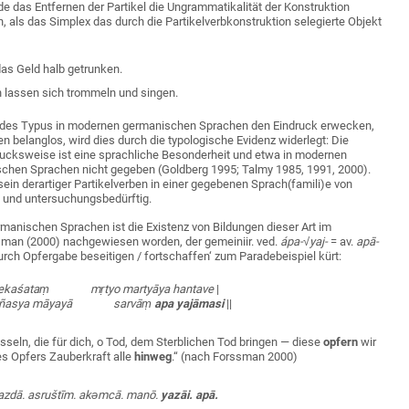
de das Entfernen der Partikel die Ungrammatikalität der Konstruktion
n, als das Simplex das durch die Partikelverbkonstruktion selegierte Objekt
as Geld halb getrunken.
 lassen sich trommeln und singen.
des Typus in modernen germanischen Sprachen den Eindruck erwecken,
n belanglos, wird dies durch die typologische Evidenz widerlegt: Die
rucksweise ist eine sprachliche Besonderheit und etwa in modernen
chen Sprachen nicht gegeben (Goldberg 1995; Talmy 1985, 1991, 2000).
ein derartiger Partikelverben in einer gegebenen Sprach(famili)e von
 und untersuchungsbedürftig.
rmanischen Sprachen ist die Existenz von Bildungen dieser Art im
sman (2000) nachgewiesen worden, der gemeiniir. ved.
ápa-√yaj-
= av.
apā-
durch Opfergabe beseitigen / fortschaffen‘ zum Paradebeispiel kürt:
śā ekaśataṃ mṛtyo martyāya hantave
|
ajñasya māyayā sarvāṃ
apa yajāmasi
||
sseln, die für dich, o Tod, dem Sterblichen Tod bringen — diese
opfern
wir
es Opfers Zauberkraft alle
hinweg
.“ (nach
Forssman
2000)
 mazdā. asruštīm. akəmcā. manō.
yazāi. apā.