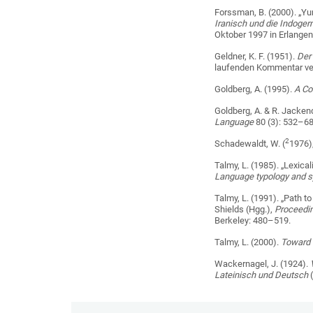
Forssman, B. (2000). „Y
Iranisch und die Indoger
Oktober 1997 in Erlange
Geldner, K. F. (1951).
Der
laufenden Kommentar ver
Goldberg, A. (1995).
A Co
Goldberg, A. & R. Jackend
Language
80 (3): 532–68
2
Schadewaldt, W. (
1976)
Talmy, L. (1985). „Lexical
Language typology and sy
Talmy, L. (1991). „Path to
Shields (Hgg.),
Proceedin
Berkeley: 480–519.
Talmy, L. (2000).
Toward 
Wackernagel, J. (1924).
Lateinisch und Deutsch
(