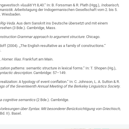
ungavestisch
vīuuāiti
Yt 8,40.“ In: B. Forssman & R. Plath (Hgg.),
Indoarisch,
manistik.
Arbeitstagung der Indogermanischen Gesellschaft vom 2. bis 5.
n. Wiesbaden.
 Rig-Veda.
Aus dem Sanskrit ins Deutsche übersetzt und mit einem
sehen (3 Bde.). Cambridge, Mass.
nstruction Grammar approach to argument structure
. Chicago.
off (2004). „The English resultative as a family of constructions.“
.
,
Homer. Ilias.
Frankfurt am Main.
ization patterns: semantic structure in lexical forms.“ In: T. Shopen (Hg.),
ntactic description
. Cambridge: 57–149.
 realization: A typology of event conflation.“ In: C. Johnson, L. A. Sutton & R.
gs of the Seventeenth Annual Meeting of the Berkeley Linguistics Society
.
a cognitive semantics
(2 Bde.). Cambridge.
Vorlesungen über Syntax. Mit besonderer Berücksichtigung von Griechisch,
Bd. II). Basel.