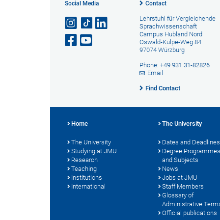
Social Media
Contact
Lehrstuhl für Vergleichende
Sprachwissenschaft
Campus Hubland Nord
Oswald-Külpe-Weg 84
97074 Würzburg
Phone: +49 931 31-82826
Email
Find Contact
Home
The University
The University
Dates and Deadlines
Studying at JMU
Degree Programme
Research
and Subjects
Teaching
News
Institutions
Jobs at JMU
International
Staff Members
Glossary of
Administrative Term
Official publications