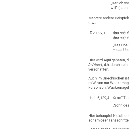
„Der ich v
will“ (nach
Mehrere andere Beispiele
etwa:
ṚV 1,97,1
ápa
naḥ
ś
ápa
naḥ
ś
„Das Übel
— das Übe
Hier wird Agni gebeten, 
ā́-√śoc-
), d.h. durch se
verschaffen.
Auch im Griechischen ist
m.W. von nur Wackernage
kursorisch. Wackernagel
Hdt. 6,129,4
ὦ
παῖ
Τι
„Sohn des
Hier behauptet Kleisthen
schamloser Tanzschritte j