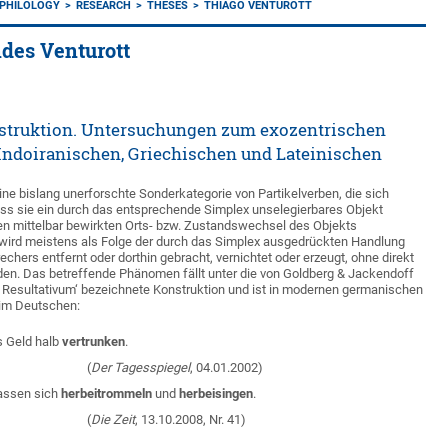
 PHILOLOGY
RESEARCH
THESES
THIAGO VENTUROTT
des Venturott
struktion. Untersuchungen zum exozentrischen
Indoiranischen, Griechischen und Lateinischen
ine bislang unerforschte Sonderkategorie von Partikelverben, die sich
ss sie ein durch das entsprechende Simplex unselegierbares Objekt
en mittelbar bewirkten Orts- bzw. Zustandswechsel des Objekts
wird meistens als Folge der durch das Simplex ausgedrückten Handlung
chers entfernt oder dorthin gebracht, vernichtet oder erzeugt, ohne direkt
erden. Das betreffende Phänomen fällt unter die von Goldberg & Jackendoff
s Resultativum‘ bezeichnete Konstruktion und ist in modernen germanischen
 im Deutschen:
s Geld halb
vertrunken
.
(
Der Tagesspiegel
, 04.01.2002)
lassen sich
herbeitrommeln
und
herbeisingen
.
(
Die Zeit
, 13.10.2008, Nr. 41)