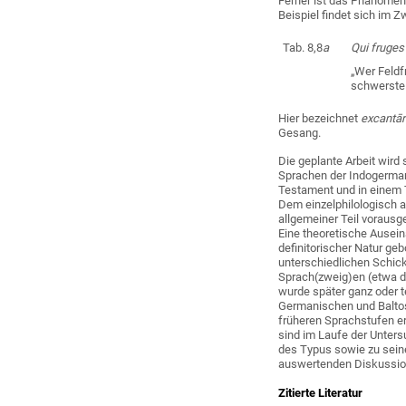
Ferner ist das Phänomen 
Beispiel findet sich im Zw
Tab. 8,8
a
Qui fruge
„Wer Feld
schwerste 
Hier bezeichnet
excantā
Gesang.
Die geplante Arbeit wird
Sprachen der Indogerma
Testament und in einem T
Dem einzelphilologisch a
allgemeiner Teil vorausg
Eine theoretische Ausein
definitorischer Natur ge
unterschiedlichen Schic
Sprach(zweig)en (etwa d
wurde später ganz oder 
Germanischen und Baltos
früheren Sprachstufen e
sind im Laufe der Unter
des Typus sowie zu seine
auswertenden Diskussion
Zitierte Literatur