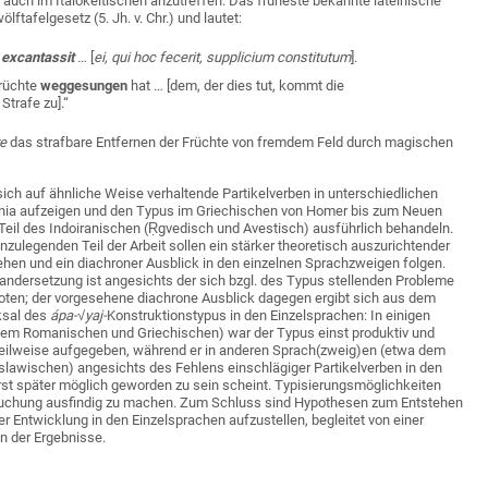
auch im Italokeltischen anzutreffen. Das früheste bekannte lateinische
ölftafelgesetz (5. Jh. v. Chr.) und lautet:
s
excantassit
…
[
ei, qui hoc fecerit, supplicium constitutum
].
früchte
weggesungen
hat … [dem, der dies tut, kommt die
Strafe zu]
.“
re
das strafbare Entfernen der Früchte von fremdem Feld durch magischen
 sich auf ähnliche Weise verhaltende Partikelverben in unterschiedlichen
nia aufzeigen und den Typus im Griechischen von Homer bis zum Neuen
eil des Indoiranischen (Ṛgvedisch und Avestisch) ausführlich behandeln.
nzulegenden Teil der Arbeit sollen ein stärker theoretisch auszurichtender
ehen und ein diachroner Ausblick in den einzelnen Sprachzweigen folgen.
andersetzung ist angesichts der sich bzgl. des Typus stellenden Probleme
boten; der vorgesehene diachrone Ausblick dagegen ergibt sich aus dem
ksal des
ápa-√yaj-
Konstruktionstypus in den Einzelsprachen: In einigen
em Romanischen und Griechischen) war der Typus einst produktiv und
teilweise aufgegeben, während er in anderen Sprach(zweig)en (etwa dem
lawischen) angesichts des Fehlens einschlägiger Partikelverben in den
rst später möglich geworden zu sein scheint. Typisierungsmöglichkeiten
suchung ausfindig zu machen. Zum Schluss sind Hypothesen zum Entstehen
r Entwicklung in den Einzelsprachen aufzustellen, begleitet von einer
 der Ergebnisse.