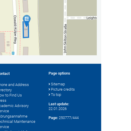
Page options
ontact
Sitemap
hone and Address
Picture credits
irectory
To top
ow to Find Us
ress
Last update:
cademic Advisory
22.01.2026
ervice
törungsannahme
Page:
250777/444
echnical Maintenance
ervice