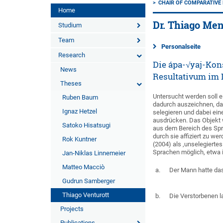
CHAIR OF COMPARATIVE
Home
Dr. Thiago Men
Studium
Team
Personalseite
Research
Die ápa-√yaj-Kon
News
Resultativum im 
Theses
Untersucht werden soll e
Ruben Baum
dadurch auszeichnen, da
Ignaz Hetzel
selegieren und dabei ein
ausdrücken. Das Objekt 
Satoko Hisatsugi
aus dem Bereich des Spre
durch sie affiziert zu w
Rok Kuntner
(2004) als ‚unselegierte
Sprachen möglich, etwa
Jan-Niklas Linnemeier
Matteo Macciò
a.
Der Mann hatte da
Gudrun Samberger
Thiago Venturott
b.
Die Verstorbenen 
Projects
Publications