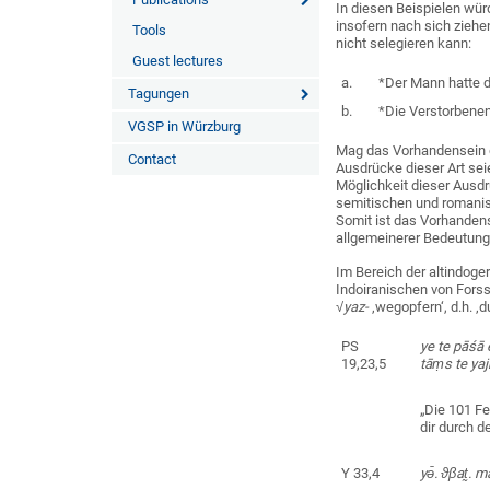
In diesen Beispielen wür
insofern nach sich ziehe
Tools
nicht selegieren kann:
Guest lectures
a.
*Der Mann hatte d
Tagungen
b.
*Die Verstorbenen
VGSP in Würzburg
Mag das Vorhandensein 
Contact
Ausdrücke dieser Art seie
Möglichkeit dieser Ausd
semitischen und romanis
Somit ist das Vorhandens
allgemeinerer Bedeutung
Im Bereich der altindoge
Indoiranischen von Fors
√yaz-
‚wegopfern‘, d.h. ‚
PS
ye te pā
19,23,5
tāṃs
te y
„Die 101 Fe
dir durch d
Y 33,4
yə̄. ϑβat̰.