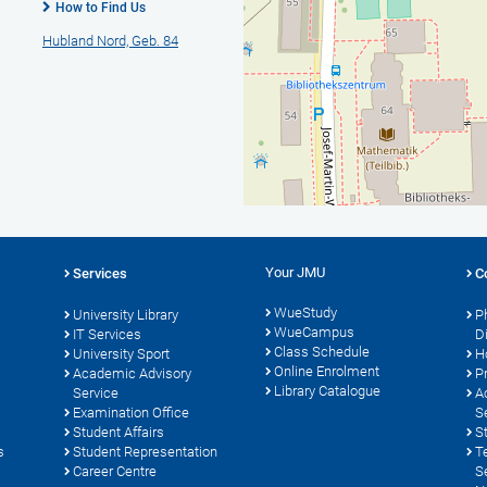
How to Find Us
Hubland Nord, Geb. 84
Your JMU
Services
C
WueStudy
University Library
P
WueCampus
s
IT Services
D
Class Schedule
University Sport
H
Online Enrolment
Academic Advisory
P
Library Catalogue
Service
A
Examination Office
S
Student Affairs
S
s
Student Representation
T
Career Centre
S