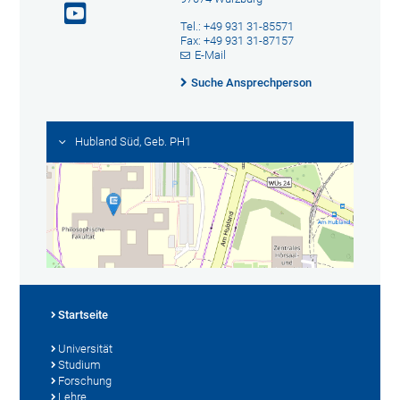
Tel.: +49 931 31-85571
Fax: +49 931 31-87157
E-Mail
Suche Ansprechperson
Hubland Süd, Geb. PH1
Startseite
Universität
Studium
Forschung
Lehre