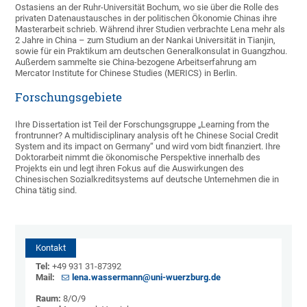
Ostasiens an der Ruhr-Universität Bochum, wo sie über die Rolle des
privaten Datenaustausches in der politischen Ökonomie Chinas ihre
Masterarbeit schrieb. Während ihrer Studien verbrachte Lena mehr als
2 Jahre in China – zum Studium an der Nankai Universität in Tianjin,
sowie für ein Praktikum am deutschen Generalkonsulat in Guangzhou.
Außerdem sammelte sie China-bezogene Arbeitserfahrung am
Mercator Institute for Chinese Studies (MERICS) in Berlin.
Forschungsgebiete
Ihre Dissertation ist Teil der Forschungsgruppe „Learning from the
frontrunner? A multidisciplinary analysis oft he Chinese Social Credit
System and its impact on Germany“ und wird vom bidt finanziert. Ihre
Doktorarbeit nimmt die ökonomische Perspektive innerhalb des
Projekts ein und legt ihren Fokus auf die Auswirkungen des
Chinesischen Sozialkreditsystems auf deutsche Unternehmen die in
China tätig sind.
Kontakt
Tel:
+49 931 31-87392
Mail:
lena.wassermann@uni-wuerzburg.de
Raum:
8/O/9