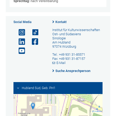
Sprechtag:
nach Vereinbarung
Social Media
Kontakt
Institut für Kulturwissenschaften
Ost- und Südasiens
Sinologie
Am Hubland
97074 Würzburg
Tel.: +49 931 31-85571
Fax: +49 931 31-87157
E-Mail
Suche Ansprechperson
Hubland Süd, Geb. PH1