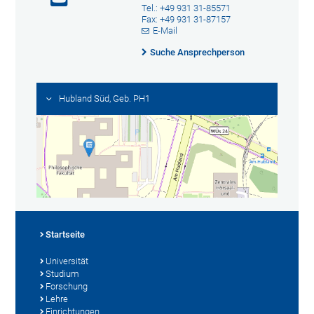
Tel.: +49 931 31-85571
Fax: +49 931 31-87157
E-Mail
Suche Ansprechperson
Hubland Süd, Geb. PH1
Startseite
Universität
Studium
Forschung
Lehre
Einrichtungen