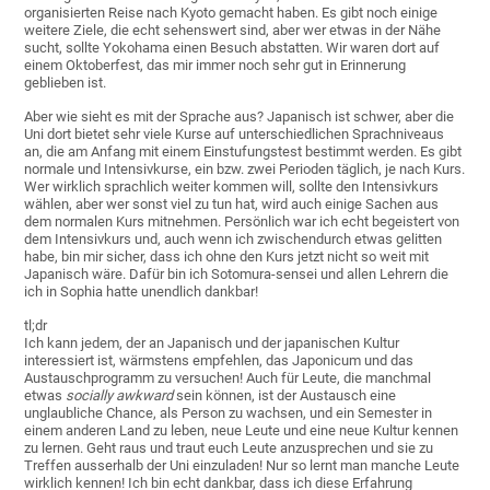
organisierten Reise nach Kyoto gemacht haben. Es gibt noch einige
weitere Ziele, die echt sehenswert sind, aber wer etwas in der Nähe
sucht, sollte Yokohama einen Besuch abstatten. Wir waren dort auf
einem Oktoberfest, das mir immer noch sehr gut in Erinnerung
geblieben ist.
Aber wie sieht es mit der Sprache aus? Japanisch ist schwer, aber die
Uni dort bietet sehr viele Kurse auf unterschiedlichen Sprachniveaus
an, die am Anfang mit einem Einstufungstest bestimmt werden. Es gibt
normale und Intensivkurse, ein bzw. zwei Perioden täglich, je nach Kurs.
Wer wirklich sprachlich weiter kommen will, sollte den Intensivkurs
wählen, aber wer sonst viel zu tun hat, wird auch einige Sachen aus
dem normalen Kurs mitnehmen. Persönlich war ich echt begeistert von
dem Intensivkurs und, auch wenn ich zwischendurch etwas gelitten
habe, bin mir sicher, dass ich ohne den Kurs jetzt nicht so weit mit
Japanisch wäre. Dafür bin ich Sotomura-sensei und allen Lehrern die
ich in Sophia hatte unendlich dankbar!
tl;dr
Ich kann jedem, der an Japanisch und der japanischen Kultur
interessiert ist, wärmstens empfehlen, das Japonicum und das
Austauschprogramm zu versuchen! Auch für Leute, die manchmal
etwas
socially awkward
sein können, ist der Austausch eine
unglaubliche Chance, als Person zu wachsen, und ein Semester in
einem anderen Land zu leben, neue Leute und eine neue Kultur kennen
zu lernen. Geht raus und traut euch Leute anzusprechen und sie zu
Treffen ausserhalb der Uni einzuladen! Nur so lernt man manche Leute
wirklich kennen! Ich bin echt dankbar, dass ich diese Erfahrung