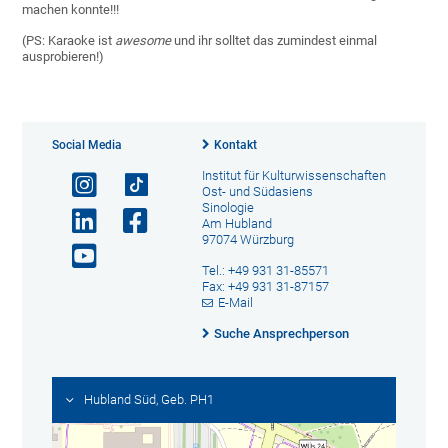
machen konnte!!!
(PS: Karaoke ist
awesome
und ihr solltet das zumindest einmal
ausprobieren!)
Social Media
Kontakt
Institut für Kulturwissenschaften
Ost- und Südasiens
Sinologie
Am Hubland
97074 Würzburg
Tel.: +49 931 31-85571
Fax: +49 931 31-87157
E-Mail
Suche Ansprechperson
Hubland Süd, Geb. PH1