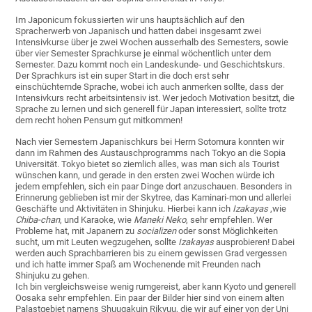
Im Japonicum fokussierten wir uns hauptsächlich auf den
Spracherwerb von Japanisch und hatten dabei insgesamt zwei
Intensivkurse über je zwei Wochen ausserhalb des Semesters, sowie
über vier Semester Sprachkurse je einmal wöchentlich unter dem
Semester. Dazu kommt noch ein Landeskunde- und Geschichtskurs.
Der Sprachkurs ist ein super Start in die doch erst sehr
einschüchternde Sprache, wobei ich auch anmerken sollte, dass der
Intensivkurs recht arbeitsintensiv ist. Wer jedoch Motivation besitzt, die
Sprache zu lernen und sich generell für Japan interessiert, sollte trotz
dem recht hohen Pensum gut mitkommen!
Nach vier Semestern Japanischkurs bei Herrn Sotomura konnten wir
dann im Rahmen des Austauschprogramms nach Tokyo an die Sopia
Universität. Tokyo bietet so ziemlich alles, was man sich als Tourist
wünschen kann, und gerade in den ersten zwei Wochen würde ich
jedem empfehlen, sich ein paar Dinge dort anzuschauen. Besonders in
Erinnerung geblieben ist mir der Skytree, das Kaminari-mon und allerlei
Geschäfte und Aktivitäten in Shinjuku. Hierbei kann ich
Izakayas
,wie
Chiba-chan
, und Karaoke, wie
Maneki Neko
, sehr empfehlen. Wer
Probleme hat, mit Japanern zu
socializen
oder sonst Möglichkeiten
sucht, um mit Leuten wegzugehen, sollte
Izakayas
ausprobieren! Dabei
werden auch Sprachbarrieren bis zu einem gewissen Grad vergessen
und ich hatte immer Spaß am Wochenende mit Freunden nach
Shinjuku zu gehen.
Ich bin vergleichsweise wenig rumgereist, aber kann Kyoto und generell
Oosaka sehr empfehlen. Ein paar der Bilder hier sind von einem alten
Palastgebiet namens Shuugakuin Rikyuu, die wir auf einer von der Uni