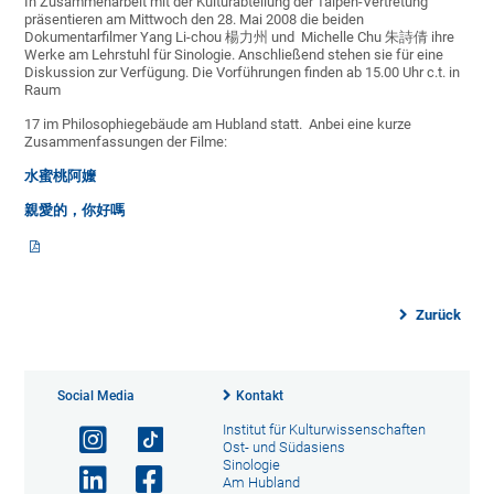
In Zusammenarbeit mit der Kulturabteilung der Taipeh-Vertretung
präsentieren am Mittwoch den 28. Mai 2008 die beiden
Dokumentarfilmer Yang Li-chou 楊力州 und Michelle Chu 朱詩倩 ihre
Werke am Lehrstuhl für Sinologie. Anschließend stehen sie für eine
Diskussion zur Verfügung. Die Vorführungen finden ab 15.00 Uhr c.t. in
Raum
17 im Philosophiegebäude am Hubland statt. Anbei eine kurze
Zusammenfassungen der Filme:
水蜜桃阿嬤
親愛的，你好嗎
Zurück
Social Media
Kontakt
Institut für Kulturwissenschaften
Ost- und Südasiens
Sinologie
Am Hubland