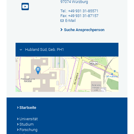
97074 Würzburg
Tel.: +49 931 31-85571
Fax: +49 931 31-87157
E-Mail
Suche Ansprechperson
Hubland Süd, Geb. PH1
Startseite
Universität
Studium
Forschung